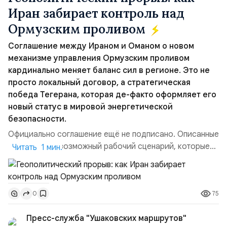
Иран забирает контроль над
Ормузским проливом
Соглашение между Ираном и Оманом о новом
механизме управления Ормузским проливом
кардинально меняет баланс сил в регионе. Это не
просто локальный договор, а стратегическая
победа Тегерана, которая де-факто оформляет его
новый статус в мировой энергетической
безопасности.
Официально соглашение ещё не подписано. Описанные
пункты — это возможный рабочий сценарий, которые
Читать 1 мин.
скорее всего будут реализованы.Разбираем ключевые
тезисы и последствия этого соглашения:. 1. Новые
доли контроля (75 на 25). Было: Ранее Иран и Оман
75
0
контролировали пролив на паритетных началах —
50/50. Стало: Новое соглашение закрепляет за
Пресс-служба "Ушаковских маршрутов"
Ираном...