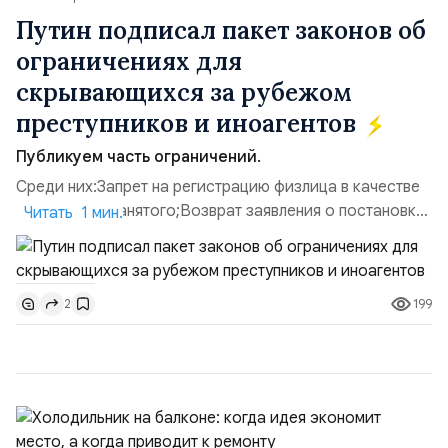
Путин подписал пакет законов об
ограничениях для
скрывающихся за рубежом
преступников и иноагентов
Публикуем часть ограничений.
Среди них:Запрет на регистрацию физлица в качестве
ИП или самозанятого;Возврат заявления о постановке
Читать 1 мин.
недвижимости на кадастровый учет;Ограничение
водительских прав;Запрет регистрации транспортных
средств и на заключение сделок по
199
2
доверенности;Отказ в заключении кредитного
договора, предоставлении государственных и
муниципальных услуг онл...