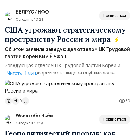
БЕЛРУСИНФО
Подписаться
Сегодня в 10:24
США угрожают стратегическому
пространству России и мира
Об этом заявила заведующая отделом ЦК Трудовой
партии Кореи Ким Ё Чжон.
Заведующая отделом ЦК Трудовой партии Кореи и
сестра северокорейского лидера опубликовала
Читать 1 мин.
заявление для прессы в ответ на проведение Токио
совместных с флотом США запусков крылатых ракет
Томагавк.«Япония отбросила обманчивую видимость
80
0
„исключительно оборонительной страны“ и выносит
вопрос о собственном ядерном вооружении на
Wsem обо Всём
всеобщее обозрение, одновреме...
Подписаться
Сегодня в 10:19
Геополитический прорыв: как