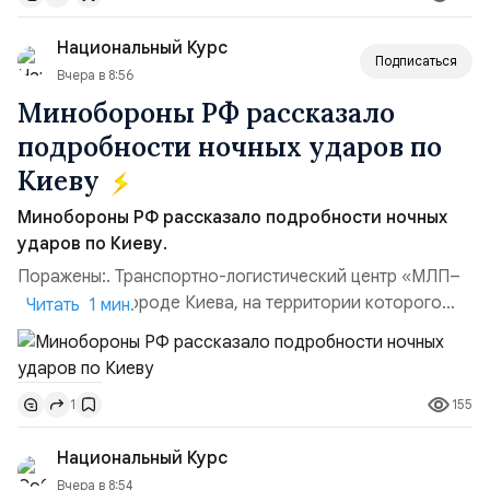
командующий Черноморским флотом ВМФ России
Национальный Курс
(1998–2002 г...
Подписаться
Вчера в 8:56
Минобороны РФ рассказало
подробности ночных ударов по
Киеву
Минобороны РФ рассказало подробности ночных
ударов по Киеву.
Поражены:. Транспортно-логистический центр «МЛП–
Чайка» в пригороде Киева, на территории которого
Читать 1 мин.
осуществлялось хранение, сборка а также запуск с
прилегающего полевого аэродром «Чайка»
дальнобойных БПЛА ВСУ; Складские помещения
155
1
«Транс-Логистик» в Оболонском районе г. Киев,
использовавшиеся для хранения военного
Национальный Курс
имущества ВСУ; Сортировочны...
Вчера в 8:54