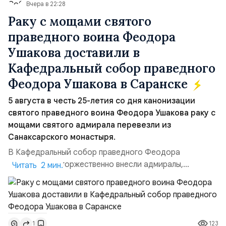
Вчера в 22:28
Раку с мощами святого
праведного воина Феодора
Ушакова доставили в
Кафедральный собор праведного
Феодора Ушакова в Саранске
5 августа в честь 25-летия со дня канонизации
святого праведного воина Феодора Ушакова раку с
мощами святого адмирала перевезли из
Санаксарского монастыря.
В Кафедральный собор праведного Феодора
Ушакова раку торжественно внесли адмиралы,
Читать 2 мин.
участвовавшие в канонизации святого праведного
воина Феодора Ушакова 25 лет назад:Адмирал
Владимир Прокофьевич Валуев, командующий
Балтийским флотом ВМФ России (2001–2006
123
1
гг.);Адмирал Владимир Петрович Комоедов,