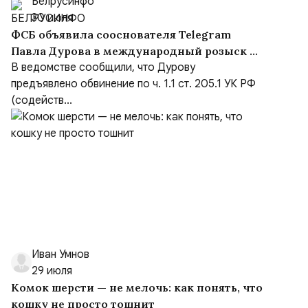
Белрусинфо
30 июля
ФСБ объявила сооснователя Telegram
Павла Дурова в международный розыск по
делу о содействии терроризму
В ведомстве сообщили, что Дурову
предъявлено обвинение по ч. 1.1 ст. 205.1 УК РФ
(содейств...
Иван Умнов
29 июля
Комок шерсти — не мелочь: как понять, что
кошку не просто тошнит