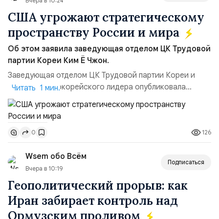
Вчера в 10:24
США угрожают стратегическому
пространству России и мира
Об этом заявила заведующая отделом ЦК Трудовой
партии Кореи Ким Ё Чжон.
Заведующая отделом ЦК Трудовой партии Кореи и
сестра северокорейского лидера опубликовала
Читать 1 мин.
заявление для прессы в ответ на проведение Токио
совместных с флотом США запусков крылатых ракет
Томагавк.«Япония отбросила обманчивую видимость
126
0
„исключительно оборонительной страны“ и выносит
вопрос о собственном ядерном вооружении на
Wsem обо Всём
всеобщее обозрение, одновреме...
Подписаться
Вчера в 10:19
Геополитический прорыв: как
Иран забирает контроль над
Ормузским проливом