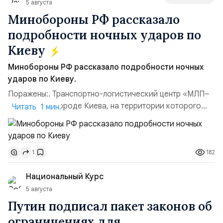
5 августа
Минобороны РФ рассказало
подробности ночных ударов по
Киеву
Минобороны РФ рассказало подробности ночных
ударов по Киеву.
Поражены:. Транспортно-логистический центр «МЛП–
Чайка» в пригороде Киева, на территории которого
Читать 1 мин.
осуществлялось хранение, сборка а также запуск с
прилегающего полевого аэродром «Чайка»
дальнобойных БПЛА ВСУ; Складские помещения
182
1
«Транс-Логистик» в Оболонском районе г. Киев,
использовавшиеся для хранения военного
Национальный Курс
имущества ВСУ; Сортировочны...
5 августа
Путин подписал пакет законов об
ограничениях для