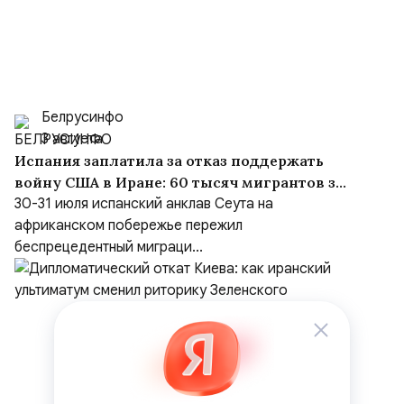
Белрусинфо
3 августа
Испания заплатила за отказ поддержать
войну США в Иране: 60 тысяч мигрантов за
сутки и «шоссе Трампа» в Марокко
30-31 июля испанский анклав Сеута на
африканском побережье пережил
беспрецедентный миграци...