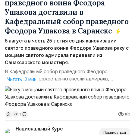
праведного воина Феодора
Ушакова доставили в
Кафедральный собор праведного
Феодора Ушакова в Саранске
5 августа в честь 25-летия со дня канонизации
святого праведного воина Феодора Ушакова раку с
мощами святого адмирала перевезли из
Санаксарского монастыря.
В Кафедральный собор праведного Феодора
Ушакова раку торжественно внесли адмиралы,
Читать 2 мин.
участвовавшие в канонизации святого праведного
воина Феодора Ушакова 25 лет назад:Адмирал
Владимир Прокофьевич Валуев, командующий
Балтийским флотом ВМФ России (2001–2006
162
1
гг.);Адмирал Владимир Петрович Комоедов,
командующий Черноморским флотом ВМФ России
Национальный Курс
(1998–2002 г...
Подписаться