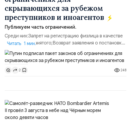
скрывающихся за рубежом
преступников и иноагентов
Публикуем часть ограничений.
Среди них:Запрет на регистрацию физлица в качестве
ИП или самозанятого;Возврат заявления о постановке
Читать 1 мин.
недвижимости на кадастровый учет;Ограничение
водительских прав;Запрет регистрации транспортных
средств и на заключение сделок по
248
2
доверенности;Отказ в заключении кредитного
договора, предоставлении государственных и
муниципальных услуг онл...