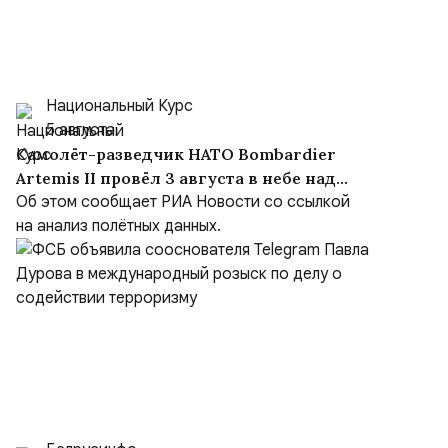
Национальный Курс
5 августа
Самолёт-разведчик НАТО Bombardier
Artemis II провёл 3 августа в небе над
Чёрным морем около девяти часов
Об этом сообщает РИА Новости со ссылкой
на анализ полётных данных.