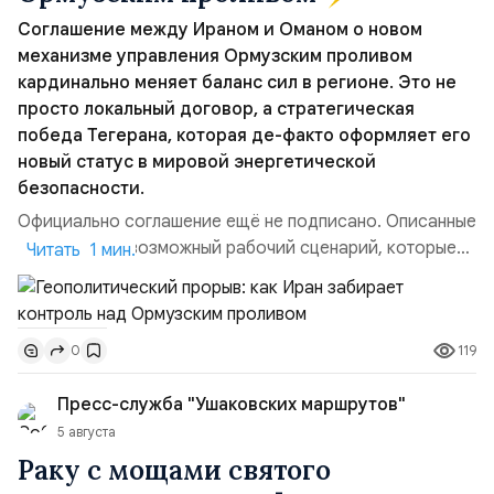
Соглашение между Ираном и Оманом о новом
механизме управления Ормузским проливом
кардинально меняет баланс сил в регионе. Это не
просто локальный договор, а стратегическая
победа Тегерана, которая де-факто оформляет его
новый статус в мировой энергетической
безопасности.
Официально соглашение ещё не подписано. Описанные
пункты — это возможный рабочий сценарий, которые
Читать 1 мин.
скорее всего будут реализованы.Разбираем ключевые
тезисы и последствия этого соглашения:. 1. Новые
доли контроля (75 на 25). Было: Ранее Иран и Оман
119
0
контролировали пролив на паритетных началах —
50/50. Стало: Новое соглашение закрепляет за
Пресс-служба "Ушаковских маршрутов"
Ираном...
5 августа
Раку с мощами святого