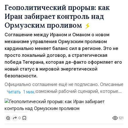
Геополитический прорыв: как
Иран забирает контроль над
Ормузским проливом
Соглашение между Ираном и Оманом о новом
механизме управления Ормузским проливом
кардинально меняет баланс сил в регионе. Это не
просто локальный договор, а стратегическая
победа Тегерана, которая де-факто оформляет его
новый статус в мировой энергетической
безопасности.
Официально соглашение ещё не подписано. Описанные
пункты — это возможный рабочий сценарий, которые
Читать 1 мин.
скорее всего будут реализованы.Разбираем ключевые
тезисы и последствия этого соглашения:. 1. Новые
доли контроля (75 на 25). Было: Ранее Иран и Оман
121
0
контролировали пролив на паритетных началах —
50/50. Стало: Новое соглашение закрепляет за