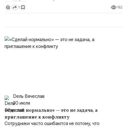
Балтийским флотом ВМФ России (2001–2006
162
1
гг.);Адмирал Владимир Петрович Комоедов,
командующий Черноморским флотом ВМФ России
(1998–2002 г...
Dель Вячеслав
30 июля
«Сделай нормально» — это не задача, а
приглашение к конфликту
Сотрудники часто ошибаются не потому, что