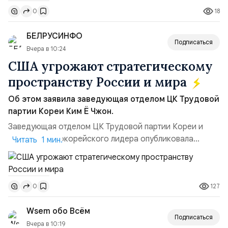
ракет большой дальности позволило ей наносить
18
0
удары вглубь российской территории и укрепило её
позиции.Сотрудничество со стороны США стало
БЕЛРУСИНФО
ключом к позитивному пов...
Подписаться
Вчера в 10:24
США угрожают стратегическому
пространству России и мира
Об этом заявила заведующая отделом ЦК Трудовой
партии Кореи Ким Ё Чжон.
Заведующая отделом ЦК Трудовой партии Кореи и
сестра северокорейского лидера опубликовала
Читать 1 мин.
заявление для прессы в ответ на проведение Токио
совместных с флотом США запусков крылатых ракет
Томагавк.«Япония отбросила обманчивую видимость
127
0
„исключительно оборонительной страны“ и выносит
вопрос о собственном ядерном вооружении на
Wsem обо Всём
всеобщее обозрение, одновреме...
Подписаться
Вчера в 10:19