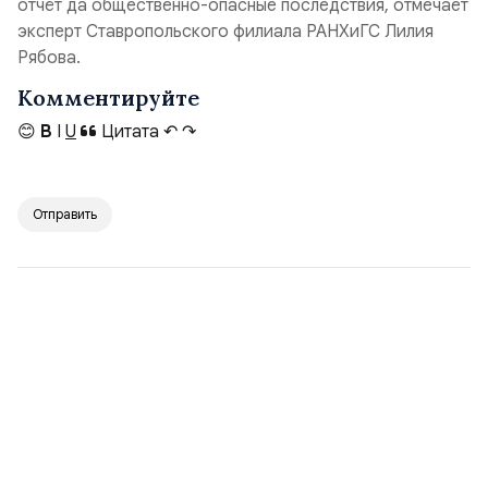
отчёт да общественно-опасные последствия, отмечает
эксперт Ставропольского филиала РАНХиГС Лилия
Рябова.
Комментируйте
😊
B
I
U
Цитата
↶
↷
Отправить