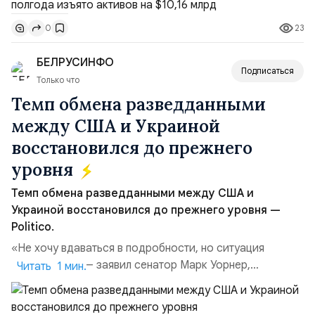
Всего зафиксировано 15 национализационных
23
0
транзакций, которые обеспечили 42,2% денежного
объёма всего российского рынка слияний и
БЕЛРУСИНФО
поглощений. Крупнейшей ...
Подписаться
Только что
Темп обмена разведданными
между США и Украиной
восстановился до прежнего
уровня
Темп обмена разведданными между США и
Украиной восстановился до прежнего уровня —
Politico.
«Не хочу вдаваться в подробности, но ситуация
улучшилась», — заявил сенатор Марк Уорнер,
Читать 1 мин.
высокопоставленный член комитета по разведке,
добавив, что использование Украиной беспилотников и