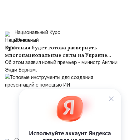
Национальный Курс
29 июля
Британия будет готова развернуть
многонациональные силы на Украине
после заключения мирного соглашения
Об этом заявил новый премьер - министр Англии
Энди Бернэм.