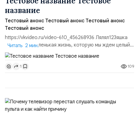
Тестовое название Тестовое
название
Тестовый анонс Тестовый анонс Тестовый анонс
Тестовый анонс
https://vkvideo.ru/video-610_456268936 Лялял123яшка
Зима — это маленькая жизнь, которую мы ждем целый
Читать 2 мин.
год. Оно начинается с утренней росы на траве и
пения птиц, которые будто сошли с ума от счастья. В
109
1
полде...