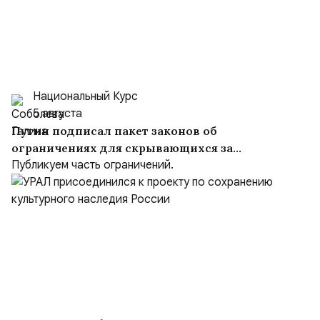
Национальный Курс
5 августа
Путин подписал пакет законов об
ограничениях для скрывающихся за
рубежом преступников и иноагентов
Публикуем часть ограничений.