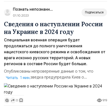
Познать непознанное
Подписаться
01.10.2023
Сведения о наступлении России
на Украине в 2024 году
Специальная военная операция будет
продолжаться до полного уничтожения
нацистского киевского режима и освобождения от
врага исконно русских территорий. А новых
регионов в составе России будет больше.
Опубликованы непроверенные данные о том, что
британская разведка предупредила Киев о
Читать 1 мин.
готовящихся планах России в 2024 году «захватить»
ещё пять украинских областей, и это — как минимум.
По мнению британцев, Москва решительно настроена
919
0
на возвращении всех земель, которые считает своими.
При этом не исключено, что Россия полностью отрежет