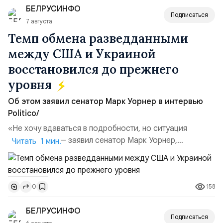
БЕЛРУСИНФО
поглощений. Крупнейшей ...
Подписаться
7 августа
Темп обмена разведданными
между США и Украиной
восстановился до прежнего
уровня
Об этом заявил сенатор Марк Уорнер в интервью
Politico/
«Не хочу вдаваться в подробности, но ситуация
улучшилась», — заявил сенатор Марк Уорнер,
Читать 1 мин.
высокопоставленный член комитета по разведке,
добавив, что использование Украиной беспилотников и
ракет большой дальности позволило ей наносить
158
0
удары вглубь российской территории и укрепило её
позиции.Сотрудничество со стороны США стало
БЕЛРУСИНФО
ключом к позитивному пов...
Подписаться