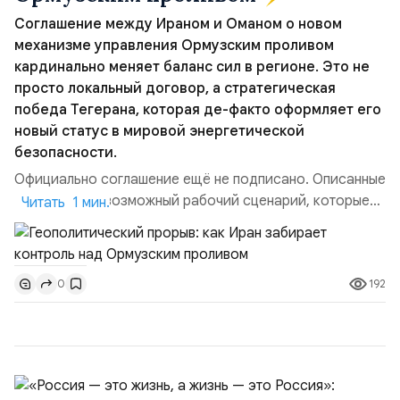
Соглашение между Ираном и Оманом о новом
механизме управления Ормузским проливом
кардинально меняет баланс сил в регионе. Это не
просто локальный договор, а стратегическая
победа Тегерана, которая де-факто оформляет его
новый статус в мировой энергетической
безопасности.
Официально соглашение ещё не подписано. Описанные
пункты — это возможный рабочий сценарий, которые
Читать 1 мин.
скорее всего будут реализованы.Разбираем ключевые
тезисы и последствия этого соглашения:. 1. Новые
доли контроля (75 на 25). Было: Ранее Иран и Оман
192
0
контролировали пролив на паритетных началах —
50/50. Стало: Новое соглашение закрепляет за
Ираном...