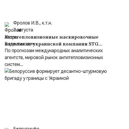
Фролов И.В., к.т.н.
7 августа
Антитепловизионные маскировочные
изделия от украинской компании STG
Defence
По прогнозам международных аналитических
агентств, мировой рынок антитепловизионных
систем...