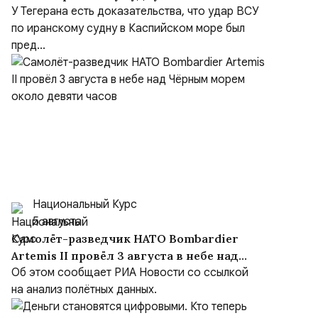
море был преднамеренным, несмотря на
У Тегерана есть доказательства, что удар ВСУ
заверения Киева
по иранскому судну в Каспийском море был
пред...
Национальный Курс
5 августа
Самолёт-разведчик НАТО Bombardier
Artemis II провёл 3 августа в небе над
Чёрным морем около девяти часов
Об этом сообщает РИА Новости со ссылкой
на анализ полётных данных.