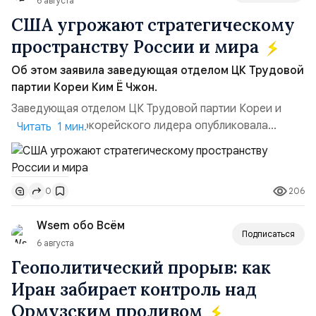
6 августа
США угрожают стратегическому
пространству России и мира
Об этом заявила заведующая отделом ЦК Трудовой
партии Кореи Ким Ё Чжон.
Заведующая отделом ЦК Трудовой партии Кореи и
сестра северокорейского лидера опубликовала
Читать 1 мин.
заявление для прессы в ответ на проведение Токио
совместных с флотом США запусков крылатых ракет
Томагавк.«Япония отбросила обманчивую видимость
206
0
„исключительно оборонительной страны“ и выносит
вопрос о собственном ядерном вооружении на
Wsem обо Всём
всеобщее обозрение, одновреме...
Подписаться
6 августа
Геополитический прорыв: как
Иран забирает контроль над
Ормузским проливом