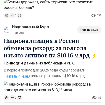
необходимости, инфляция и локальные сбои в
поставках бензина. А с другой – технологическая
634
2
турбулентность: перебои в работе интернета,
блокировки сайтов, необходимость осваивать VPN и
Национальный Курс
российские платформы.Что из этого бье...
Подписаться
7 августа
Национализация в России
обновила рекорд: за полгода
изъято активов на $10,16 млрд
Приводим данные из публикации РБК.
В первом полугодии 2026 года суды передали
государству активы на рекордные $10,16 млрд,
Читать 1 мин.
подсчитали аналитики AK&M. Это в 2,5 раза больше,
чем за аналогичный период 2025 года ($3,95 млрд).
Всего зафиксировано 15 национализационных
187
2
транзакций, которые обеспечили 42,2% денежного
объёма всего российского рынка слияний и