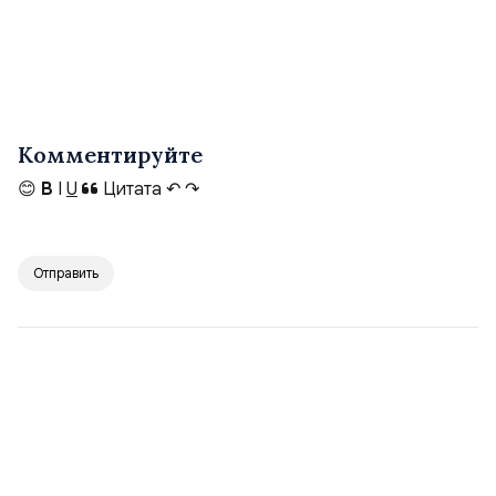
Комментируйте
😊
B
I
U
Цитата
↶
↷
Отправить