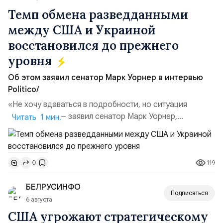
Темп обмена разведданными
между США и Украиной
восстановился до прежнего
уровня
Об этом заявил сенатор Марк Уорнер в интервью
Politico/
«Не хочу вдаваться в подробности, но ситуация
улучшилась», — заявил сенатор Марк Уорнер,
Читать 1 мин.
высокопоставленный член комитета по разведке,
добавив, что использование Украиной беспилотников и
ракет большой дальности позволило ей наносить
119
0
удары вглубь российской территории и укрепило её
позиции.Сотрудничество со стороны США стало
БЕЛРУСИНФО
ключом к позитивному пов...
Подписаться
6 августа
США угрожают стратегическому