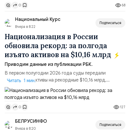
68
0
турбулентность: перебои в работе интернета,
блокировки сайтов, необходимость осваивать VPN и
Национальный Курс
российские платформы.Что из этого бье...
Подписаться
Вчера в 8:22
Национализация в России
обновила рекорд: за полгода
изъято активов на $10,16 млрд
Приводим данные из публикации РБК.
В первом полугодии 2026 года суды передали
государству активы на рекордные $10,16 млрд,
Читать 1 мин.
подсчитали аналитики AK&M. Это в 2,5 раза больше,
чем за аналогичный период 2025 года ($3,95 млрд).
Всего зафиксировано 15 национализационных
127
0
транзакций, которые обеспечили 42,2% денежного
объёма всего российского рынка слияний и
БЕЛРУСИНФО
поглощений. Крупнейшей ...
Подписаться
Вчера в 8:20