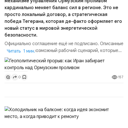
механизме управления Ормузским проливом
кардинально меняет баланс сил в регионе. Это не
просто локальный договор, а стратегическая
победа Тегерана, которая де-факто оформляет его
новый статус в мировой энергетической
безопасности.
Официально соглашение ещё не подписано. Описанные
пункты — это возможный рабочий сценарий, которые
Читать 1 мин.
скорее всего будут реализованы.Разбираем ключевые
тезисы и последствия этого соглашения:. 1. Новые
доли контроля (75 на 25). Было: Ранее Иран и Оман
157
0
контролировали пролив на паритетных началах —
50/50. Стало: Новое соглашение закрепляет за
Ираном...