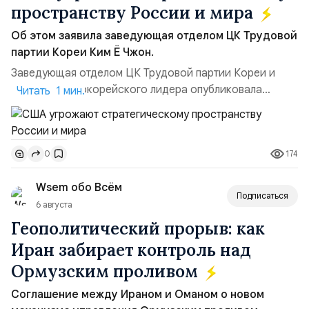
пространству России и мира
Об этом заявила заведующая отделом ЦК Трудовой
партии Кореи Ким Ё Чжон.
Заведующая отделом ЦК Трудовой партии Кореи и
сестра северокорейского лидера опубликовала
Читать 1 мин.
заявление для прессы в ответ на проведение Токио
совместных с флотом США запусков крылатых ракет
Томагавк.«Япония отбросила обманчивую видимость
174
0
„исключительно оборонительной страны“ и выносит
вопрос о собственном ядерном вооружении на
Wsem обо Всём
всеобщее обозрение, одновреме...
Подписаться
6 августа
Геополитический прорыв: как
Иран забирает контроль над
Ормузским проливом
Соглашение между Ираном и Оманом о новом