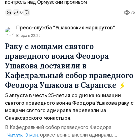
доли контроля (75 на 25). Было: Ранее Иран и Оман
75
0
контролировали пролив на паритетных началах —
50/50. Стало: Новое соглашение закрепляет за
Пресс-служба "Ушаковских маршрутов"
Ираном...
Вчера в 22:28
Раку с мощами святого
праведного воина Феодора
Ушакова доставили в
Кафедральный собор праведного
Феодора Ушакова в Саранске
5 августа в честь 25-летия со дня канонизации
святого праведного воина Феодора Ушакова раку с
мощами святого адмирала перевезли из
Санаксарского монастыря.
В Кафедральный собор праведного Феодора
Ушакова раку торжественно внесли адмиралы,
Читать 2 мин.