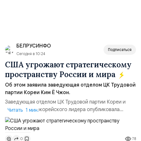
БЕЛРУСИНФО
Подписаться
Сегодня в 10:24
США угрожают стратегическому
пространству России и мира
Об этом заявила заведующая отделом ЦК Трудовой
партии Кореи Ким Ё Чжон.
Заведующая отделом ЦК Трудовой партии Кореи и
сестра северокорейского лидера опубликовала
Читать 1 мин.
заявление для прессы в ответ на проведение Токио
совместных с флотом США запусков крылатых ракет
Томагавк.«Япония отбросила обманчивую видимость
78
0
„исключительно оборонительной страны“ и выносит