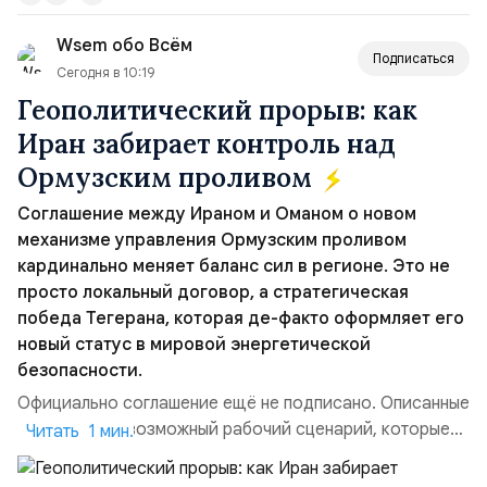
вопрос о собственном ядерном вооружении на
Wsem обо Всём
всеобщее обозрение, одновреме...
Подписаться
Сегодня в 10:19
Геополитический прорыв: как
Иран забирает контроль над
Ормузским проливом
Соглашение между Ираном и Оманом о новом
механизме управления Ормузским проливом
кардинально меняет баланс сил в регионе. Это не
просто локальный договор, а стратегическая
победа Тегерана, которая де-факто оформляет его
новый статус в мировой энергетической
безопасности.
Официально соглашение ещё не подписано. Описанные
пункты — это возможный рабочий сценарий, которые
Читать 1 мин.
скорее всего будут реализованы.Разбираем ключевые
тезисы и последствия этого соглашения:. 1. Новые