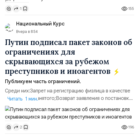
дальнобойных БПЛА ВСУ; Складские помещения
155
1
«Транс-Логистик» в Оболонском районе г. Киев,
использовавшиеся для хранения военного
Национальный Курс
имущества ВСУ; Сортировочны...
Вчера в 8:54
Путин подписал пакет законов об
ограничениях для
скрывающихся за рубежом
преступников и иноагентов
Публикуем часть ограничений.
Среди них:Запрет на регистрацию физлица в качестве
ИП или самозанятого;Возврат заявления о постановке
Читать 1 мин.
недвижимости на кадастровый учет;Ограничение
водительских прав;Запрет регистрации транспортных
средств и на заключение сделок по
196
2
доверенности;Отказ в заключении кредитного
договора, предоставлении государственных и