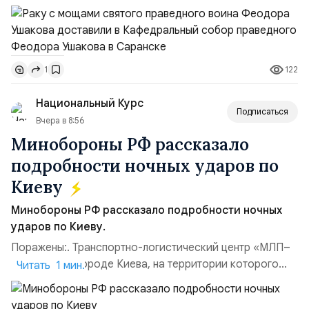
участвовавшие в канонизации святого праведного
воина Феодора Ушакова 25 лет назад:Адмирал
Владимир Прокофьевич Валуев, командующий
Балтийским флотом ВМФ России (2001–2006
122
1
гг.);Адмирал Владимир Петрович Комоедов,
командующий Черноморским флотом ВМФ России
Национальный Курс
(1998–2002 г...
Подписаться
Вчера в 8:56
Минобороны РФ рассказало
подробности ночных ударов по
Киеву
Минобороны РФ рассказало подробности ночных
ударов по Киеву.
Поражены:. Транспортно-логистический центр «МЛП–
Чайка» в пригороде Киева, на территории которого
Читать 1 мин.
осуществлялось хранение, сборка а также запуск с
прилегающего полевого аэродром «Чайка»