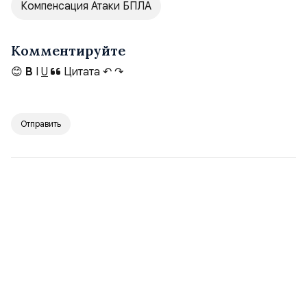
Компенсация Атаки БПЛА
Комментируйте
😊
B
I
U
Цитата
↶
↷
Отправить