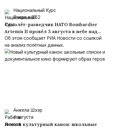
Национальный Курс
Вчера в 8:52
Самолёт-разведчик НАТО Bombardier
Artemis II провёл 3 августа в небе над
Чёрным морем около девяти часов
Об этом сообщает РИА Новости со ссылкой
на анализ полётных данных.
Анжела Шээр
4 августа
Новый культурный канон: школьные