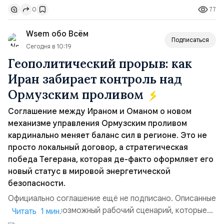
77
0
„исключительно оборонительной страны“ и выносит
вопрос о собственном ядерном вооружении на
Wsem обо Всём
всеобщее обозрение, одновреме...
Подписаться
Сегодня в 10:19
Геополитический прорыв: как
Иран забирает контроль над
Ормузским проливом
Соглашение между Ираном и Оманом о новом
механизме управления Ормузским проливом
кардинально меняет баланс сил в регионе. Это не
просто локальный договор, а стратегическая
победа Тегерана, которая де-факто оформляет его
новый статус в мировой энергетической
безопасности.
Официально соглашение ещё не подписано. Описанные
пункты — это возможный рабочий сценарий, которые
Читать 1 мин.
скорее всего будут реализованы.Разбираем ключевые