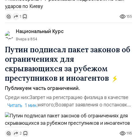
прилегающего полевого аэродром «Чайка»
дальнобойных БПЛА ВСУ; Складские помещения
155
1
«Транс-Логистик» в Оболонском районе г. Киев,
использовавшиеся для хранения военного
Национальный Курс
имущества ВСУ; Сортировочны...
Вчера в 8:54
Путин подписал пакет законов об
ограничениях для
скрывающихся за рубежом
преступников и иноагентов
Публикуем часть ограничений.
Среди них:Запрет на регистрацию физлица в качестве
ИП или самозанятого;Возврат заявления о постановке
Читать 1 мин.
недвижимости на кадастровый учет;Ограничение
водительских прав;Запрет регистрации транспортных
средств и на заключение сделок по
195
2
доверенности;Отказ в заключении кредитного