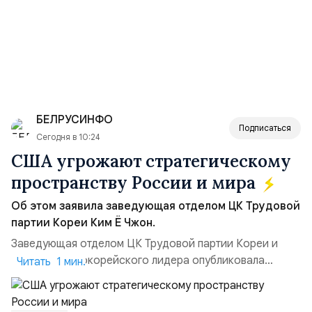
БЕЛРУСИНФО
Подписаться
Сегодня в 10:24
США угрожают стратегическому
пространству России и мира
Об этом заявила заведующая отделом ЦК Трудовой
партии Кореи Ким Ё Чжон.
Заведующая отделом ЦК Трудовой партии Кореи и
сестра северокорейского лидера опубликовала
Читать 1 мин.
заявление для прессы в ответ на проведение Токио
совместных с флотом США запусков крылатых ракет
Томагавк.«Япония отбросила обманчивую видимость