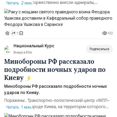
Ушакова раку торжественно внесли адмиралы,
Читать 2 мин.
участвовавшие в канонизации святого праведного
воина Феодора Ушакова 25 лет назад:Адмирал
Владимир Прокофьевич Валуев, командующий
Балтийским флотом ВМФ России (2001–2006
122
1
гг.);Адмирал Владимир Петрович Комоедов,
командующий Черноморским флотом ВМФ России
Национальный Курс
(1998–2002 г...
Подписаться
Вчера в 8:56
Минобороны РФ рассказало
подробности ночных ударов по
Киеву
Минобороны РФ рассказало подробности ночных
ударов по Киеву.
Поражены:. Транспортно-логистический центр «МЛП–
Чайка» в пригороде Киева, на территории которого
Читать 1 мин.
осуществлялось хранение, сборка а также запуск с