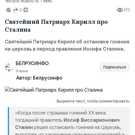
Читать новость 1 мин.
0
370
Святейший Патриарх Кирилл про
Сталина
Святейший Патриарх Кирилл об остановке гонения
на церковь в период правления Иосифа Сталина.
БЕЛРУСИНФО
Подписаться
9 июня
Автор:
Белрусинфо
Выделите текст, чтобы комментировать.
«Когда после страшных гонений XX века
тогдашний правитель
Иосиф Виссарионович
Сталин
решил остановить гонения на Церковь,
выпустить из заключения священнослужителей и