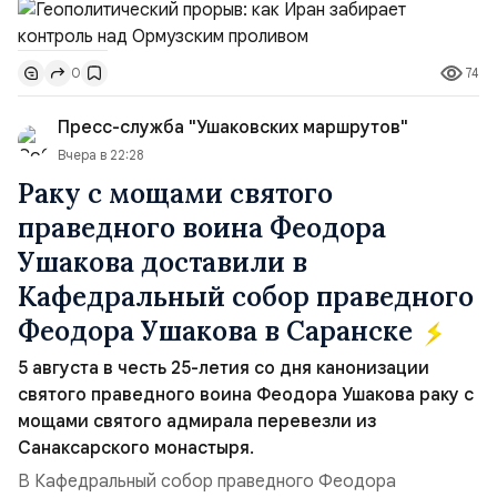
тезисы и последствия этого соглашения:. 1. Новые
доли контроля (75 на 25). Было: Ранее Иран и Оман
74
0
контролировали пролив на паритетных началах —
50/50. Стало: Новое соглашение закрепляет за
Пресс-служба "Ушаковских маршрутов"
Ираном...
Вчера в 22:28
Раку с мощами святого
праведного воина Феодора
Ушакова доставили в
Кафедральный собор праведного
Феодора Ушакова в Саранске
5 августа в честь 25-летия со дня канонизации
святого праведного воина Феодора Ушакова раку с
мощами святого адмирала перевезли из
Санаксарского монастыря.
В Кафедральный собор праведного Феодора