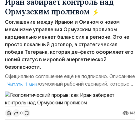
Иран забирает контроль над
Ормузским проливом
Соглашение между Ираном и Оманом о новом
механизме управления Ормузским проливом
кардинально меняет баланс сил в регионе. Это не
просто локальный договор, а стратегическая
победа Тегерана, которая де-факто оформляет его
новый статус в мировой энергетической
безопасности.
Официально соглашение ещё не подписано. Описанные
пункты — это возможный рабочий сценарий, которые
Читать 1 мин.
скорее всего будут реализованы.Разбираем ключевые
тезисы и последствия этого соглашения:. 1. Новые
доли контроля (75 на 25). Было: Ранее Иран и Оман
143
0
контролировали пролив на паритетных началах —
50/50. Стало: Новое соглашение закрепляет за
Ираном...