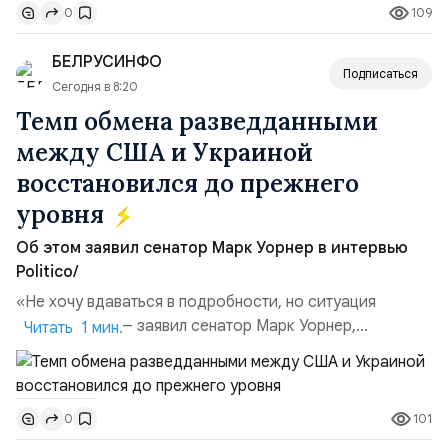
109
0
транзакций, которые обеспечили 42,2% денежного
объёма всего российского рынка слияний и
БЕЛРУСИНФО
поглощений. Крупнейшей ...
Подписаться
Сегодня в 8:20
Темп обмена разведданными
между США и Украиной
восстановился до прежнего
уровня
Об этом заявил сенатор Марк Уорнер в интервью
Politico/
«Не хочу вдаваться в подробности, но ситуация
улучшилась», — заявил сенатор Марк Уорнер,
Читать 1 мин.
высокопоставленный член комитета по разведке,
добавив, что использование Украиной беспилотников и
ракет большой дальности позволило ей наносить
101
0
удары вглубь российской территории и укрепило её
позиции.Сотрудничество со стороны США стало