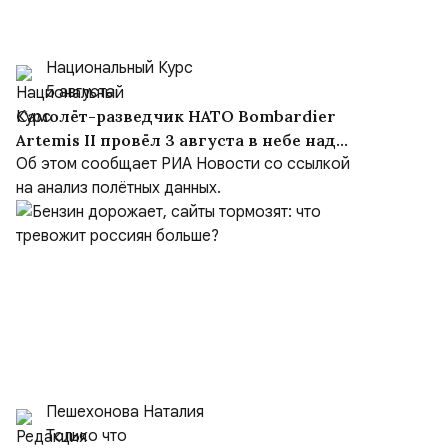
Национальный Курс
5 августа
Самолёт-разведчик НАТО Bombardier
Artemis II провёл 3 августа в небе над
Чёрным морем около девяти часов
Об этом сообщает РИА Новости со ссылкой
на анализ полётных данных.
Пешехонова Наталия
Только что