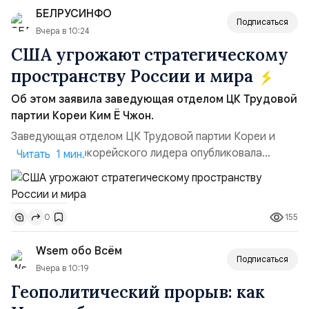
БЕЛРУСИНФО
ключом к позитивному пов...
Подписаться
Вчера в 10:24
США угрожают стратегическому
пространству России и мира
Об этом заявила заведующая отделом ЦК Трудовой
партии Кореи Ким Ё Чжон.
Заведующая отделом ЦК Трудовой партии Кореи и
сестра северокорейского лидера опубликовала
Читать 1 мин.
заявление для прессы в ответ на проведение Токио
совместных с флотом США запусков крылатых ракет
Томагавк.«Япония отбросила обманчивую видимость
155
0
„исключительно оборонительной страны“ и выносит
вопрос о собственном ядерном вооружении на
Wsem обо Всём
всеобщее обозрение, одновреме...
Подписаться
Вчера в 10:19
Геополитический прорыв: как