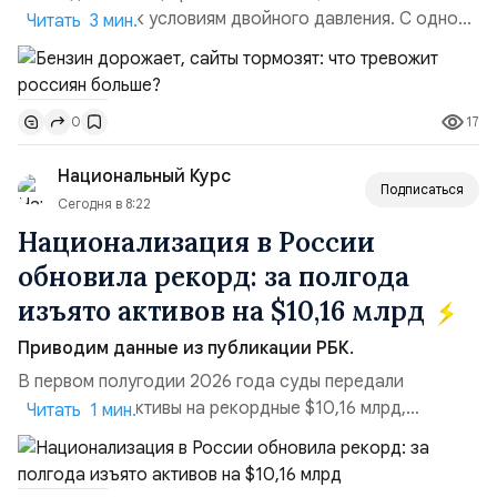
адаптируется к условиям двойного давления. С одной
Читать 3 мин.
стороны, происходит рост цен на товары первой
необходимости, инфляция и локальные сбои в
поставках бензина. А с другой – технологическая
17
0
турбулентность: перебои в работе интернета,
блокировки сайтов, необходимость осваивать VPN и
Национальный Курс
российские платформы.Что из этого бье...
Подписаться
Сегодня в 8:22
Национализация в России
обновила рекорд: за полгода
изъято активов на $10,16 млрд
Приводим данные из публикации РБК.
В первом полугодии 2026 года суды передали
государству активы на рекордные $10,16 млрд,
Читать 1 мин.
подсчитали аналитики AK&M. Это в 2,5 раза больше,
чем за аналогичный период 2025 года ($3,95 млрд).
Всего зафиксировано 15 национализационных