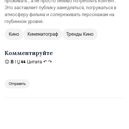
проживать , а не просто лениво потреблять контент.
Это заставляет публику замедляться, погружаться в
атмосферу фильма и сопереживать персонажам на
глубинном уровне.
Кино
Кинематограф
Тренды Кино
Комментируйте
😊
B
I
U
Цитата
↶
↷
Отправить