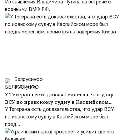
но Киев объявил Москву врагом
Из заявления Владимира Путина на встрече с
военными ВМФ РФ.
Белрусинфо
4 августа
У Тегерана есть доказательства, что удар
ВСУ по иранскому судну в Каспийском
море был преднамеренным, несмотря на
У Тегерана есть доказательства, что удар ВСУ
заверения Киева
по иранскому судну в Каспийском море был
пред...