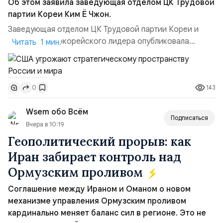
Об этом заявила заведующая отделом ЦК Трудовой
партии Кореи Ким Ё Чжон.
Заведующая отделом ЦК Трудовой партии Кореи и
сестра северокорейского лидера опубликовала
Читать 1 мин.
заявление для прессы в ответ на проведение Токио
совместных с флотом США запусков крылатых ракет
Томагавк.«Япония отбросила обманчивую видимость
143
0
„исключительно оборонительной страны“ и выносит
вопрос о собственном ядерном вооружении на
Wsem обо Всём
всеобщее обозрение, одновреме...
Подписаться
Вчера в 10:19
Геополитический прорыв: как
Иран забирает контроль над
Ормузским проливом
Соглашение между Ираном и Оманом о новом
механизме управления Ормузским проливом
кардинально меняет баланс сил в регионе. Это не