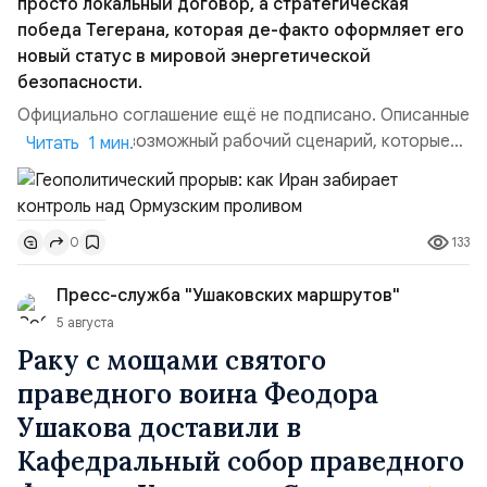
просто локальный договор, а стратегическая
победа Тегерана, которая де-факто оформляет его
новый статус в мировой энергетической
безопасности.
Официально соглашение ещё не подписано. Описанные
пункты — это возможный рабочий сценарий, которые
Читать 1 мин.
скорее всего будут реализованы.Разбираем ключевые
тезисы и последствия этого соглашения:. 1. Новые
доли контроля (75 на 25). Было: Ранее Иран и Оман
133
0
контролировали пролив на паритетных началах —
50/50. Стало: Новое соглашение закрепляет за
Пресс-служба "Ушаковских маршрутов"
Ираном...
5 августа
Раку с мощами святого
праведного воина Феодора
Ушакова доставили в
Кафедральный собор праведного