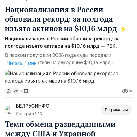
Национализация в России
обновила рекорд: за полгода
изъято активов на $10,16 млрд
Национализация в России обновила рекорд: за
полгода изъято активов на $10,16 млрд — РБК.
В первом полугодии 2026 года суды передали
государству активы на рекордные $10,16 млрд,
Читать 1 мин.
подсчитали аналитики AK&M. Это в 2,5 раза больше,
чем за аналогичный период 2025 года ($3,95 млрд).
Всего зафиксировано 15 национализационных
81
0
транзакций, которые обеспечили 42,2% денежного
объёма всего российского рынка слияний и
БЕЛРУСИНФО
поглощений. Крупнейшей ...
Подписаться
Сегодня в 8:20
Темп обмена разведданными
между США и Украиной