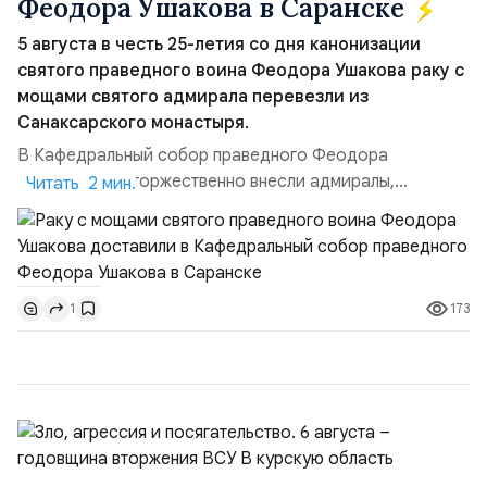
Феодора Ушакова в Саранске
5 августа в честь 25-летия со дня канонизации
святого праведного воина Феодора Ушакова раку с
мощами святого адмирала перевезли из
Санаксарского монастыря.
В Кафедральный собор праведного Феодора
Ушакова раку торжественно внесли адмиралы,
Читать 2 мин.
участвовавшие в канонизации святого праведного
воина Феодора Ушакова 25 лет назад:Адмирал
Владимир Прокофьевич Валуев, командующий
Балтийским флотом ВМФ России (2001–2006
173
1
гг.);Адмирал Владимир Петрович Комоедов,
командующий Черноморским флотом ВМФ России
(1998–2002 г...