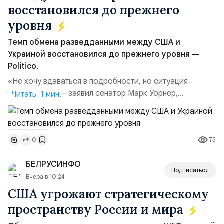
восстановился до прежнего
уровня
Темп обмена разведданными между США и
Украиной восстановился до прежнего уровня —
Politico.
«Не хочу вдаваться в подробности, но ситуация
улучшилась», — заявил сенатор Марк Уорнер,
Читать 1 мин.
высокопоставленный член комитета по разведке,
добавив, что использование Украиной беспилотников и
ракет большой дальности позволило ей наносить
75
0
удары вглубь российской территории и укрепило её
позиции.Сотрудничество со стороны США стало
БЕЛРУСИНФО
ключом к позитивному пов...
Подписаться
Вчера в 10:24
США угрожают стратегическому
пространству России и мира