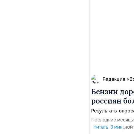
Редакция «В
Бензин дор
россиян б
Результаты опрос
Последние месяцы
давления. С одной
Читать 3 мин.