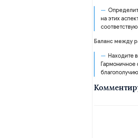
Определите
на этих аспек
соответствую
Баланс между р
Находите в
Гармоничное 
благополучию
Комментир