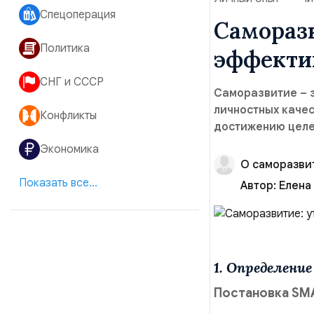
Спецоперация
Саморазв
Политика
эффекти
СНГ и СССР
Саморазвитие – э
личностных качес
Конфликты
достижению целе
Экономика
О саморазви
Показать все...
Автор:
Елена
1. Определение
Постановка SM