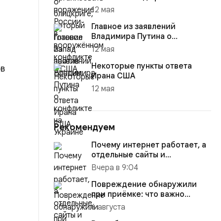
12 мая
Главное из заявлений
Владимира Путина о
конфликте на Украине
12 мая
Некоторые пункты ответа
ов
Ирана США
12 мая
Рекомендуем
Почему интернет работает, а
отдельные сайты и
приложения не открываются
Вчера в 9:04
Повреждение обнаружили
при приёмке: что важно
зафиксировать сразу
6 августа