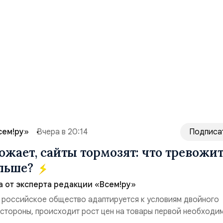
сем!ру»
Вчера в 20:14
Подписа
ожает, сайты тормозят: что тревожи
ольше?
а от эксперта редакции «Всем!ру»
 российское общество адаптируется к условиям двойного
 стороны, происходит рост цен на товары первой необходи