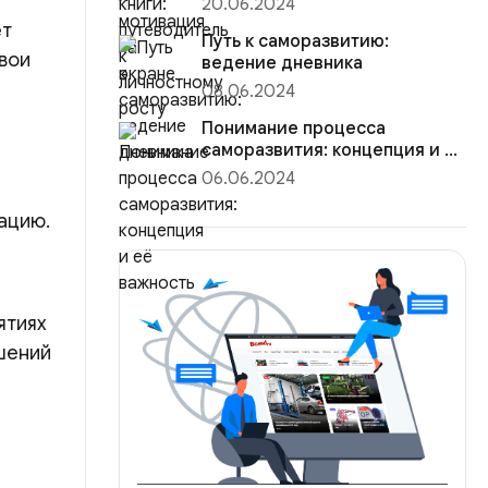
20.06.2024
ет
Путь к саморазвитию:
свои
ведение дневника
08.06.2024
Понимание процесса
саморазвития: концепция и её
важность
06.06.2024
ацию.
ятиях
шений