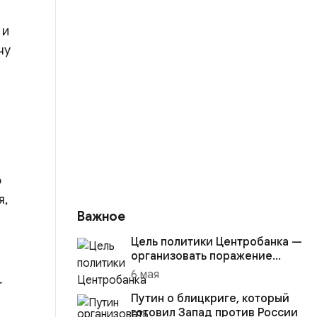
 и
чу
о
я,
Важное
Цель политики Центробанка —
организовать поражение
России в вооружённом
6 мая
т
конфликте с США
Путин о блицкриге, который
готовил Запад против России