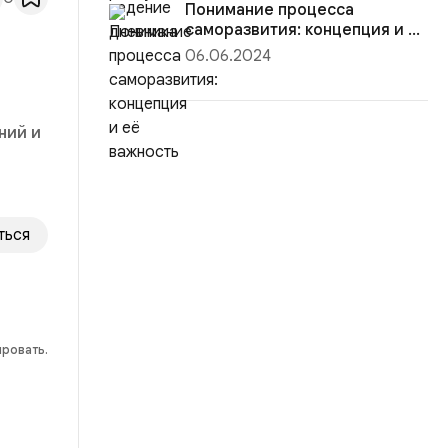
Понимание процесса
саморазвития: концепция и её
важност...
06.06.2024
ний и
ться
ировать.