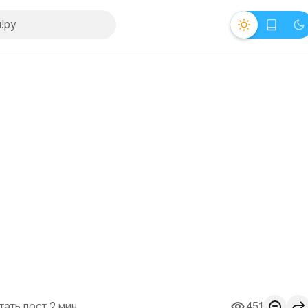
тать пост 2 мин.
451