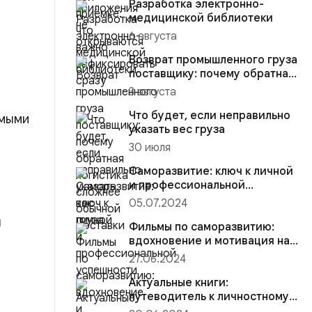
Разработка электронно-
медицинской библиотеки
6 августа
Возврат промышленного груза
поставщику: почему обратная
логистика сложнее об...
3 августа
Что будет, если неправильно
имыми
указать вес груза
30 июля
Саморазвитие: ключ к личной
и профессиональной
успешности
05.07.2024
я
Фильмы по саморазвитию:
вдохновение и мотивация на
экране
27.06.2024
Актуальные книги:
путеводитель к личностному
росту