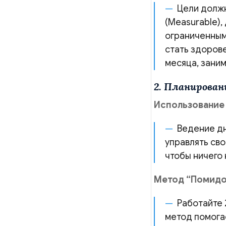
Цели должн
(Measurable),
ограниченными
стать здорове
месяца, заним
2. Планирован
Использование
Ведение д
управлять св
чтобы ничего
Метод “Помид
Работайте 
метод помога