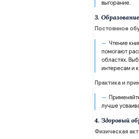
выгорание.
3. Образовани
Постоянное об
Чтение кни
помогают расш
областях. Вы
интересам и 
Практика и при
Применяйте
лучше усваив
4. Здоровый о
Физическая ак