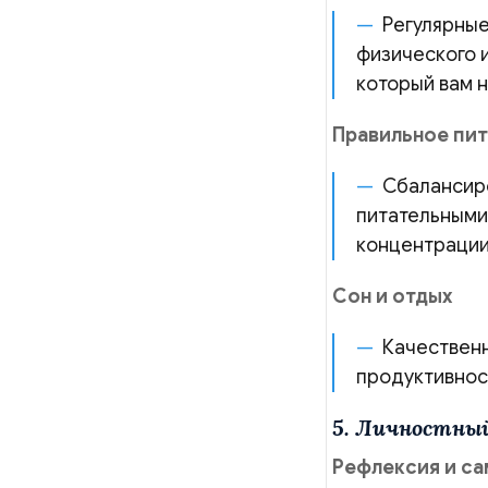
Регулярны
физического и
который вам н
Правильное пи
Сбалансир
питательными
концентрации
Сон и отдых
Качественн
продуктивнос
5. Личностны
Рефлексия и с