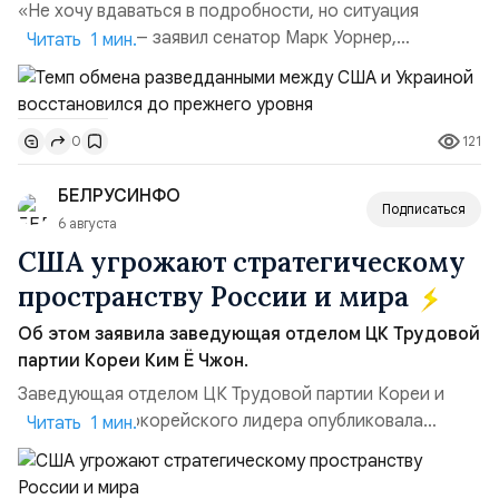
«Не хочу вдаваться в подробности, но ситуация
улучшилась», — заявил сенатор Марк Уорнер,
Читать 1 мин.
высокопоставленный член комитета по разведке,
добавив, что использование Украиной беспилотников и
ракет большой дальности позволило ей наносить
121
0
удары вглубь российской территории и укрепило её
позиции.Сотрудничество со стороны США стало
БЕЛРУСИНФО
ключом к позитивному пов...
Подписаться
6 августа
США угрожают стратегическому
пространству России и мира
Об этом заявила заведующая отделом ЦК Трудовой
партии Кореи Ким Ё Чжон.
Заведующая отделом ЦК Трудовой партии Кореи и
сестра северокорейского лидера опубликовала
Читать 1 мин.
заявление для прессы в ответ на проведение Токио
совместных с флотом США запусков крылатых ракет