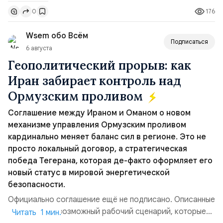
Томагавк.«Япония отбросила обманчивую видимость
176
0
„исключительно оборонительной страны“ и выносит
вопрос о собственном ядерном вооружении на
Wsem обо Всём
всеобщее обозрение, одновреме...
Подписаться
6 августа
Геополитический прорыв: как
Иран забирает контроль над
Ормузским проливом
Соглашение между Ираном и Оманом о новом
механизме управления Ормузским проливом
кардинально меняет баланс сил в регионе. Это не
просто локальный договор, а стратегическая
победа Тегерана, которая де-факто оформляет его
новый статус в мировой энергетической
безопасности.
Официально соглашение ещё не подписано. Описанные
пункты — это возможный рабочий сценарий, которые
Читать 1 мин.