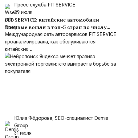
Пресс служба FIT SERVICE
29 июля
FIT SERVICE: китайские автомобили
впервые вошли в топ-5 стран по числу
визитов на СТО
Международная сеть автосервисов FIT SERVICE
проанализировала, как обслуживаются
китайские ...
Юлия Фёдорова, SEO-специалист Demis
Group
31 июля