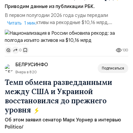
Приводим данные из публикации РБК.
В первом полугодии 2026 года суды передали
государству активы на рекордные $10,16 млрд,
Читать 1 мин.
подсчитали аналитики AK&M. Это в 2,5 раза больше,
чем за аналогичный период 2025 года ($3,95 млрд).
Всего зафиксировано 15 национализационных
130
0
транзакций, которые обеспечили 42,2% денежного
объёма всего российского рынка слияний и
БЕЛРУСИНФО
поглощений. Крупнейшей ...
Подписаться
Вчера в 8:20
Темп обмена разведданными
между США и Украиной
восстановился до прежнего
уровня
Об этом заявил сенатор Марк Уорнер в интервью
Politico/