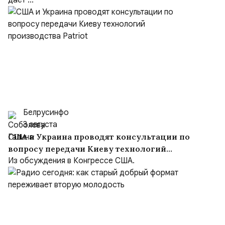
даёт ...
Белрусинфо
3 августа
США и Украина проводят консультации по
вопросу передачи Киеву технологий
производства Patriot
Из обсуждения в Конгрессе США.