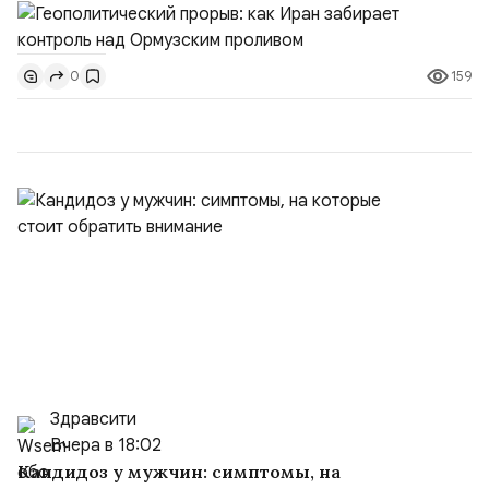
скорее всего будут реализованы.Разбираем ключевые
тезисы и последствия этого соглашения:. 1. Новые
доли контроля (75 на 25). Было: Ранее Иран и Оман
159
0
контролировали пролив на паритетных началах —
50/50. Стало: Новое соглашение закрепляет за
Ираном...
Здравсити
Вчера в 18:02
Кандидоз у мужчин: симптомы, на