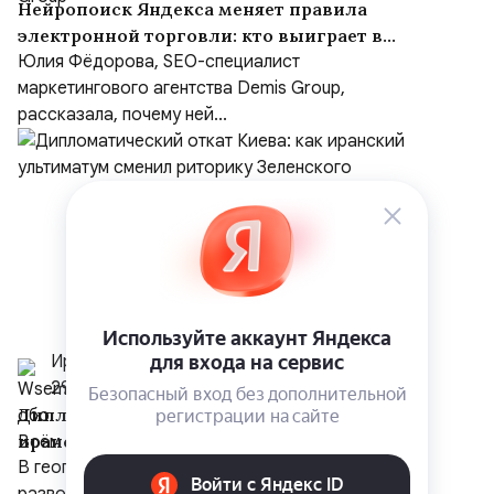
Нейропоиск Яндекса меняет правила
электронной торговли: кто выиграет в
борьбе за покупателя
Юлия Фёдорова, SEO-специалист
маркетингового агентства Demis Group,
рассказала, почему ней...
Иранист
29 июля
Дипломатический откат Киева: как
иранский ультиматум сменил риторику
Зеленского
В геополитическом пространстве