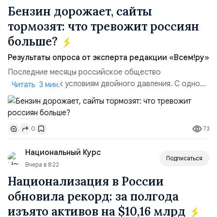
Бензин дорожает, сайты
тормозят: что тревожит россиян
больше?
Результаты опроса от эксперта редакции «Всем!ру»
Последние месяцы российское общество
адаптируется к условиям двойного давления. С одной
Читать 3 мин.
стороны, происходит рост цен на товары первой
необходимости, инфляция и локальные сбои в
поставках бензина. А с другой – технологическая
73
0
турбулентность: перебои в работе интернета,
блокировки сайтов, необходимость осваивать VPN и
Национальный Курс
российские платформы.Что из этого бье...
Подписаться
Вчера в 8:22
Национализация в России
обновила рекорд: за полгода
изъято активов на $10,16 млрд