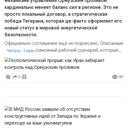
механизме управления Ормузским проливом
кардинально меняет баланс сил в регионе. Это не
просто локальный договор, а стратегическая
победа Тегерана, которая де-факто оформляет его
новый статус в мировой энергетической
безопасности.
Официально соглашение ещё не подписано. Описанные
пункты — это возможный рабочий сценарий, которые
Читать 1 мин.
скорее всего будут реализованы.Разбираем ключевые
тезисы и последствия этого соглашения:. 1. Новые
доли контроля (75 на 25). Было: Ранее Иран и Оман
185
0
контролировали пролив на паритетных началах —
50/50. Стало: Новое соглашение закрепляет за
Ираном...