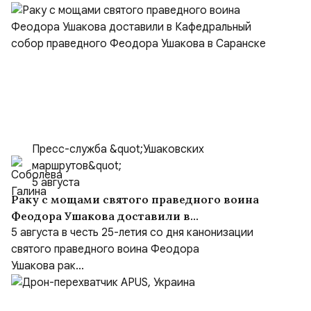
Пресс-служба &quot;Ушаковских
маршрутов&quot;
5 августа
Раку с мощами святого праведного воина
Феодора Ушакова доставили в
Кафедральный собор праведного Феодора
5 августа в честь 25-летия со дня канонизации
Ушакова в Саранске
святого праведного воина Феодора
Ушакова рак...