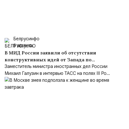
Белрусинфо
5 августа
В МИД России заявили об отсутствии
конструктивных идей от Запада по
Украине и переходе на язык ультиматумов
Заместитель министра иностранных дел России
Михаил Галузин в интервью ТАСС на полях III Ро...