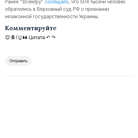
Ранее “Всем!ру”
сообщало
, что 504 тысячи человек
обратились в Верховный суд РФ о признании
незаконной государственности Украины.
Комментируйте
😊
B
I
U
Цитата
↶
↷
Отправить