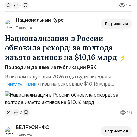
454
2
турбулентность: перебои в работе интернета,
блокировки сайтов, необходимость осваивать VPN и
Национальный Курс
российские платформы.Что из этого бье...
Подписаться
7 августа
Национализация в России
обновила рекорд: за полгода
изъято активов на $10,16 млрд
Приводим данные из публикации РБК.
В первом полугодии 2026 года суды передали
государству активы на рекордные $10,16 млрд,
Читать 1 мин.
подсчитали аналитики AK&M. Это в 2,5 раза больше,
чем за аналогичный период 2025 года ($3,95 млрд).
Всего зафиксировано 15 национализационных
173
0
транзакций, которые обеспечили 42,2% денежного
объёма всего российского рынка слияний и
БЕЛРУСИНФО
поглощений. Крупнейшей ...
Подписаться
7 августа