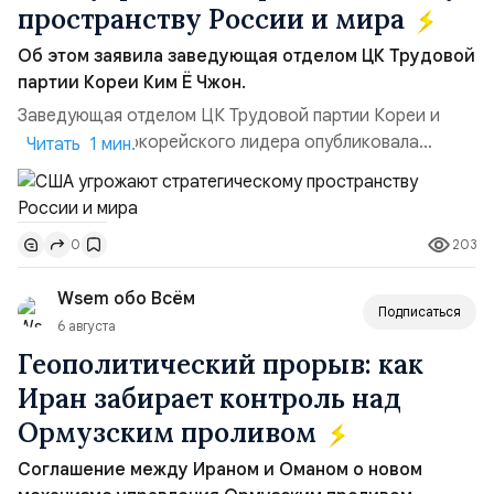
пространству России и мира
Об этом заявила заведующая отделом ЦК Трудовой
партии Кореи Ким Ё Чжон.
Заведующая отделом ЦК Трудовой партии Кореи и
сестра северокорейского лидера опубликовала
Читать 1 мин.
заявление для прессы в ответ на проведение Токио
совместных с флотом США запусков крылатых ракет
Томагавк.«Япония отбросила обманчивую видимость
203
0
„исключительно оборонительной страны“ и выносит
вопрос о собственном ядерном вооружении на
Wsem обо Всём
всеобщее обозрение, одновреме...
Подписаться
6 августа
Геополитический прорыв: как
Иран забирает контроль над
Ормузским проливом
Соглашение между Ираном и Оманом о новом