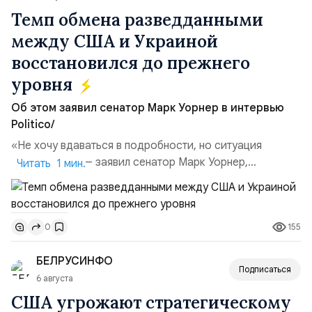
Темп обмена разведданными
между США и Украиной
восстановился до прежнего
уровня
Об этом заявил сенатор Марк Уорнер в интервью
Politico/
«Не хочу вдаваться в подробности, но ситуация
улучшилась», — заявил сенатор Марк Уорнер,
Читать 1 мин.
высокопоставленный член комитета по разведке,
добавив, что использование Украиной беспилотников и
ракет большой дальности позволило ей наносить
155
0
удары вглубь российской территории и укрепило её
позиции.Сотрудничество со стороны США стало
БЕЛРУСИНФО
ключом к позитивному пов...
Подписаться
6 августа
США угрожают стратегическому