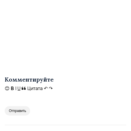
Комментируйте
😊
B
I
U
Цитата
↶
↷
Отправить