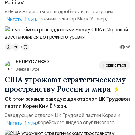
Politico/
«Не хочу вдаваться в подробности, но ситуация
улучшилась», — заявил сенатор Марк Уорнер,
Читать 1 мин.
высокопоставленный член комитета по разведке,
добавив, что использование Украиной беспилотников и
ракет большой дальности позволило ей наносить
96
0
удары вглубь российской территории и укрепило её
позиции.Сотрудничество со стороны США стало
БЕЛРУСИНФО
ключом к позитивному пов...
Подписаться
Вчера в 10:24
США угрожают стратегическому
пространству России и мира
Об этом заявила заведующая отделом ЦК Трудовой
партии Кореи Ким Ё Чжон.
Заведующая отделом ЦК Трудовой партии Кореи и
сестра северокорейского лидера опубликовала
Читать 1 мин.
заявление для прессы в ответ на проведение Токио