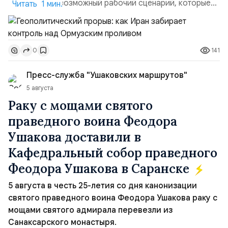
пункты — это возможный рабочий сценарий, которые
Читать 1 мин.
скорее всего будут реализованы.Разбираем ключевые
тезисы и последствия этого соглашения:. 1. Новые
доли контроля (75 на 25). Было: Ранее Иран и Оман
141
0
контролировали пролив на паритетных началах —
50/50. Стало: Новое соглашение закрепляет за
Пресс-служба "Ушаковских маршрутов"
Ираном...
5 августа
Раку с мощами святого
праведного воина Феодора
Ушакова доставили в
Кафедральный собор праведного
Феодора Ушакова в Саранске
5 августа в честь 25-летия со дня канонизации
святого праведного воина Феодора Ушакова раку с
мощами святого адмирала перевезли из
Санаксарского монастыря.