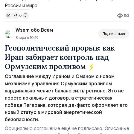
совместных с флотом США запусков крылатых ракет
Томагавк.«Япония отбросила обманчивую видимость
152
0
„исключительно оборонительной страны“ и выносит
вопрос о собственном ядерном вооружении на
Wsem обо Всём
всеобщее обозрение, одновреме...
Подписаться
Вчера в 10:19
Геополитический прорыв: как
Иран забирает контроль над
Ормузским проливом
Соглашение между Ираном и Оманом о новом
механизме управления Ормузским проливом
кардинально меняет баланс сил в регионе. Это не
просто локальный договор, а стратегическая
победа Тегерана, которая де-факто оформляет его
новый статус в мировой энергетической
безопасности.
Официально соглашение ещё не подписано. Описанные