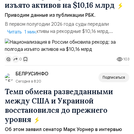
изъято активов на $10,16 млрд
Приводим данные из публикации РБК.
В первом полугодии 2026 года суды передали
государству активы на рекордные $10,16 млрд,
Читать 1 мин.
подсчитали аналитики AK&M. Это в 2,5 раза больше,
чем за аналогичный период 2025 года ($3,95 млрд).
Всего зафиксировано 15 национализационных
103
0
транзакций, которые обеспечили 42,2% денежного
объёма всего российского рынка слияний и
БЕЛРУСИНФО
поглощений. Крупнейшей ...
Подписаться
Сегодня в 8:20
Темп обмена разведданными
между США и Украиной
восстановился до прежнего
уровня
Об этом заявил сенатор Марк Уорнер в интервью