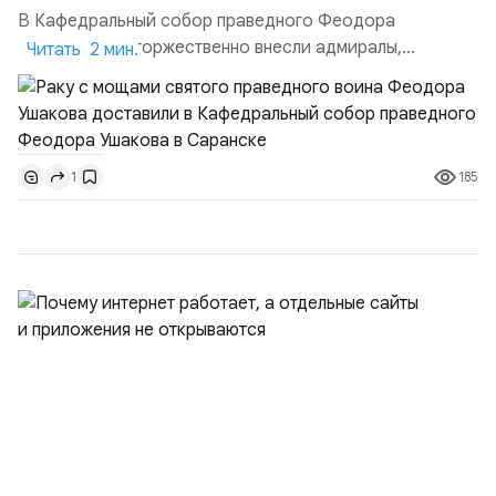
В Кафедральный собор праведного Феодора
Ушакова раку торжественно внесли адмиралы,
Читать 2 мин.
участвовавшие в канонизации святого праведного
воина Феодора Ушакова 25 лет назад:Адмирал
Владимир Прокофьевич Валуев, командующий
Балтийским флотом ВМФ России (2001–2006
185
1
гг.);Адмирал Владимир Петрович Комоедов,
командующий Черноморским флотом ВМФ России
(1998–2002 г...