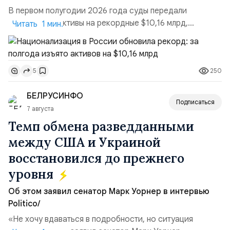
В первом полугодии 2026 года суды передали
государству активы на рекордные $10,16 млрд,
Читать 1 мин.
подсчитали аналитики AK&M. Это в 2,5 раза больше,
чем за аналогичный период 2025 года ($3,95 млрд).
Всего зафиксировано 15 национализационных
250
5
транзакций, которые обеспечили 42,2% денежного
объёма всего российского рынка слияний и
БЕЛРУСИНФО
поглощений. Крупнейшей ...
Подписаться
7 августа
Темп обмена разведданными
между США и Украиной
восстановился до прежнего
уровня
Об этом заявил сенатор Марк Уорнер в интервью
Politico/
«Не хочу вдаваться в подробности, но ситуация