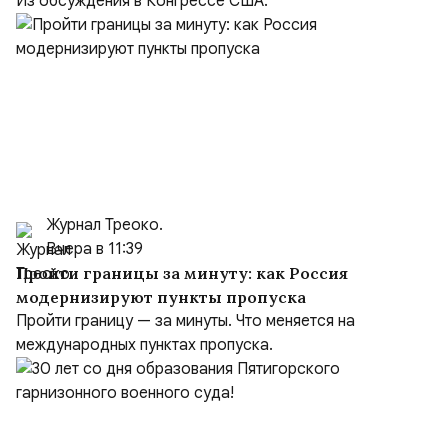
производства Patriot
Из обсуждения в Конгрессе США.
Журнал Треоко.
Вчера в 11:39
Пройти границы за минуту: как Россия
модернизируют пункты пропуска
Пройти границу — за минуты. Что меняется на
международных пунктах пропуска.