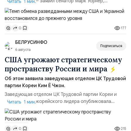
улучшилась», — заявил сенатор Марк Уорнер,
Читать 1 мин.
высокопоставленный член комитета по разведке,
добавив, что использование Украиной беспилотников и
ракет большой дальности позволило ей наносить
177
0
удары вглубь российской территории и укрепило её
позиции.Сотрудничество со стороны США стало
БЕЛРУСИНФО
ключом к позитивному пов...
Подписаться
6 августа
США угрожают стратегическому
пространству России и мира
Об этом заявила заведующая отделом ЦК Трудовой
партии Кореи Ким Ё Чжон.
Заведующая отделом ЦК Трудовой партии Кореи и
сестра северокорейского лидера опубликовала
Читать 1 мин.
заявление для прессы в ответ на проведение Токио
совместных с флотом США запусков крылатых ракет
Томагавк.«Япония отбросила обманчивую видимость
215
0
„исключительно оборонительной страны“ и выносит