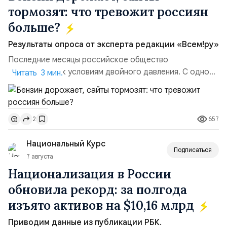
тормозят: что тревожит россиян
больше?
Результаты опроса от эксперта редакции «Всем!ру»
Последние месяцы российское общество
адаптируется к условиям двойного давления. С одной
Читать 3 мин.
стороны, происходит рост цен на товары первой
необходимости, инфляция и локальные сбои в
поставках бензина. А с другой – технологическая
657
2
турбулентность: перебои в работе интернета,
блокировки сайтов, необходимость осваивать VPN и
Национальный Курс
российские платформы.Что из этого бье...
Подписаться
7 августа
Национализация в России
обновила рекорд: за полгода
изъято активов на $10,16 млрд
Приводим данные из публикации РБК.