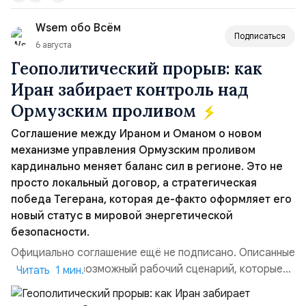
вопрос о собственном ядерном вооружении на
Wsem обо Всём
всеобщее обозрение, одновреме...
Подписаться
6 августа
Геополитический прорыв: как
Иран забирает контроль над
Ормузским проливом
Соглашение между Ираном и Оманом о новом
механизме управления Ормузским проливом
кардинально меняет баланс сил в регионе. Это не
просто локальный договор, а стратегическая
победа Тегерана, которая де-факто оформляет его
новый статус в мировой энергетической
безопасности.
Официально соглашение ещё не подписано. Описанные
пункты — это возможный рабочий сценарий, которые
Читать 1 мин.
скорее всего будут реализованы.Разбираем ключевые
тезисы и последствия этого соглашения:. 1. Новые