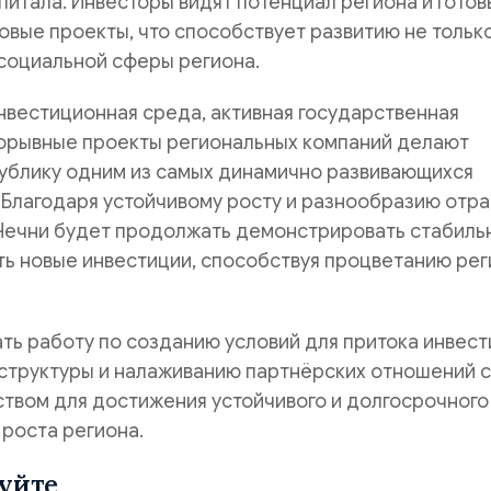
питала. Инвесторы видят потенциал региона и готов
вые проекты, что способствует развитию не тольк
 социальной сферы региона.
нвестиционная среда, активная государственная
орывные проекты региональных компаний делают
ублику одним из самых динамично развивающихся
 Благодаря устойчивому росту и разнообразию отр
 Чечни будет продолжать демонстрировать стабиль
ть новые инвестиции, способствуя процветанию ре
ь работу по созданию условий для притока инвест
структуры и налаживанию партнёрских отношений с
твом для достижения устойчивого и долгосрочного
роста региона.
уйте