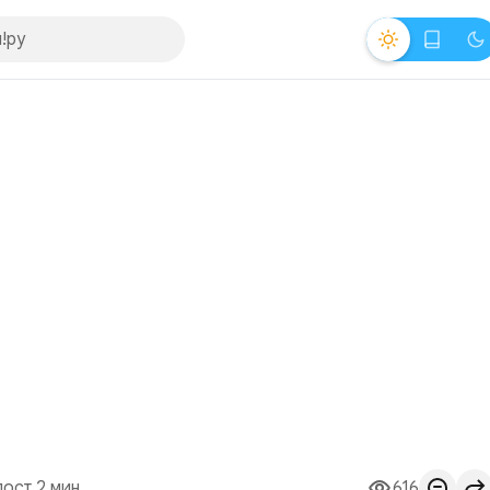
пост 2 мин.
616