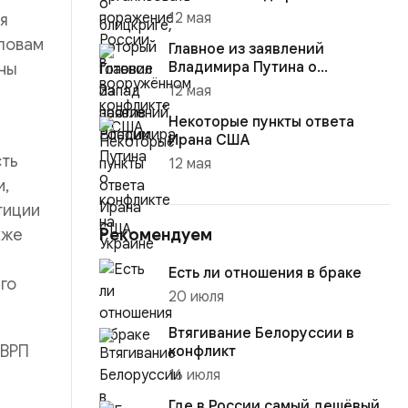
12 мая
я
словам
Главное из заявлений
Владимира Путина о
аны
конфликте на Украине
12 мая
Некоторые пункты ответа
а
Ирана США
сть
12 мая
и,
тиции
кже
Рекомендуем
Есть ли отношения в браке
го
20 июля
Втягивание Белоруссии в
 ВРП
конфликт
16 июля
Где в России самый дешёвый