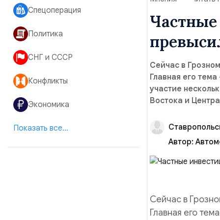
Спецоперация
Частные 
Политика
превысил
СНГ и СССР
Сейчас в Грозном
Главная его тема
Конфликты
участие нескольк
Востока и Центра
Экономика
Ставропольс
Показать все...
Автор:
Автом
Сейчас в Грозно
Главная его тем