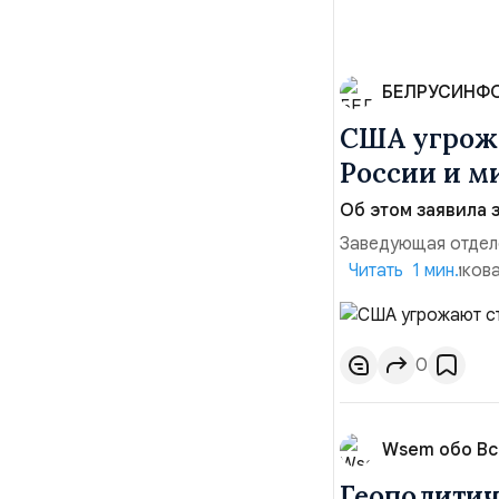
БЕЛРУСИНФ
США угрожа
России и м
Об этом заявила 
Заведующая отдел
лидера опубликова
Читать 1 мин.
совместных с флот
обманчивую видимо
о собственном яде
0
Wsem обо В
Геополитич