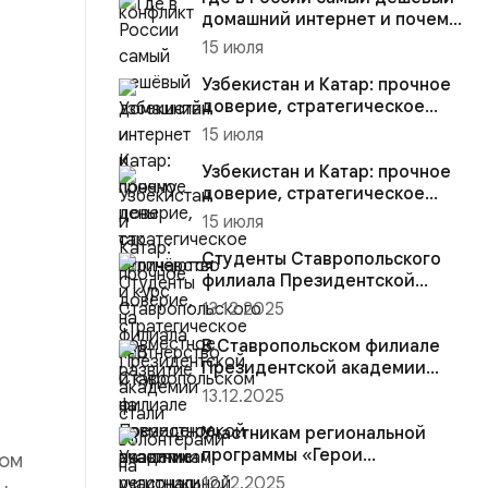
домашний интернет и почему
цены так отличаются
15 июля
Узбекистан и Катар: прочное
доверие, стратегическое
партнёрство и курс на со...
15 июля
Узбекистан и Катар: прочное
доверие, стратегическое
партнёрство и курс на со...
15 июля
Студенты Ставропольского
филиала Президентской
академии стали волонтёрами
13.12.2025
на...
В Ставропольском филиале
Президентской академии
участники региональной
13.12.2025
прогр...
Участникам региональной
программы «Герои
том
Ставрополья» вручена
12.12.2025