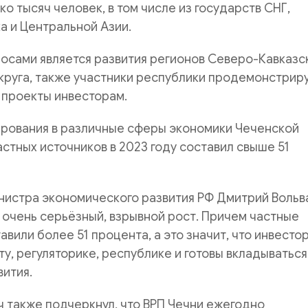
ко тысяч человек, в том числе из государств СНГ,
а и Центральной Азии.
осами является развития регионов Северо-Кавказс
круга, также участники республики продемонстрир
 проекты инвесторам.
ирования в различные сферы экономики Чеченской
астных источников в 2023 году составил свыше 51
нистра экономического развития РФ Дмитрий Вольв
о очень серьёзный, взрывной рост. Причем частные
авили более 51 процента, а это значит, что инвесто
у, регуляторике, республике и готовы вкладываться
вития.
 также подчеркнул, что ВРП Чечни ежегодно