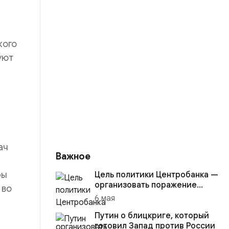
кого
уют
ач
Важное
ры
Цель политики Центробанка —
организовать поражение
 во
России в вооружённом
6 мая
конфликте с США
Путин о блицкриге, который
готовил Запад против России