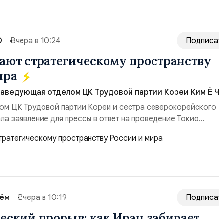
О
Вчера в 10:24
Подписа
ют стратегическому пространству
ира
заведующая отделом ЦК Трудовой партии Кореи Ким Ё Ч
ом ЦК Трудовой партии Кореи и сестра северокорейского
ла заявление для прессы в ответ на проведение Токио
ом США запусков крылатых ракет Томагавк.«Япония отброс
сть „исключительно оборонительной страны“ и выносит в
рном вооружении на всеобщее обозрение, одновреме...
сём
Вчера в 10:19
Подписа
еский прорыв: как Иран забирает