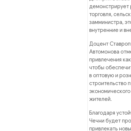
демонстрирует р
торговля, сельс
замминистра, эт
внутренние и вн
Доцент Ставроп
Автомонова отм
привлечения как
чтобы обеспечи
в оптовую и роз
строительство п
экономического 
жителей.
Благодаря устой
Чечни будет пр
привлекать новы