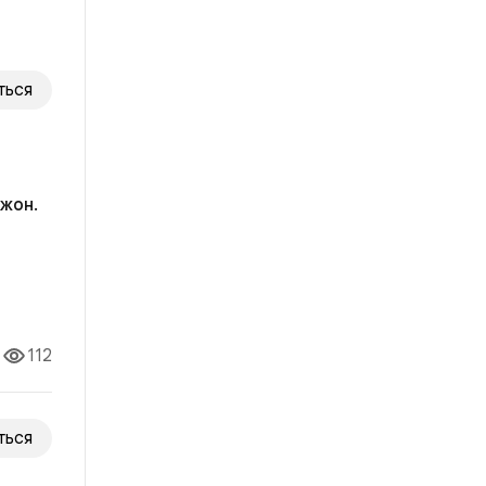
ться
жон.
ила
опрос
112
ться