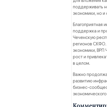
для вложения ка
поддерживать но
экономики, но и
Благоприятная и
поддержка и пр
Чеченскую респ
регионов СКФО.
экономики, ВРП
рост и привлека
в целом.
Важно продолжат
развитию инфра
бизнес-сообщес
экономического 
Комментир