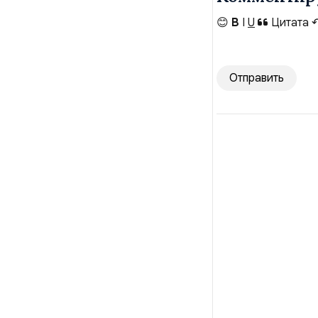
😊
B
I
U
Цитата
Отправить