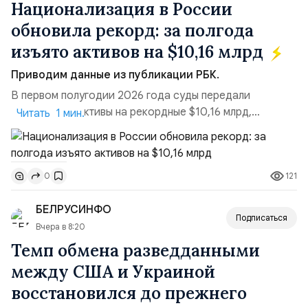
Национализация в России
обновила рекорд: за полгода
изъято активов на $10,16 млрд
Приводим данные из публикации РБК.
В первом полугодии 2026 года суды передали
государству активы на рекордные $10,16 млрд,
Читать 1 мин.
подсчитали аналитики AK&M. Это в 2,5 раза больше,
чем за аналогичный период 2025 года ($3,95 млрд).
Всего зафиксировано 15 национализационных
121
0
транзакций, которые обеспечили 42,2% денежного
объёма всего российского рынка слияний и
БЕЛРУСИНФО
поглощений. Крупнейшей ...
Подписаться
Вчера в 8:20
Темп обмена разведданными
между США и Украиной
восстановился до прежнего