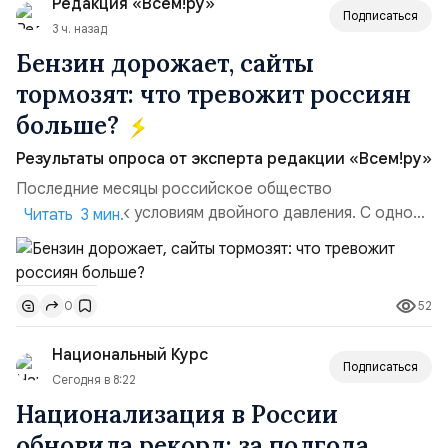
Редакция «Всем!ру»
Подписаться
3 ч. назад
Бензин дорожает, сайты
тормозят: что тревожит россиян
больше?
Результаты опроса от эксперта редакции «Всем!ру»
Последние месяцы российское общество
адаптируется к условиям двойного давления. С одной
Читать 3 мин.
стороны, происходит рост цен на товары первой
необходимости, инфляция и локальные сбои в
поставках бензина. А с другой – технологическая
52
0
турбулентность: перебои в работе интернета,
блокировки сайтов, необходимость осваивать VPN и
Национальный Курс
российские платформы.Что из этого бье...
Подписаться
Сегодня в 8:22
Национализация в России
обновила рекорд: за полгода