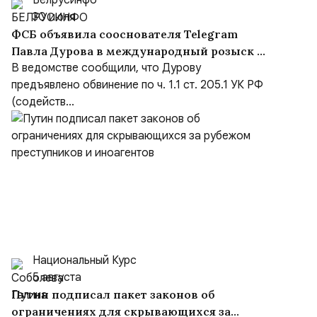
Белрусинфо
30 июля
ФСБ объявила сооснователя Telegram
Павла Дурова в международный розыск по
делу о содействии терроризму
В ведомстве сообщили, что Дурову
предъявлено обвинение по ч. 1.1 ст. 205.1 УК РФ
(содейств...
Национальный Курс
5 августа
Путин подписал пакет законов об
ограничениях для скрывающихся за