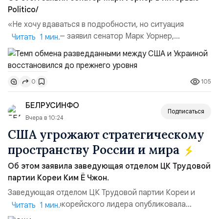
Politico/
«Не хочу вдаваться в подробности, но ситуация
улучшилась», — заявил сенатор Марк Уорнер,
Читать 1 мин.
высокопоставленный член комитета по разведке,
добавив, что использование Украиной беспилотников и
ракет большой дальности позволило ей наносить
105
0
удары вглубь российской территории и укрепило её
позиции.Сотрудничество со стороны США стало
БЕЛРУСИНФО
ключом к позитивному пов...
Подписаться
Вчера в 10:24
США угрожают стратегическому
пространству России и мира
Об этом заявила заведующая отделом ЦК Трудовой
партии Кореи Ким Ё Чжон.
Заведующая отделом ЦК Трудовой партии Кореи и
сестра северокорейского лидера опубликовала
Читать 1 мин.
заявление для прессы в ответ на проведение Токио