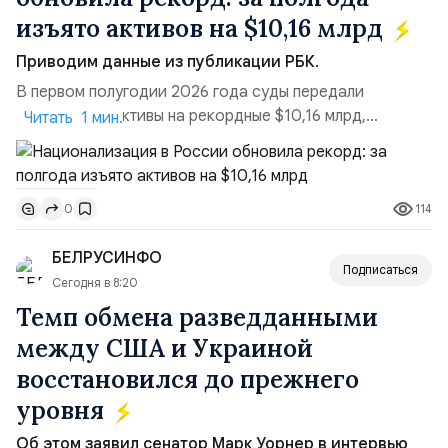
изъято активов на $10,16 млрд
Приводим данные из публикации РБК.
В первом полугодии 2026 года суды передали
государству активы на рекордные $10,16 млрд,
Читать 1 мин.
подсчитали аналитики AK&M. Это в 2,5 раза больше,
чем за аналогичный период 2025 года ($3,95 млрд).
Всего зафиксировано 15 национализационных
114
0
транзакций, которые обеспечили 42,2% денежного
объёма всего российского рынка слияний и
БЕЛРУСИНФО
поглощений. Крупнейшей ...
Подписаться
Сегодня в 8:20
Темп обмена разведданными
между США и Украиной
восстановился до прежнего
уровня
Об этом заявил сенатор Марк Уорнер в интервью