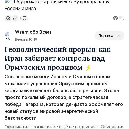
совместных с флотом США запусков крылатых ракет
Томагавк.«Япония отбросила обманчивую видимость
159
0
„исключительно оборонительной страны“ и выносит
вопрос о собственном ядерном вооружении на
Wsem обо Всём
всеобщее обозрение, одновреме...
Подписаться
Вчера в 10:19
Геополитический прорыв: как
Иран забирает контроль над
Ормузским проливом
Соглашение между Ираном и Оманом о новом
механизме управления Ормузским проливом
кардинально меняет баланс сил в регионе. Это не
просто локальный договор, а стратегическая
победа Тегерана, которая де-факто оформляет его
новый статус в мировой энергетической
безопасности.
Официально соглашение ещё не подписано. Описанные