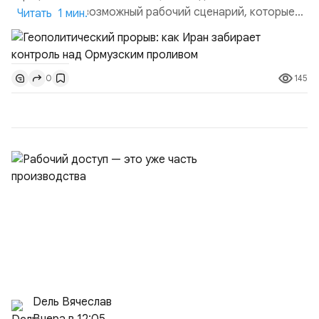
пункты — это возможный рабочий сценарий, которые
Читать 1 мин.
скорее всего будут реализованы.Разбираем ключевые
тезисы и последствия этого соглашения:. 1. Новые
доли контроля (75 на 25). Было: Ранее Иран и Оман
145
0
контролировали пролив на паритетных началах —
50/50. Стало: Новое соглашение закрепляет за
Ираном...
Dель Вячеслав