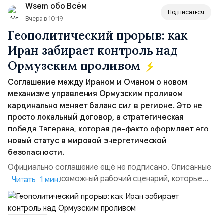
Wsem обо Всём
всеобщее обозрение, одновреме...
Подписаться
Вчера в 10:19
Геополитический прорыв: как
Иран забирает контроль над
Ормузским проливом
Соглашение между Ираном и Оманом о новом
механизме управления Ормузским проливом
кардинально меняет баланс сил в регионе. Это не
просто локальный договор, а стратегическая
победа Тегерана, которая де-факто оформляет его
новый статус в мировой энергетической
безопасности.
Официально соглашение ещё не подписано. Описанные
пункты — это возможный рабочий сценарий, которые
Читать 1 мин.
скорее всего будут реализованы.Разбираем ключевые
тезисы и последствия этого соглашения:. 1. Новые
доли контроля (75 на 25). Было: Ранее Иран и Оман