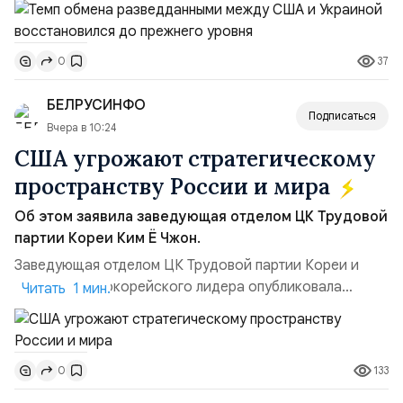
добавив, что использование Украиной беспилотников и
ракет большой дальности позволило ей наносить
37
0
удары вглубь российской территории и укрепило её
позиции.Сотрудничество со стороны США стало
БЕЛРУСИНФО
ключом к позитивному пов...
Подписаться
Вчера в 10:24
США угрожают стратегическому
пространству России и мира
Об этом заявила заведующая отделом ЦК Трудовой
партии Кореи Ким Ё Чжон.
Заведующая отделом ЦК Трудовой партии Кореи и
сестра северокорейского лидера опубликовала
Читать 1 мин.
заявление для прессы в ответ на проведение Токио
совместных с флотом США запусков крылатых ракет
Томагавк.«Япония отбросила обманчивую видимость
133
0
„исключительно оборонительной страны“ и выносит
вопрос о собственном ядерном вооружении на