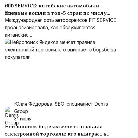
FIT SERVICE: китайские автомобили
впервые вошли в топ-5 стран по числу
визитов на СТО
Международная сеть автосервисов FIT SERVICE
проанализировала, как обслуживаются
китайские ...
Юлия Фёдорова, SEO-специалист Demis
Group
31 июля
Нейропоиск Яндекса меняет правила
электронной торговли: кто выиграет в