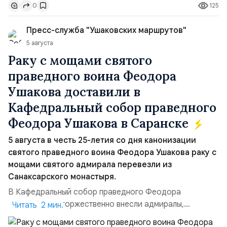
125
0
контролировали пролив на паритетных началах —
50/50. Стало: Новое соглашение закрепляет за
Пресс-служба "Ушаковских маршрутов"
Ираном...
5 августа
Раку с мощами святого
праведного воина Феодора
Ушакова доставили в
Кафедральный собор праведного
Феодора Ушакова в Саранске
5 августа в честь 25-летия со дня канонизации
святого праведного воина Феодора Ушакова раку с
мощами святого адмирала перевезли из
Санаксарского монастыря.
В Кафедральный собор праведного Феодора
Ушакова раку торжественно внесли адмиралы,
Читать 2 мин.
участвовавшие в канонизации святого праведного