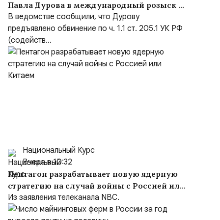
Павла Дурова в международный розыск по
делу о содействии терроризму
В ведомстве сообщили, что Дурову
предъявлено обвинение по ч. 1.1 ст. 205.1 УК РФ
(содейств...
Национальный Курс
Вчера в 10:32
Пентагон разрабатывает новую ядерную
стратегию на случай войны с Россией или
Китаем
Из заявления телеканала NBC.