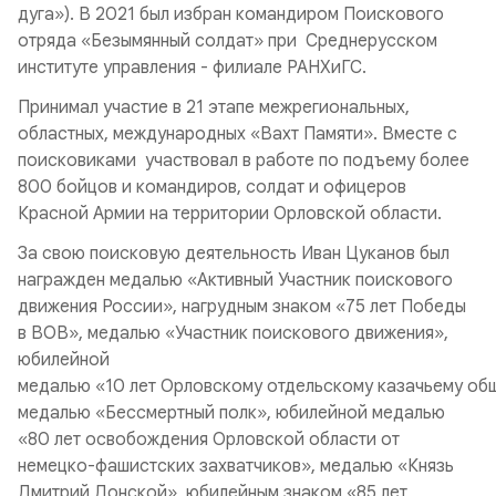
дуга»). В 2021 был избран командиром Поискового
отряда «Безымянный солдат» при Среднерусском
институте управления - филиале РАНХиГС.
Принимал участие в 21 этапе межрегиональных,
областных, международных «Вахт Памяти». Вместе с
поисковиками участвовал в работе по подъему более
800 бойцов и командиров, солдат и офицеров
Красной Армии на территории Орловской области.
За свою поисковую деятельность Иван Цуканов был
награжден медалью «Активный Участник поискового
движения России», нагрудным знаком «75 лет Победы
в ВОВ», медалью «Участник поискового движения»,
юбилейной
медалью «10 лет Орловскому отдельскому казачьему об
медалью «Бессмертный полк», юбилейной медалью
«80 лет освобождения Орловской области от
немецко-фашистских захватчиков», медалью «Князь
Дмитрий Донской», юбилейным знаком «85 лет