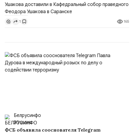
воина Феодора Ушакова 25 лет назад:Адмирал
Владимир Прокофьевич Валуев, командующий
Балтийским флотом ВМФ России (2001–2006
165
1
гг.);Адмирал Владимир Петрович Комоедов,
командующий Черноморским флотом ВМФ России
(1998–2002 г...
Белрусинфо
30 июля
ФСБ объявила сооснователя Telegram