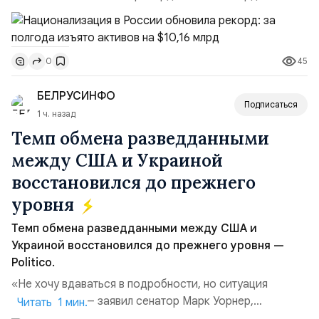
подсчитали аналитики AK&M. Это в 2,5 раза больше,
чем за аналогичный период 2025 года ($3,95 млрд).
Всего зафиксировано 15 национализационных
45
0
транзакций, которые обеспечили 42,2% денежного
объёма всего российского рынка слияний и
БЕЛРУСИНФО
поглощений. Крупнейшей ...
Подписаться
1 ч. назад
Темп обмена разведданными
между США и Украиной
восстановился до прежнего
уровня
Темп обмена разведданными между США и
Украиной восстановился до прежнего уровня —
Politico.
«Не хочу вдаваться в подробности, но ситуация
улучшилась», — заявил сенатор Марк Уорнер,
Читать 1 мин.
высокопоставленный член комитета по разведке,