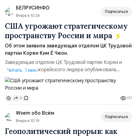
БЕЛРУСИНФО
Подписаться
Вчера в 10:24
США угрожают стратегическому
пространству России и мира
Об этом заявила заведующая отделом ЦК Трудовой
партии Кореи Ким Ё Чжон.
Заведующая отделом ЦК Трудовой партии Кореи и
сестра северокорейского лидера опубликовала
Читать 1 мин.
заявление для прессы в ответ на проведение Токио
совместных с флотом США запусков крылатых ракет
Томагавк.«Япония отбросила обманчивую видимость
117
0
„исключительно оборонительной страны“ и выносит
вопрос о собственном ядерном вооружении на
Wsem обо Всём
всеобщее обозрение, одновреме...
Подписаться
Вчера в 10:19
Геополитический прорыв: как