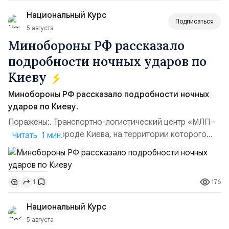
командующий Черноморским флотом ВМФ России
Национальный Курс
(1998–2002 г...
Подписаться
5 августа
Минобороны РФ рассказало
подробности ночных ударов по
Киеву
Минобороны РФ рассказало подробности ночных
ударов по Киеву.
Поражены:. Транспортно-логистический центр «МЛП–
Чайка» в пригороде Киева, на территории которого
Читать 1 мин.
осуществлялось хранение, сборка а также запуск с
прилегающего полевого аэродром «Чайка»
дальнобойных БПЛА ВСУ; Складские помещения
176
1
«Транс-Логистик» в Оболонском районе г. Киев,
использовавшиеся для хранения военного
Национальный Курс
имущества ВСУ; Сортировочны...
5 августа