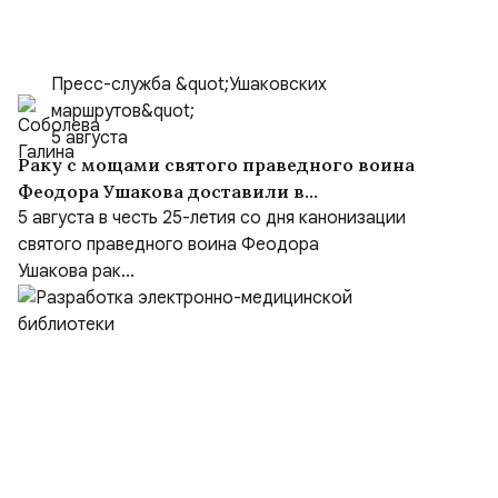
Пресс-служба &quot;Ушаковских
маршрутов&quot;
5 августа
Раку с мощами святого праведного воина
Феодора Ушакова доставили в
Кафедральный собор праведного Феодора
5 августа в честь 25-летия со дня канонизации
Ушакова в Саранске
святого праведного воина Феодора
Ушакова рак...