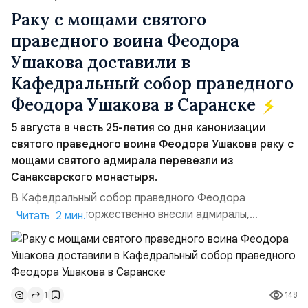
Раку с мощами святого
праведного воина Феодора
Ушакова доставили в
Кафедральный собор праведного
Феодора Ушакова в Саранске
5 августа в честь 25-летия со дня канонизации
святого праведного воина Феодора Ушакова раку с
мощами святого адмирала перевезли из
Санаксарского монастыря.
В Кафедральный собор праведного Феодора
Ушакова раку торжественно внесли адмиралы,
Читать 2 мин.
участвовавшие в канонизации святого праведного
воина Феодора Ушакова 25 лет назад:Адмирал
Владимир Прокофьевич Валуев, командующий
Балтийским флотом ВМФ России (2001–2006
148
1
гг.);Адмирал Владимир Петрович Комоедов,