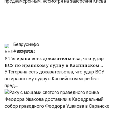
Белрусинфо
4 августа
У Тегерана есть доказательства, что удар
ВСУ по иранскому судну в Каспийском
море был преднамеренным, несмотря на
У Тегерана есть доказательства, что удар ВСУ
заверения Киева
по иранскому судну в Каспийском море был
пред...