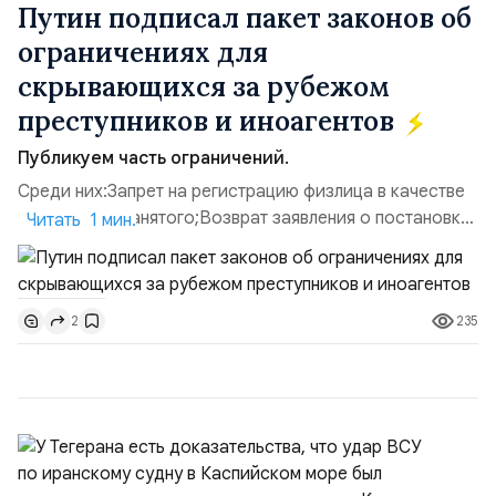
Путин подписал пакет законов об
ограничениях для
скрывающихся за рубежом
преступников и иноагентов
Публикуем часть ограничений.
Среди них:Запрет на регистрацию физлица в качестве
ИП или самозанятого;Возврат заявления о постановке
Читать 1 мин.
недвижимости на кадастровый учет;Ограничение
водительских прав;Запрет регистрации транспортных
средств и на заключение сделок по
235
2
доверенности;Отказ в заключении кредитного
договора, предоставлении государственных и
муниципальных услуг онл...