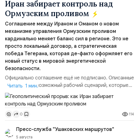
Иран забирает контроль над
Ормузским проливом
Соглашение между Ираном и Оманом о новом
механизме управления Ормузским проливом
кардинально меняет баланс сил в регионе. Это не
просто локальный договор, а стратегическая
победа Тегерана, которая де-факто оформляет его
новый статус в мировой энергетической
безопасности.
Официально соглашение ещё не подписано. Описанные
пункты — это возможный рабочий сценарий, которые
Читать 1 мин.
скорее всего будут реализованы.Разбираем ключевые
тезисы и последствия этого соглашения:. 1. Новые
доли контроля (75 на 25). Было: Ранее Иран и Оман
114
0
контролировали пролив на паритетных началах —
50/50. Стало: Новое соглашение закрепляет за
Пресс-служба "Ушаковских маршрутов"
Ираном...
5 августа