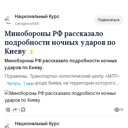
Национальный Курс
Подписаться
Сегодня в 8:56
Минобороны РФ рассказало
подробности ночных ударов по
Киеву
Минобороны РФ рассказало подробности ночных
ударов по Киеву.
Поражены:. Транспортно-логистический центр «МЛП–
Чайка» в пригороде Киева, на территории которого
Читать 1 мин.
осуществлялось хранение, сборка а также запуск с
прилегающего полевого аэродром «Чайка»
дальнобойных БПЛА ВСУ; Складские помещения
81
1
«Транс-Логистик» в Оболонском районе г. Киев,
использовавшиеся для хранения военного
Национальный Курс
имущества ВСУ; Сортировочны...