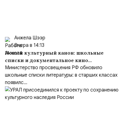
Анжела Шээр
Вчера в 14:13
Новый культурный канон: школьные
списки и документальное кино
формируют образ героя
Министерство просвещения РФ обновило
школьные списки литературы: в старших классах
появилс...