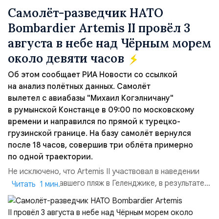
Самолёт-разведчик НАТО
Bombardier Artemis II провёл 3
августа в небе над Чёрным морем
около девяти часов
Об этом сообщает РИА Новости со ссылкой
на анализ полётных данных. Самолёт
вылетел с авиабазы "Михаил Когэлничану"
в румынской Констанце в 09:00 по московскому
времени и направился по прямой к турецко-
грузинской границе. На базу самолёт вернулся
после 18 часов, совершив три облёта примерно
по одной траектории.
Не исключено, что Artemis II участвовал в наведении
дрона, атаковавшего пляж в Геленджике, в результате
Читать 1 мин.
чего погибло 7 человек, включая троих детей. Позже
турецкая газета Cumhuriyet сообщила об атаке
украинских дронов в Чёрном море на ️судно Nadezhda