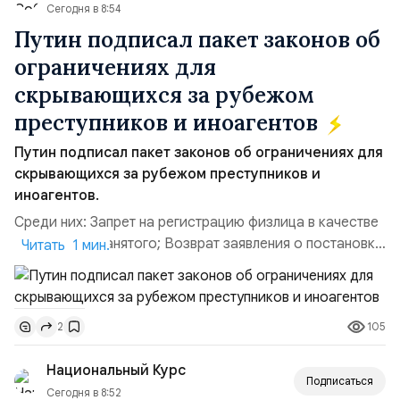
Сегодня в 8:54
Путин подписал пакет законов об
ограничениях для
скрывающихся за рубежом
преступников и иноагентов
Путин подписал пакет законов об ограничениях для
скрывающихся за рубежом преступников и
иноагентов.
Среди них: Запрет на регистрацию физлица в качестве
ИП или самозанятого; Возврат заявления о постановке
Читать 1 мин.
недвижимости на кадастровый учет; Ограничение
водительских прав; Запрет регистрации транспортных
средств и на заключение сделок по доверенности;
105
2
Отказ в заключении кредитного договора,
предоставлении государственных и муниципальных
Национальный Курс
услу...
Подписаться
Сегодня в 8:52