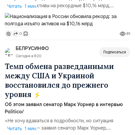
государству активы на рекордные $10,16 млрд,
Читать 1 мин.
подсчитали аналитики AK&M. Это в 2,5 раза больше,
чем за аналогичный период 2025 года ($3,95 млрд).
Всего зафиксировано 15 национализационных
89
0
транзакций, которые обеспечили 42,2% денежного
объёма всего российского рынка слияний и
БЕЛРУСИНФО
поглощений. Крупнейшей ...
Подписаться
Сегодня в 8:20
Темп обмена разведданными
между США и Украиной
восстановился до прежнего
уровня
Об этом заявил сенатор Марк Уорнер в интервью
Politico/
«Не хочу вдаваться в подробности, но ситуация
улучшилась», — заявил сенатор Марк Уорнер,
Читать 1 мин.