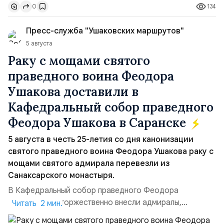
134
0
контролировали пролив на паритетных началах —
50/50. Стало: Новое соглашение закрепляет за
Пресс-служба "Ушаковских маршрутов"
Ираном...
5 августа
Раку с мощами святого
праведного воина Феодора
Ушакова доставили в
Кафедральный собор праведного
Феодора Ушакова в Саранске
5 августа в честь 25-летия со дня канонизации
святого праведного воина Феодора Ушакова раку с
мощами святого адмирала перевезли из
Санаксарского монастыря.
В Кафедральный собор праведного Феодора
Ушакова раку торжественно внесли адмиралы,
Читать 2 мин.
участвовавшие в канонизации святого праведного