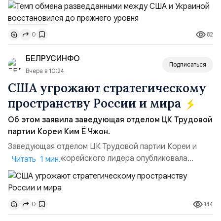
высокопоставленный член комитета по разведке,
добавив, что использование Украиной беспилотников и
ракет большой дальности позволило ей наносить
82
0
удары вглубь российской территории и укрепило её
позиции.Сотрудничество со стороны США стало
БЕЛРУСИНФО
ключом к позитивному пов...
Подписаться
Вчера в 10:24
США угрожают стратегическому
пространству России и мира
Об этом заявила заведующая отделом ЦК Трудовой
партии Кореи Ким Ё Чжон.
Заведующая отделом ЦК Трудовой партии Кореи и
сестра северокорейского лидера опубликовала
Читать 1 мин.
заявление для прессы в ответ на проведение Токио
совместных с флотом США запусков крылатых ракет
Томагавк.«Япония отбросила обманчивую видимость
144
0
„исключительно оборонительной страны“ и выносит
вопрос о собственном ядерном вооружении на