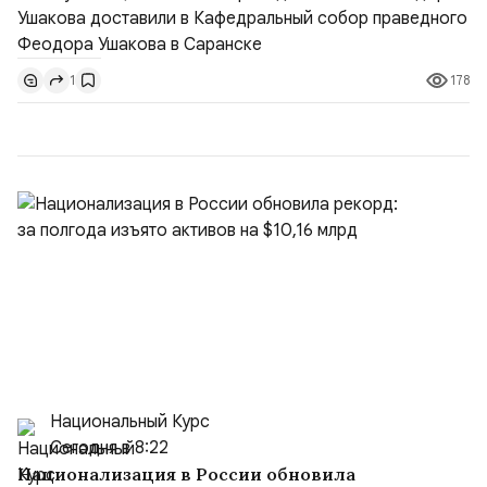
воина Феодора Ушакова 25 лет назад:Адмирал
Владимир Прокофьевич Валуев, командующий
Балтийским флотом ВМФ России (2001–2006
178
1
гг.);Адмирал Владимир Петрович Комоедов,
командующий Черноморским флотом ВМФ России
(1998–2002 г...
Национальный Курс
Сегодня в 8:22
Национализация в России обновила