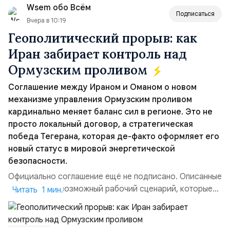
Wsem обо Всём
всеобщее обозрение, одновреме...
Подписаться
Вчера в 10:19
Геополитический прорыв: как
Иран забирает контроль над
Ормузским проливом
Соглашение между Ираном и Оманом о новом
механизме управления Ормузским проливом
кардинально меняет баланс сил в регионе. Это не
просто локальный договор, а стратегическая
победа Тегерана, которая де-факто оформляет его
новый статус в мировой энергетической
безопасности.
Официально соглашение ещё не подписано. Описанные
пункты — это возможный рабочий сценарий, которые
Читать 1 мин.
скорее всего будут реализованы.Разбираем ключевые
тезисы и последствия этого соглашения:. 1. Новые
доли контроля (75 на 25). Было: Ранее Иран и Оман