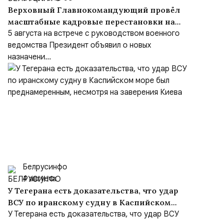
Верховный Главнокомандующий провёл
масштабные кадровые перестановки на
встрече с руководством Министерства
5 августа на встрече с руководством военного
обороны и группировок войск
ведомства Президент объявил о новых
назначени...
Белрусинфо
4 августа
У Тегерана есть доказательства, что удар
ВСУ по иранскому судну в Каспийском
море был преднамеренным, несмотря на
У Тегерана есть доказательства, что удар ВСУ