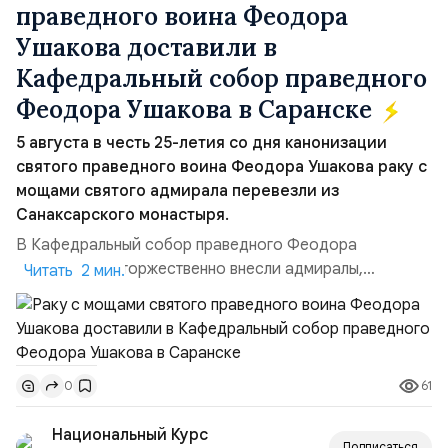
праведного воина Феодора
Ушакова доставили в
Кафедральный собор праведного
Феодора Ушакова в Саранске
5 августа в честь 25-летия со дня канонизации
святого праведного воина Феодора Ушакова раку с
мощами святого адмирала перевезли из
Санаксарского монастыря.
В Кафедральный собор праведного Феодора
Ушакова раку торжественно внесли адмиралы,
Читать 2 мин.
участвовавшие в канонизации святого праведного
воина Феодора Ушакова 25 лет назад:Адмирал
Владимир Прокофьевич Валуев, командующий
Балтийским флотом ВМФ России (2001–2006
61
0
гг.);Адмирал Владимир Петрович Комоедов,
командующий Черноморским флотом ВМФ России
Национальный Курс
(1998–2002 г...
Подписаться