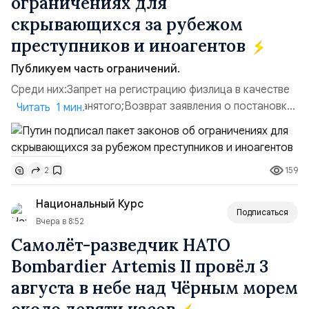
ограничениях для
скрывающихся за рубежом
преступников и иноагентов
Публикуем часть ограничений.
Среди них:Запрет на регистрацию физлица в качестве
ИП или самозанятого;Возврат заявления о постановке
Читать 1 мин.
недвижимости на кадастровый учет;Ограничение
водительских прав;Запрет регистрации транспортных
средств и на заключение сделок по
159
2
доверенности;Отказ в заключении кредитного
договора, предоставлении государственных и
Национальный Курс
муниципальных услуг онл...
Подписаться
Вчера в 8:52
Самолёт-разведчик НАТО
Bombardier Artemis II провёл 3
августа в небе над Чёрным морем