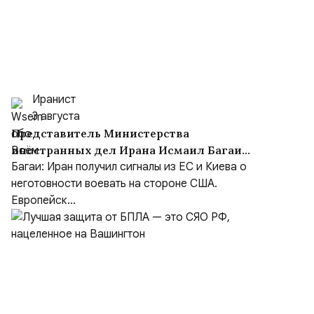
Иранист
3 августа
Представитель Министерства
иностранных дел Ирана Исмаил Багаи
выступил с заявлением
Багаи: Иран получил сигналы из ЕС и Киева о
неготовности воевать на стороне США.
Европейск...