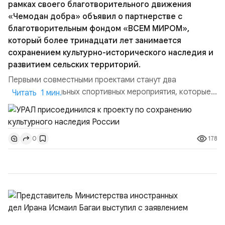
рамках своего благотворительного движения
«Чемодан добра» объявил о партнерстве с
благотворительным фондом «ВСЕМ МИРОМ»,
который более тринадцати лет занимается
сохранением культурно-исторического наследия и
развитием сельских территорий.
Первыми совместными проектами станут два
благотворительных спортивных мероприятия, которые
Читать 1 мин.
пройдут в августе в Ивановской области и объединят
жителей региона, волонтеров и участников со всей
страны. Для УРАЛ это продолжение философии
178
0
бренда, основанной на развитии российского
производства и продвижении русского звука.
Компания убеждена, что уважение к с...