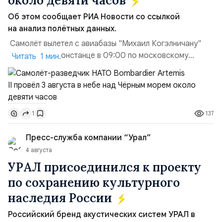
около девяти часов
Об этом сообщает РИА Новости со ссылкой
на анализ полётных данных.
Самолёт вылетел с авиабазы "Михаил Когэлничану"
в румынской Констанце в 09:00 по московскому
Читать 1 мин.
времени и направился по прямой к турецко-грузинской
границе. На базу самолёт вернулся после 18 часов,
совершив три облёта примерно по одной
траектории.Не исключено, что Artemis II участвовал в
137
1
наведени...
Пресс-служба компании “Урал”
4 августа
УРАЛ присоединился к проекту
по сохранению культурного
наследия России
Российский бренд акустических систем УРАЛ в