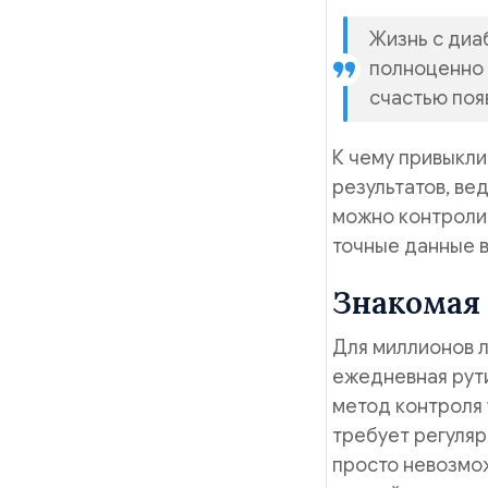
Жизнь с диа
полноценно 
счастью появ
К чему привыкл
результатов, вед
можно контролир
точные данные 
Знакомая 
Для миллионов л
ежедневная рут
метод контроля 
требует регуляр
просто невозмож