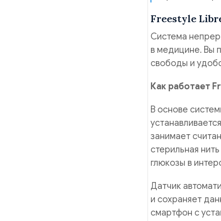
Freestyle Lib
Система непреры
в медицине. Вы 
свободы и удобс
Как работает Fr
В основе систе
устанавливается
занимает счита
стерильная нить
глюкозы в интер
Датчик автомати
и сохраняет да
смартфон с уст