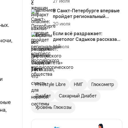
27 июля
В Санкт-Петербурге впервые
пройдет региональный
конгресс Российского
20 июля
ных.
кардиол...
Если всё раздражает:
диетолог Садыков рассказал,
ночи,
что съесть для нервной сист...
14 июля
Теги
и
Freestyle Libre
НМГ
Глюкометр
Диабет
Сахарный Диабет
жные
Уровень Глюкозы
на,