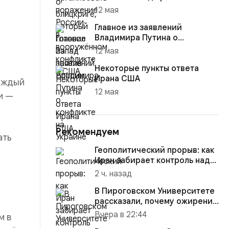
12 мая
Главное из заявлений
Владимира Путина о
конфликте на Украине
12 мая
Некоторые пункты ответа
Ирана США
аждый
12 мая
и —
Рекомендуем
ать
Геополитический прорыв: как
Иран забирает контроль над
Ормузским проливом
2 ч. назад
В Пироговском Университете
рассказали, почему ожирение
«молодеет» и как его ...
Вчера в 22:44
м в