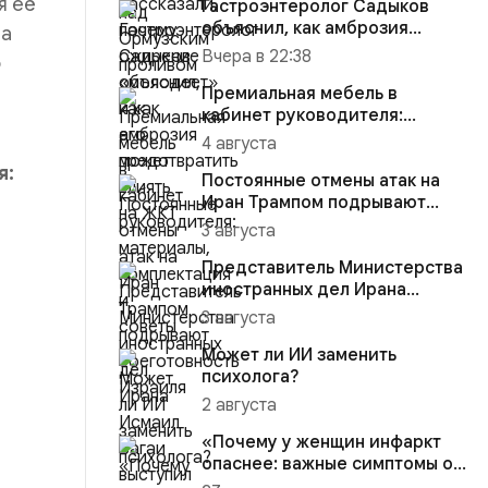
я её
Гастроэнтеролог Садыков
объяснил, как амброзия
На
может влиять на ЖКТ
Вчера в 22:38
о
Премиальная мебель в
кабинет руководителя:
материалы, комплектация и
4 августа
советы
я:
Постоянные отмены атак на
Иран Трампом подрывают
боеготовность Израиля
3 августа
Представитель Министерства
иностранных дел Ирана
Исмаил Багаи выступил с зая...
3 августа
Может ли ИИ заменить
психолога?
2 августа
«Почему у женщин инфаркт
опаснее: важные симптомы от
эксперта Пироговского У...