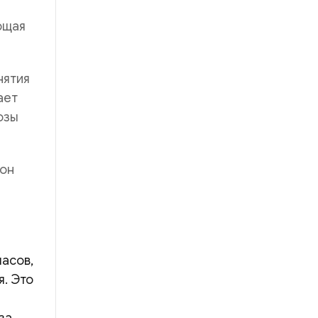
ющая
нятия
ает
озы
 он
часов,
я. Это