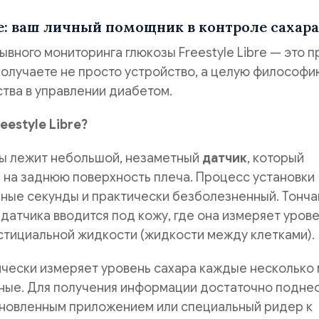
re: ваш личный помощник в контроле сахара
вного мониторинга глюкозы Freestyle Libre — это 
получаете не просто устройство, а целую философи
тва в управлении диабетом.
eestyle Libre?
мы лежит небольшой, незаметный
датчик
, который
 на заднюю поверхность плеча. Процесс установки
нные секунды и практически безболезненный. Тонч
 датчика вводится под кожу, где она измеряет уров
стициальной жидкости (жидкости между клетками).
чески измеряет уровень сахара каждые несколько 
нные. Для получения информации достаточно подне
ановленным приложением или специальный ридер к