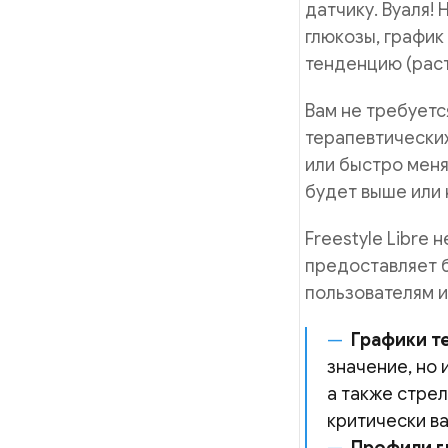
датчику. Вуаля!
глюкозы, график
тенденцию (раст
Вам не требуетс
терапевтических
или быстро меня
будет выше или 
Freestyle Libre
предоставляет 
пользователям 
Графики т
значение, но 
а также стре
критически в