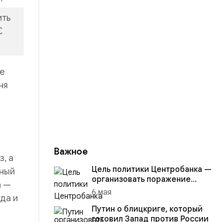
ить
С
ие
ня
Важное
, а
Цель политики Центробанка —
нный
организовать поражение
а —
России в вооружённом
6 мая
да и
конфликте с США
Путин о блицкриге, который
готовил Запад против России