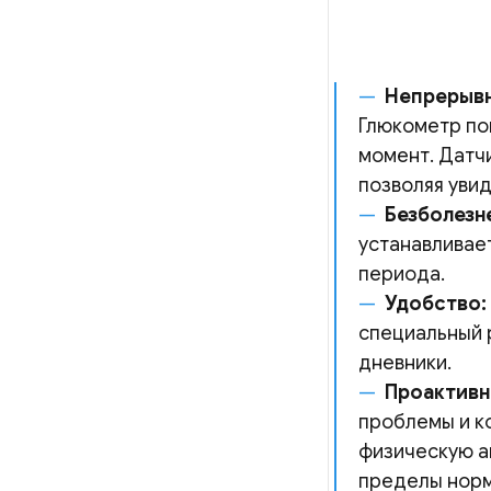
Непрерывн
Глюкометр по
момент. Датчи
позволяя увид
Безболезн
устанавливае
периода.
Удобство:
специальный 
дневники.
Проактивн
проблемы и ко
физическую ак
пределы норм