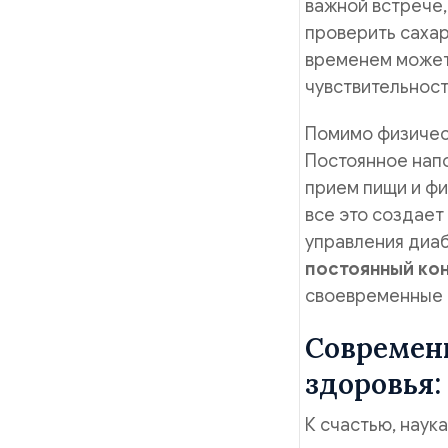
важной встрече, 
проверить сахар
временем может
чувствительност
Помимо физическ
Постоянное нап
прием пищи и фи
все это создает
управления диа
постоянный ко
своевременные 
Современ
здоровья:
К счастью, наука