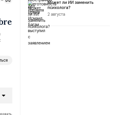
Может ли ИИ заменить
психолога?
2 августа
bre
и
к
ться
ировать.