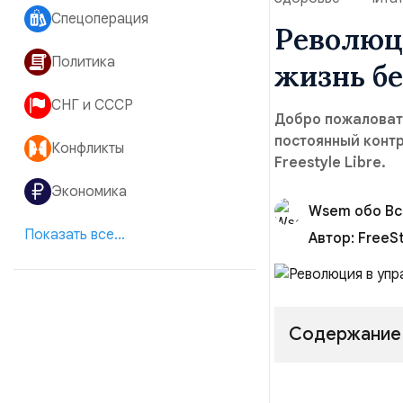
Спецоперация
Революц
Политика
жизнь бе
СНГ и СССР
Добро пожаловать
постоянный контр
Конфликты
Freestyle Libre.
Экономика
Wsem обо В
Показать все...
Автор:
FreeSt
Содержание