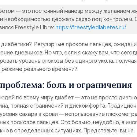
бетом — это постоянный маневр между желанием ж
и необходимостью держать сахар под контролем. 
ился Freestyle Libre:
https://freestylediabetes.ru/
и диабетики? Регулярные проколы пальцев, ожидан
ение дневников. Но что, если я скажу вам, что сегод
овать уровень глюкозы без единого укола, получая
в режиме реального времени?
проблема: боль и ограничения
юдей по всему миру диабет — это не просто диагноз
ина, полная ограничений и дискомфорта. Традицио
уровня сахара в крови — использование глюкометр
ных проколов пальцев. Это больно, неудобно, а иног
но в определенных ситуациях. Представьте: вы на