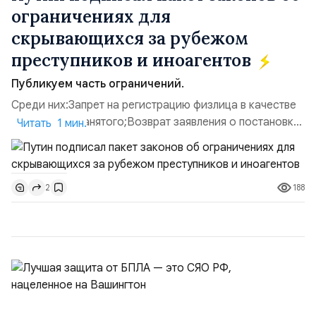
ограничениях для
скрывающихся за рубежом
преступников и иноагентов
Публикуем часть ограничений.
Среди них:Запрет на регистрацию физлица в качестве
ИП или самозанятого;Возврат заявления о постановке
Читать 1 мин.
недвижимости на кадастровый учет;Ограничение
водительских прав;Запрет регистрации транспортных
средств и на заключение сделок по
188
2
доверенности;Отказ в заключении кредитного
договора, предоставлении государственных и
муниципальных услуг онл...