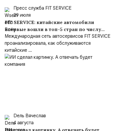
Пресс служба FIT SERVICE
29 июля
FIT SERVICE: китайские автомобили
впервые вошли в топ-5 стран по числу
визитов на СТО
Международная сеть автосервисов FIT SERVICE
проанализировала, как обслуживаются
китайские ...
Dель Вячеслав
4 августа
ИИ сделал картинку. А отвечать будет