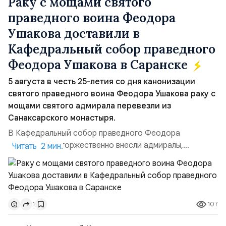
Раку с мощами святого
праведного воина Феодора
Ушакова доставили в
Кафедральный собор праведного
Феодора Ушакова в Саранске
5 августа в честь 25-летия со дня канонизации
святого праведного воина Феодора Ушакова раку с
мощами святого адмирала перевезли из
Санаксарского монастыря.
В Кафедральный собор праведного Феодора
Ушакова раку торжественно внесли адмиралы,
Читать 2 мин.
участвовавшие в канонизации святого праведного
воина Феодора Ушакова 25 лет назад:Адмирал
Владимир Прокофьевич Валуев, командующий
Балтийским флотом ВМФ России (2001–2006
107
1
гг.);Адмирал Владимир Петрович Комоедов,
командующий Черноморским флотом ВМФ России