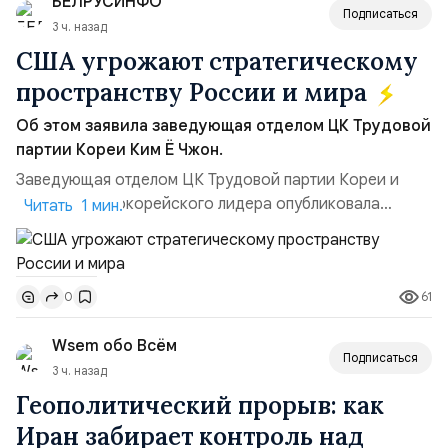
БЕЛРУСИНФО
Подписаться
3 ч. назад
США угрожают стратегическому
пространству России и мира
Об этом заявила заведующая отделом ЦК Трудовой
партии Кореи Ким Ё Чжон.
Заведующая отделом ЦК Трудовой партии Кореи и
сестра северокорейского лидера опубликовала
Читать 1 мин.
заявление для прессы в ответ на проведение Токио
совместных с флотом США запусков крылатых ракет
Томагавк.«Япония отбросила обманчивую видимость
61
0
„исключительно оборонительной страны“ и выносит
вопрос о собственном ядерном вооружении на
Wsem обо Всём
всеобщее обозрение, одновреме...
Подписаться
3 ч. назад
Геополитический прорыв: как
Иран забирает контроль над