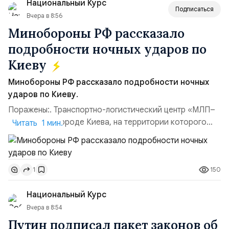
Национальный Курс
(1998–2002 г...
Подписаться
Вчера в 8:56
Минобороны РФ рассказало
подробности ночных ударов по
Киеву
Минобороны РФ рассказало подробности ночных
ударов по Киеву.
Поражены:. Транспортно-логистический центр «МЛП–
Чайка» в пригороде Киева, на территории которого
Читать 1 мин.
осуществлялось хранение, сборка а также запуск с
прилегающего полевого аэродром «Чайка»
дальнобойных БПЛА ВСУ; Складские помещения
150
1
«Транс-Логистик» в Оболонском районе г. Киев,
использовавшиеся для хранения военного
Национальный Курс
имущества ВСУ; Сортировочны...
Вчера в 8:54
Путин подписал пакет законов об