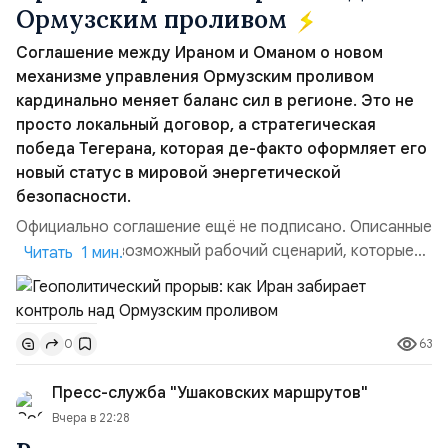
Ормузским проливом
Соглашение между Ираном и Оманом о новом
механизме управления Ормузским проливом
кардинально меняет баланс сил в регионе. Это не
просто локальный договор, а стратегическая
победа Тегерана, которая де-факто оформляет его
новый статус в мировой энергетической
безопасности.
Официально соглашение ещё не подписано. Описанные
пункты — это возможный рабочий сценарий, которые
Читать 1 мин.
скорее всего будут реализованы.Разбираем ключевые
тезисы и последствия этого соглашения:. 1. Новые
доли контроля (75 на 25). Было: Ранее Иран и Оман
63
0
контролировали пролив на паритетных началах —
50/50. Стало: Новое соглашение закрепляет за
Пресс-служба "Ушаковских маршрутов"
Ираном...
Вчера в 22:28