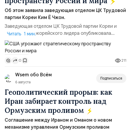
пространству России и мира
Об этом заявила заведующая отделом ЦК Трудовой
партии Кореи Ким Ё Чжон.
Заведующая отделом ЦК Трудовой партии Кореи и
сестра северокорейского лидера опубликовала
Читать 1 мин.
заявление для прессы в ответ на проведение Токио
совместных с флотом США запусков крылатых ракет
Томагавк.«Япония отбросила обманчивую видимость
211
0
„исключительно оборонительной страны“ и выносит
вопрос о собственном ядерном вооружении на
Wsem обо Всём
всеобщее обозрение, одновреме...
Подписаться
6 августа
Геополитический прорыв: как
Иран забирает контроль над
Ормузским проливом
Соглашение между Ираном и Оманом о новом
механизме управления Ормузским проливом