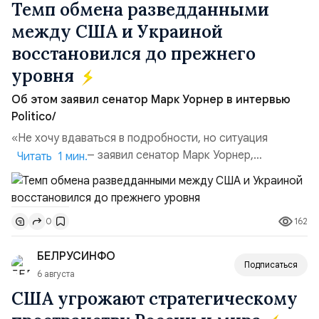
Темп обмена разведданными
между США и Украиной
восстановился до прежнего
уровня
Об этом заявил сенатор Марк Уорнер в интервью
Politico/
«Не хочу вдаваться в подробности, но ситуация
улучшилась», — заявил сенатор Марк Уорнер,
Читать 1 мин.
высокопоставленный член комитета по разведке,
добавив, что использование Украиной беспилотников и
ракет большой дальности позволило ей наносить
162
0
удары вглубь российской территории и укрепило её
позиции.Сотрудничество со стороны США стало
БЕЛРУСИНФО
ключом к позитивному пов...
Подписаться
6 августа
США угрожают стратегическому