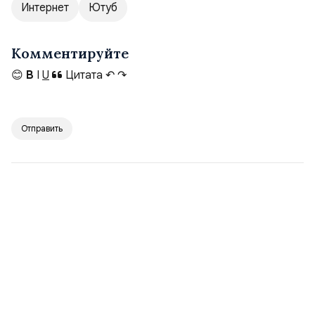
Интернет
Ютуб
Комментируйте
😊
B
I
U
Цитата
↶
↷
Отправить