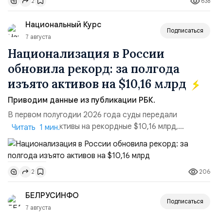
638
2
турбулентность: перебои в работе интернета,
блокировки сайтов, необходимость осваивать VPN и
Национальный Курс
российские платформы.Что из этого бье...
Подписаться
7 августа
Национализация в России
обновила рекорд: за полгода
изъято активов на $10,16 млрд
Приводим данные из публикации РБК.
В первом полугодии 2026 года суды передали
государству активы на рекордные $10,16 млрд,
Читать 1 мин.
подсчитали аналитики AK&M. Это в 2,5 раза больше,
чем за аналогичный период 2025 года ($3,95 млрд).
Всего зафиксировано 15 национализационных
206
2
транзакций, которые обеспечили 42,2% денежного
объёма всего российского рынка слияний и
БЕЛРУСИНФО
поглощений. Крупнейшей ...
Подписаться
7 августа