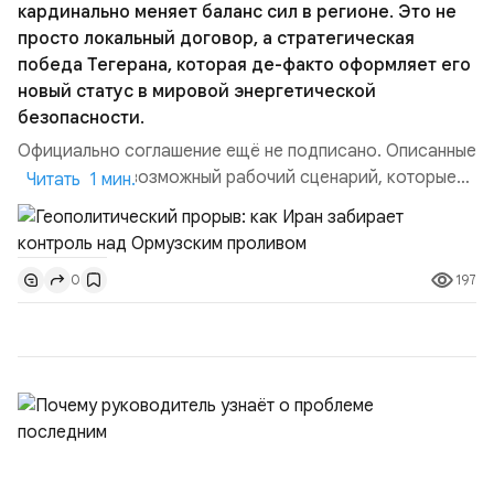
кардинально меняет баланс сил в регионе. Это не
просто локальный договор, а стратегическая
победа Тегерана, которая де-факто оформляет его
новый статус в мировой энергетической
безопасности.
Официально соглашение ещё не подписано. Описанные
пункты — это возможный рабочий сценарий, которые
Читать 1 мин.
скорее всего будут реализованы.Разбираем ключевые
тезисы и последствия этого соглашения:. 1. Новые
доли контроля (75 на 25). Было: Ранее Иран и Оман
197
0
контролировали пролив на паритетных началах —
50/50. Стало: Новое соглашение закрепляет за
Ираном...