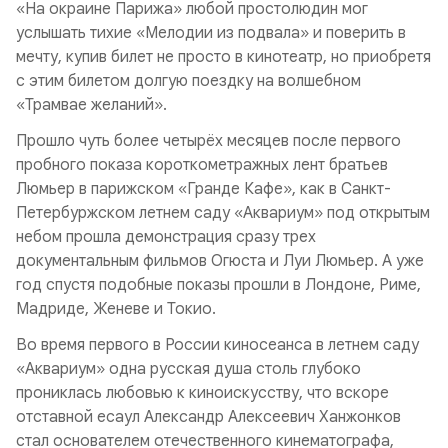
«На окраине Парижа» любой простолюдин мог
услышать тихие «Мелодии из подвала» и поверить в
мечту, купив билет не просто в кинотеатр, но приобретя
с этим билетом долгую поездку на волшебном
«Трамвае желаний».
Прошло чуть более четырёх месяцев после первого
пробного показа короткометражных лент братьев
Люмьер в парижском «Гранде Кафе», как в Санкт-
Петербуржском летнем саду «Аквариум» под открытым
небом прошла демонстрация сразу трех
документальным фильмов Огюста и Луи Люмьер. А уже
год спустя подобные показы прошли в Лондоне, Риме,
Мадриде, Женеве и Токио.
Во время первого в России киносеанса в летнем саду
«Аквариум» одна русская душа столь глубоко
прониклась любовью к киноискусству, что вскоре
отставной есаул Александр Алексеевич Ханжонков
стал основателем отечественного кинематографа,