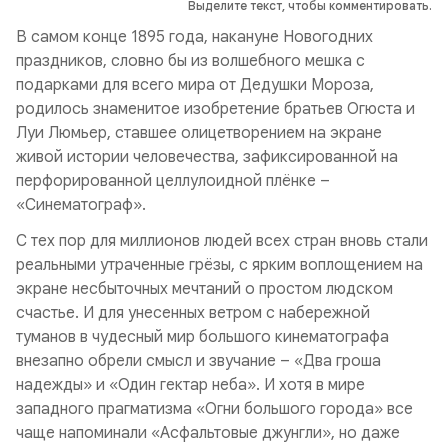
Выделите текст, чтобы комментировать.
В самом конце 1895 года, накануне Новогодних
праздников, словно бы из волшебного мешка с
подарками для всего мира от Дедушки Мороза,
родилось знаменитое изобретение братьев Огюста и
Луи Люмьер, ставшее олицетворением на экране
живой истории человечества, зафиксированной на
перфорированной целлулоидной плёнке –
«Синематограф».
С тех пор для миллионов людей всех стран вновь стали
реальными утраченные грёзы, с ярким воплощением на
экране несбыточных мечтаний о простом людском
счастье. И для унесенных ветром с набережной
туманов в чудесный мир большого кинематографа
внезапно обрели смысл и звучание – «Два гроша
надежды» и «Один гектар неба». И хотя в мире
западного прагматизма «Огни большого города» все
чаще напоминали «Асфальтовые джунгли», но даже