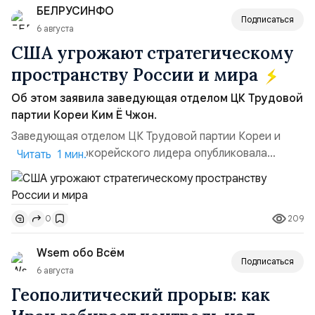
БЕЛРУСИНФО
ключом к позитивному пов...
Подписаться
6 августа
США угрожают стратегическому
пространству России и мира
Об этом заявила заведующая отделом ЦК Трудовой
партии Кореи Ким Ё Чжон.
Заведующая отделом ЦК Трудовой партии Кореи и
сестра северокорейского лидера опубликовала
Читать 1 мин.
заявление для прессы в ответ на проведение Токио
совместных с флотом США запусков крылатых ракет
Томагавк.«Япония отбросила обманчивую видимость
209
0
„исключительно оборонительной страны“ и выносит
вопрос о собственном ядерном вооружении на
Wsem обо Всём
всеобщее обозрение, одновреме...
Подписаться
6 августа
Геополитический прорыв: как