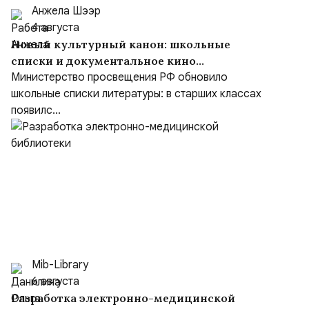
Анжела Шээр
4 августа
Новый культурный канон: школьные
списки и документальное кино
формируют образ героя
Министерство просвещения РФ обновило
школьные списки литературы: в старших классах
появилс...
Mib-Library
6 августа
Разработка электронно-медицинской