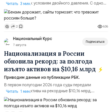
адаптируется к условиям двойного давления. С одной
Читать 3 мин.
стороны, происходит рост цен на товары первой
необходимости, инфляция и локальные сбои в
поставках бензина. А с другой – технологическая
636
2
турбулентность: перебои в работе интернета,
блокировки сайтов, необходимость осваивать VPN и
Национальный Курс
российские платформы.Что из этого бье...
Подписаться
7 августа
Национализация в России
обновила рекорд: за полгода
изъято активов на $10,16 млрд
Приводим данные из публикации РБК.
В первом полугодии 2026 года суды передали
государству активы на рекордные $10,16 млрд,
Читать 1 мин.
подсчитали аналитики AK&M. Это в 2,5 раза больше,
чем за аналогичный период 2025 года ($3,95 млрд).
Всего зафиксировано 15 национализационных