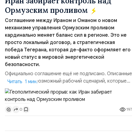
Иран забирает контроль над
Ормузским проливом
Соглашение между Ираном и Оманом о новом
механизме управления Ормузским проливом
кардинально меняет баланс сил в регионе. Это не
просто локальный договор, а стратегическая
победа Тегерана, которая де-факто оформляет его
новый статус в мировой энергетической
безопасности.
Официально соглашение ещё не подписано. Описанные
пункты — это возможный рабочий сценарий, которые
Читать 1 мин.
скорее всего будут реализованы.Разбираем ключевые
тезисы и последствия этого соглашения:. 1. Новые
доли контроля (75 на 25). Было: Ранее Иран и Оман
197
0
контролировали пролив на паритетных началах —
50/50. Стало: Новое соглашение закрепляет за
Ираном...