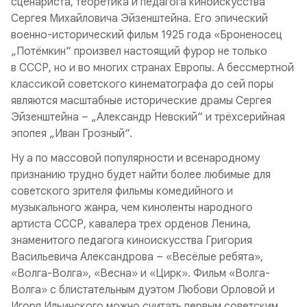
сценариста, теоретика и педагога киноискусства
Сергея Михайловича Эйзенштейна. Его эпический
военно-исторический фильм 1925 года «Броненосец
„Потёмкин“ произвел настоящий фурор не только
в СССР, но и во многих странах Европы. А бессмертной
классикой советского кинематографа до сей поры
являются масштабные исторические драмы Сергея
Эйзенштейна – „Александр Невский“ и трёхсерийная
эпопея „Иван Грозный“.
Ну а по массовой популярности и всенародному
признанию трудно будет найти более любимые для
советского зрителя фильмы комедийного и
музыкального жанра, чем киноленты народного
артиста СССР, кавалера трех орденов Ленина,
знаменитого педагога киноискусства Григория
Васильевича Александрова – «Весёлые ребята»,
«Волга-Волга», «Весна» и «Цирк». Фильм «Волга-
Волга» с блистательным дуэтом Любови Орловой и
Игоря Ильинского можно считать первым советским