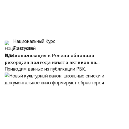
Национальный Курс
7 августа
Национализация в России обновила
рекорд: за полгода изъято активов на
$10,16 млрд
Приводим данные из публикации РБК.