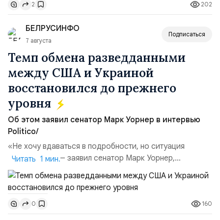
202
2
транзакций, которые обеспечили 42,2% денежного
объёма всего российского рынка слияний и
БЕЛРУСИНФО
поглощений. Крупнейшей ...
Подписаться
7 августа
Темп обмена разведданными
между США и Украиной
восстановился до прежнего
уровня
Об этом заявил сенатор Марк Уорнер в интервью
Politico/
«Не хочу вдаваться в подробности, но ситуация
улучшилась», — заявил сенатор Марк Уорнер,
Читать 1 мин.
высокопоставленный член комитета по разведке,
добавив, что использование Украиной беспилотников и
ракет большой дальности позволило ей наносить
160
0
удары вглубь российской территории и укрепило её
позиции.Сотрудничество со стороны США стало