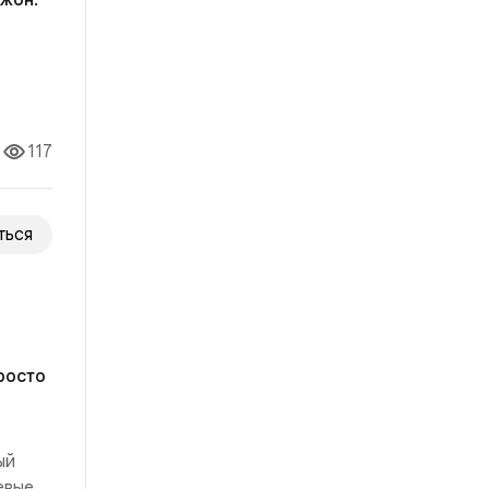
жон.
ила
опрос
117
ться
росто
ый
евые