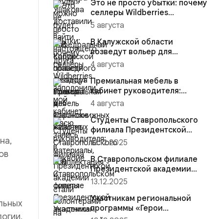
Это не просто убытки: почему
селлеры Wildberries
заполонили мой кабинет и
5 августа
вс...
В Калужской области
возведут вольер для
краснокнижных животных
4 августа
Премиальная мебель в
кабинет руководителя:
материалы, комплектация и
4 августа
советы
Студенты Ставропольского
е
филиала Президентской
академии стали волонтёрами
на,
13.12.2025
на...
ов
В Ставропольском филиале
Президентской академии
участники региональной
13.12.2025
прогр...
Участникам региональной
льных
программы «Герои
огии,
Ставрополья» вручена