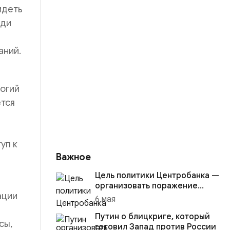
идеть
юди
аний.
логий
ется
уп к
Важное
Цель политики Центробанка —
организовать поражение
ации
России в вооружённом
6 мая
конфликте с США
Путин о блицкриге, который
сы,
готовил Запад против России