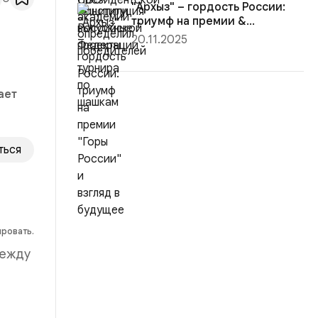
"Архыз" – гордость России:
триумф на премии &...
20.11.2025
ает
ться
ировать.
между