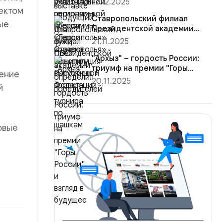
12.12.2025
Конституция Ро...
пектом
Ставропольский филиал
ые
Президентской академии
определил победителей
21.11.2025
турнира ...
"Архыз" – гордость России:
триумф на премии "Горы
ление
России"...
20.11.2025
й
овые