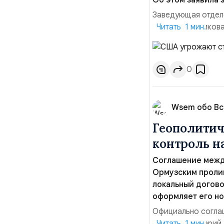
Об этом заявила 
Заведующая отдел
лидера опубликова
Читать 1 мин.
совместных с флот
обманчивую видимо
о собственном яде
0
Wsem обо В
Геополитич
контроль 
Соглашение межд
Ормузским пролив
локальный догово
оформляет его но
Официально соглаш
рабочий сценарий,
Читать 1 мин.