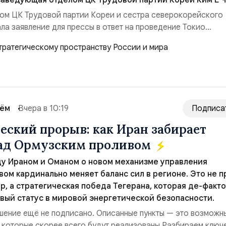
заведующая отделом ЦК Трудовой партии Кореи Ким Ё Ч
ом ЦК Трудовой партии Кореи и сестра северокорейского
ла заявление для прессы в ответ на проведение Токио
ом США запусков крылатых ракет Томагавк.«Япония отброс
сть „исключительно оборонительной страны“ и выносит в
рном вооружении на всеобщее обозрение, одновреме...
сём
Вчера в 10:19
Подписа
еский прорыв: как Иран забирает
над Ормузским проливом
у Ираном и Оманом о новом механизме управления
ом кардинально меняет баланс сил в регионе. Это не п
р, а стратегическая победа Тегерана, которая де-факто
вый статус в мировой энергетической безопасности.
ение ещё не подписано. Описанные пункты — это возможн
 которые скорее всего будут реализованы.Разбираем ключ