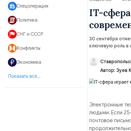
Спецоперация
IT-сфера
Политика
совреме
СНГ и СССР
30 сентября отме
ключевую роль в
Конфликты
Ставропольс
Экономика
Автор:
Зуев 
Показать все...
Электронные те
людьми. Если 2
почтовое письмо
продолжительно