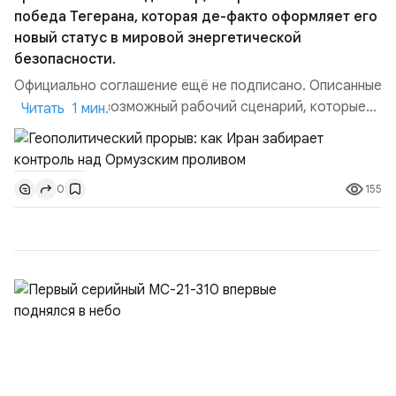
победа Тегерана, которая де-факто оформляет его
новый статус в мировой энергетической
безопасности.
Официально соглашение ещё не подписано. Описанные
пункты — это возможный рабочий сценарий, которые
Читать 1 мин.
скорее всего будут реализованы.Разбираем ключевые
тезисы и последствия этого соглашения:. 1. Новые
доли контроля (75 на 25). Было: Ранее Иран и Оман
155
0
контролировали пролив на паритетных началах —
50/50. Стало: Новое соглашение закрепляет за
Ираном...