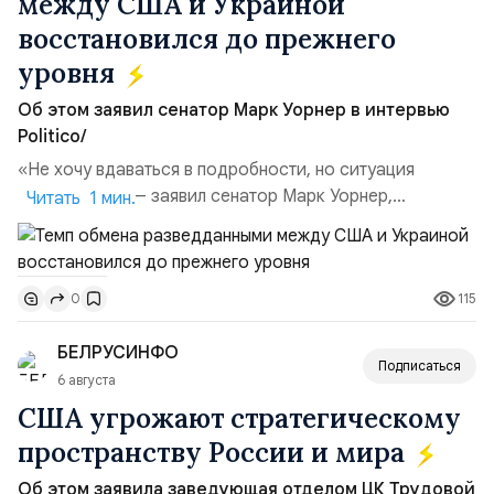
между США и Украиной
восстановился до прежнего
уровня
Об этом заявил сенатор Марк Уорнер в интервью
Politico/
«Не хочу вдаваться в подробности, но ситуация
улучшилась», — заявил сенатор Марк Уорнер,
Читать 1 мин.
высокопоставленный член комитета по разведке,
добавив, что использование Украиной беспилотников и
ракет большой дальности позволило ей наносить
115
0
удары вглубь российской территории и укрепило её
позиции.Сотрудничество со стороны США стало
БЕЛРУСИНФО
ключом к позитивному пов...
Подписаться
6 августа
США угрожают стратегическому
пространству России и мира
Об этом заявила заведующая отделом ЦК Трудовой