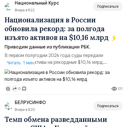
Национальный Курс
российские платформы.Что из этого бье...
Подписаться
Вчера в 8:22
Национализация в России
обновила рекорд: за полгода
изъято активов на $10,16 млрд
Приводим данные из публикации РБК.
В первом полугодии 2026 года суды передали
государству активы на рекордные $10,16 млрд,
Читать 1 мин.
подсчитали аналитики AK&M. Это в 2,5 раза больше,
чем за аналогичный период 2025 года ($3,95 млрд).
Всего зафиксировано 15 национализационных
121
0
транзакций, которые обеспечили 42,2% денежного
объёма всего российского рынка слияний и
БЕЛРУСИНФО
поглощений. Крупнейшей ...
Подписаться
Вчера в 8:20
Темп обмена разведданными