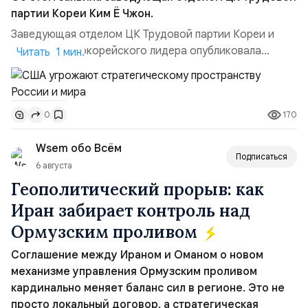
партии Кореи Ким Ё Чжон.
Заведующая отделом ЦК Трудовой партии Кореи и
сестра северокорейского лидера опубликовала
Читать 1 мин.
заявление для прессы в ответ на проведение Токио
совместных с флотом США запусков крылатых ракет
Томагавк.«Япония отбросила обманчивую видимость
170
0
„исключительно оборонительной страны“ и выносит
вопрос о собственном ядерном вооружении на
Wsem обо Всём
всеобщее обозрение, одновреме...
Подписаться
6 августа
Геополитический прорыв: как
Иран забирает контроль над
Ормузским проливом
Соглашение между Ираном и Оманом о новом
механизме управления Ормузским проливом
кардинально меняет баланс сил в регионе. Это не
просто локальный договор, а стратегическая