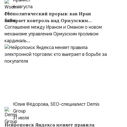
Иранист
6 августа
Геополитический прорыв: как Иран
забирает контроль над Ормузским
проливом
Соглашение между Ираном и Оманом о новом
механизме управления Ормузским проливом
кардиналь...
Юлия Фёдорова, SEO-специалист Demis
Group
31 июля
Нейропоиск Яндекса меняет правила