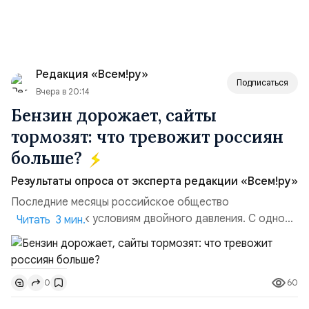
Редакция «Всем!ру»
Подписаться
Вчера в 20:14
Бензин дорожает, сайты
тормозят: что тревожит россиян
больше?
Результаты опроса от эксперта редакции «Всем!ру»
Последние месяцы российское общество
адаптируется к условиям двойного давления. С одной
Читать 3 мин.
стороны, происходит рост цен на товары первой
необходимости, инфляция и локальные сбои в
поставках бензина. А с другой – технологическая
60
0
турбулентность: перебои в работе интернета,
блокировки сайтов, необходимость осваивать VPN и