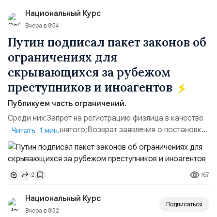
использовавшиеся для хранения военного
Национальный Курс
имущества ВСУ; Сортировочны...
Вчера в 8:54
Путин подписал пакет законов об
ограничениях для
скрывающихся за рубежом
преступников и иноагентов
Публикуем часть ограничений.
Среди них:Запрет на регистрацию физлица в качестве
ИП или самозанятого;Возврат заявления о постановке
Читать 1 мин.
недвижимости на кадастровый учет;Ограничение
водительских прав;Запрет регистрации транспортных
средств и на заключение сделок по
167
2
доверенности;Отказ в заключении кредитного
договора, предоставлении государственных и
Национальный Курс
муниципальных услуг онл...
Подписаться
Вчера в 8:52