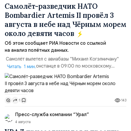
Самолёт-разведчик НАТО
Bombardier Artemis II провёл 3
августа в небе над Чёрным морем
около девяти часов
Об этом сообщает РИА Новости со ссылкой
на анализ полётных данных.
Самолёт вылетел с авиабазы "Михаил Когэлничану"
в румынской Констанце в 09:00 по московскому
Читать 1 мин.
времени и направился по прямой к турецко-грузинской
границе. На базу самолёт вернулся после 18 часов,
совершив три облёта примерно по одной
траектории.Не исключено, что Artemis II участвовал в
143
1
наведени...
Пресс-служба компании “Урал”
4 августа