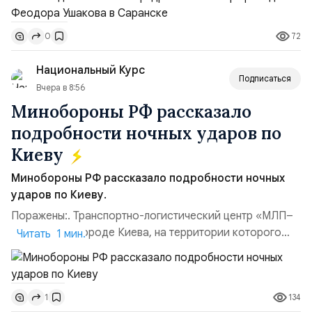
Владимир Прокофьевич Валуев, командующий
Балтийским флотом ВМФ России (2001–2006
72
0
гг.);Адмирал Владимир Петрович Комоедов,
командующий Черноморским флотом ВМФ России
Национальный Курс
(1998–2002 г...
Подписаться
Вчера в 8:56
Минобороны РФ рассказало
подробности ночных ударов по
Киеву
Минобороны РФ рассказало подробности ночных
ударов по Киеву.
Поражены:. Транспортно-логистический центр «МЛП–
Чайка» в пригороде Киева, на территории которого
Читать 1 мин.
осуществлялось хранение, сборка а также запуск с
прилегающего полевого аэродром «Чайка»
дальнобойных БПЛА ВСУ; Складские помещения
134
1
«Транс-Логистик» в Оболонском районе г. Киев,