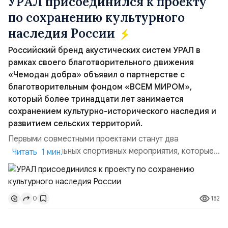
УРАЛ присоединился к проекту
по сохранению культурного
наследия России
Российский бренд акустических систем УРАЛ в
рамках своего благотворительного движения
«Чемодан добра» объявил о партнерстве с
благотворительным фондом «ВСЕМ МИРОМ»,
который более тринадцати лет занимается
сохранением культурно-исторического наследия и
развитием сельских территорий.
Первыми совместными проектами станут два
благотворительных спортивных мероприятия, которые
Читать 1 мин.
пройдут в августе в Ивановской области и объединят
жителей региона, волонтеров и участников со всей
страны. Для УРАЛ это продолжение философии
182
0
бренда, основанной на развитии российского
производства и продвижении русского звука.
Компания убеждена, что уважение к с...