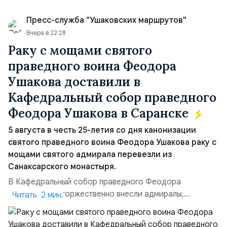
Пресс-служба "Ушаковских маршрутов"
Вчера в 22:28
Раку с мощами святого
праведного воина Феодора
Ушакова доставили в
Кафедральный собор праведного
Феодора Ушакова в Саранске
5 августа в честь 25-летия со дня канонизации
святого праведного воина Феодора Ушакова раку с
мощами святого адмирала перевезли из
Санаксарского монастыря.
В Кафедральный собор праведного Феодора
Ушакова раку торжественно внесли адмиралы,
Читать 2 мин.
участвовавшие в канонизации святого праведного
воина Феодора Ушакова 25 лет назад:Адмирал