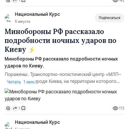
142
1
гг.);Адмирал Владимир Петрович Комоедов,
командующий Черноморским флотом ВМФ России
Национальный Курс
(1998–2002 г...
Подписаться
5 августа
Минобороны РФ рассказало
подробности ночных ударов по
Киеву
Минобороны РФ рассказало подробности ночных
ударов по Киеву.
Поражены:. Транспортно-логистический центр «МЛП–
Чайка» в пригороде Киева, на территории которого
Читать 1 мин.
осуществлялось хранение, сборка а также запуск с
прилегающего полевого аэродром «Чайка»
дальнобойных БПЛА ВСУ; Складские помещения
172
1
«Транс-Логистик» в Оболонском районе г. Киев,
использовавшиеся для хранения военного
Национальный Курс
имущества ВСУ; Сортировочны...