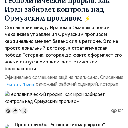
Геополитический прорыв: как
Иран забирает контроль над
Ормузским проливом
Соглашение между Ираном и Оманом о новом
механизме управления Ормузским проливом
кардинально меняет баланс сил в регионе. Это не
просто локальный договор, а стратегическая
победа Тегерана, которая де-факто оформляет его
новый статус в мировой энергетической
безопасности.
Официально соглашение ещё не подписано. Описанные
пункты — это возможный рабочий сценарий, которые
Читать 1 мин.
скорее всего будут реализованы.Разбираем ключевые
тезисы и последствия этого соглашения:. 1. Новые
доли контроля (75 на 25). Было: Ранее Иран и Оман
109
0
контролировали пролив на паритетных началах —
50/50. Стало: Новое соглашение закрепляет за
Пресс-служба "Ушаковских маршрутов"
Ираном...