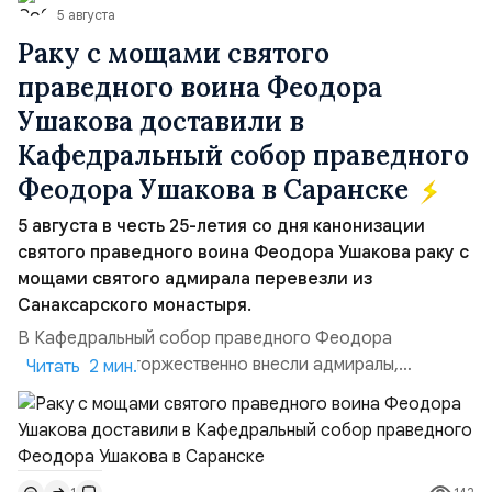
5 августа
Раку с мощами святого
праведного воина Феодора
Ушакова доставили в
Кафедральный собор праведного
Феодора Ушакова в Саранске
5 августа в честь 25-летия со дня канонизации
святого праведного воина Феодора Ушакова раку с
мощами святого адмирала перевезли из
Санаксарского монастыря.
В Кафедральный собор праведного Феодора
Ушакова раку торжественно внесли адмиралы,
Читать 2 мин.
участвовавшие в канонизации святого праведного
воина Феодора Ушакова 25 лет назад:Адмирал
Владимир Прокофьевич Валуев, командующий
Балтийским флотом ВМФ России (2001–2006