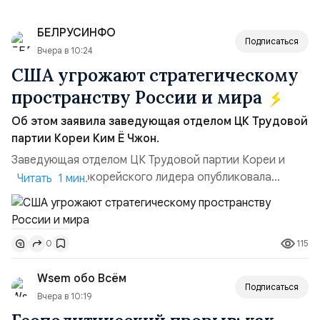
БЕЛРУСИНФО
Подписаться
Вчера в 10:24
США угрожают стратегическому
пространству России и мира
Об этом заявила заведующая отделом ЦК Трудовой
партии Кореи Ким Ё Чжон.
Заведующая отделом ЦК Трудовой партии Кореи и
сестра северокорейского лидера опубликовала
Читать 1 мин.
заявление для прессы в ответ на проведение Токио
совместных с флотом США запусков крылатых ракет
Томагавк.«Япония отбросила обманчивую видимость
115
0
„исключительно оборонительной страны“ и выносит
вопрос о собственном ядерном вооружении на
Wsem обо Всём
всеобщее обозрение, одновреме...
Подписаться
Вчера в 10:19