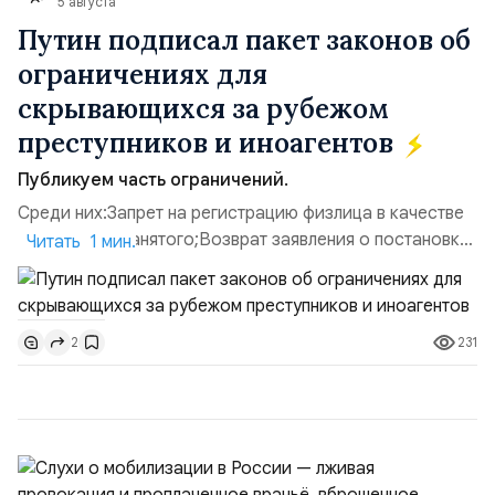
5 августа
Путин подписал пакет законов об
ограничениях для
скрывающихся за рубежом
преступников и иноагентов
Публикуем часть ограничений.
Среди них:Запрет на регистрацию физлица в качестве
ИП или самозанятого;Возврат заявления о постановке
Читать 1 мин.
недвижимости на кадастровый учет;Ограничение
водительских прав;Запрет регистрации транспортных
средств и на заключение сделок по
231
2
доверенности;Отказ в заключении кредитного
договора, предоставлении государственных и
муниципальных услуг онл...