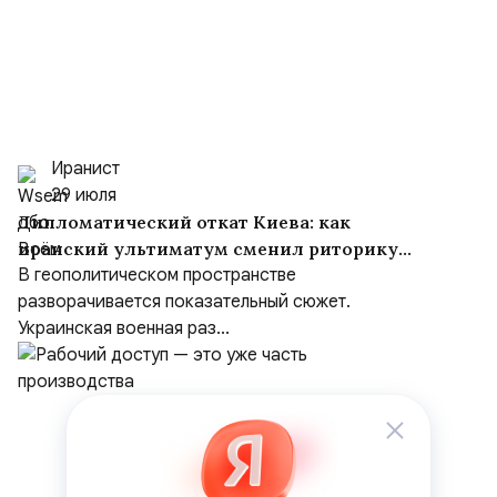
Иранист
29 июля
Дипломатический откат Киева: как
иранский ультиматум сменил риторику
Зеленского
В геополитическом пространстве
разворачивается показательный сюжет.
Украинская военная раз...