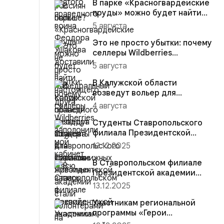
В парке «Красногвардейские
пруды» можно будет найти
настоящего друга
5 августа
Это не просто убытки: почему
селлеры Wildberries
заполонили мой кабинет и
5 августа
вс...
В Калужской области
возведут вольер для
краснокнижных животных
4 августа
Студенты Ставропольского
филиала Президентской
академии стали волонтёрами
13.12.2025
на...
В Ставропольском филиале
Президентской академии
участники региональной
13.12.2025
прогр...
Участникам региональной
программы «Герои
Ставрополья» вручена