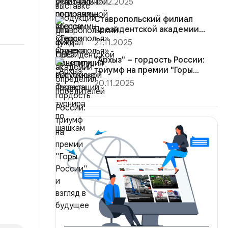
12.12.2025
Конституция Ро...
Ставропольский филиал
Президентской академии
определил победителей
21.11.2025
турнира ...
"Архыз" – гордость России:
триумф на премии "Горы
России"...
20.11.2025