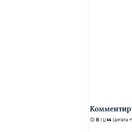
Комментир
😊
B
I
U
Цитата