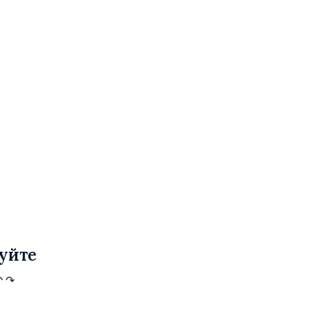
уйте
↶
↷