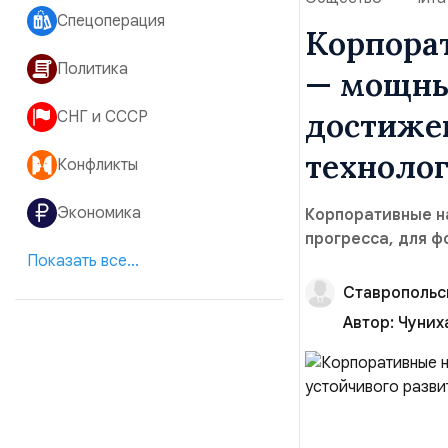
Спецоперация
Корпора
Политика
— мощны
достижен
СНГ и СССР
технолог
Конфликты
Экономика
Корпоративные н
прогресса, для 
Показать все...
Ставропольс
Автор:
Чуних