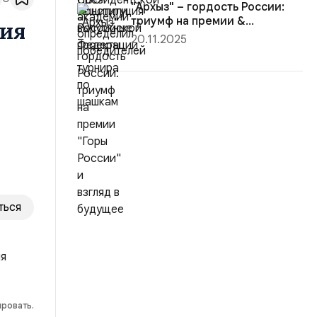
"Архыз" – гордость России:
триумф на премии &...
ия
20.11.2025
ться
ировать.