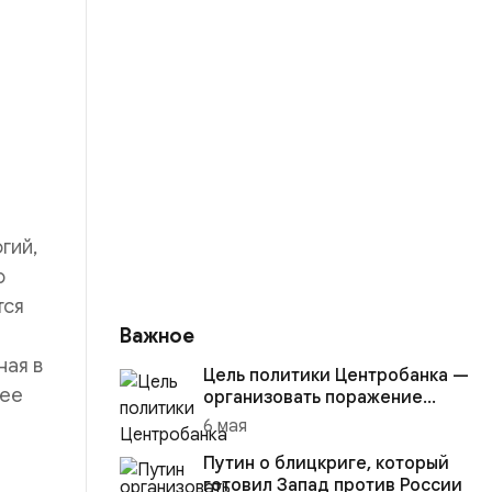
гий,
ю
тся
Важное
ная в
Цель политики Центробанка —
лее
организовать поражение
России в вооружённом
6 мая
конфликте с США
Путин о блицкриге, который
готовил Запад против России