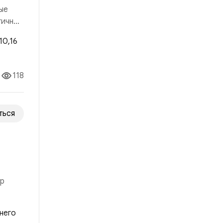
ые
гичный
 рынка
118
ться
ор
о ей