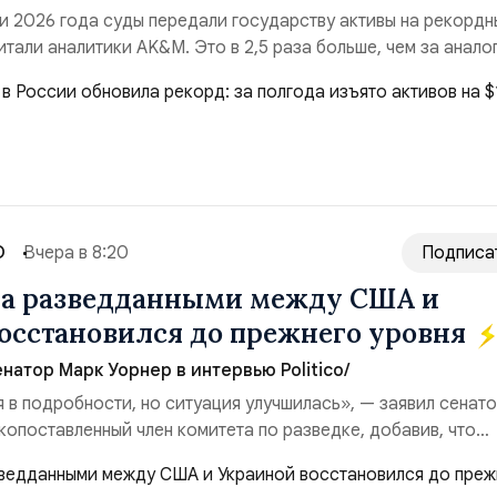
и 2026 года суды передали государству активы на рекордн
итали аналитики AK&M. Это в 2,5 раза больше, чем за анало
($3,95 млрд). Всего зафиксировано 15 национализационных
ые обеспечили 42,2% денежного объёма всего российского
ий. Крупнейшей ...
О
Вчера в 8:20
Подписа
на разведданными между США и
осстановился до прежнего уровня
натор Марк Уорнер в интервью Politico/
я в подробности, но ситуация улучшилась», — заявил сенат
копоставленный член комитета по разведке, добавив, что
аиной беспилотников и ракет большой дальности позволил
лубь российской территории и укрепило её