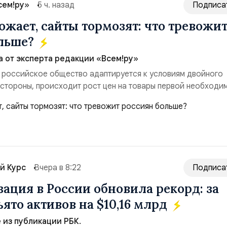
сем!ру»
5 ч. назад
Подписа
ожает, сайты тормозят: что тревожи
ольше?
а от эксперта редакции «Всем!ру»
 российское общество адаптируется к условиям двойного
 стороны, происходит рост цен на товары первой необходи
ые сбои в поставках бензина. А с другой – технологическа
еребои в работе интернета, блокировки сайтов, необходимо
ссийские платформы.Что из этого бье...
й Курс
Вчера в 8:22
Подписа
ация в России обновила рекорд: за
ято активов на $10,16 млрд
из публикации РБК.