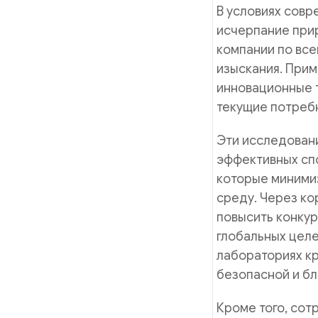
В условиях совр
исчерпание при
компании по все
изыскания. Прим
инновационные 
текущие потреб
Эти исследовани
эффективных спо
которые миними
среду. Через к
повысить конкур
глобальных целе
лабораториях кр
безопасной и бл
Кроме того, сот