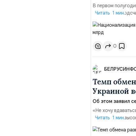
В первом полугоди
$10,16 млрд, подсч
Читать 1 мин.
период 2025 года 
транзакций, котор
слияний и поглощен
0
БЕЛРУСИНФ
Темп обме
Украиной в
Об этом заявил се
«Не хочу вдаватьс
Марк Уорнер, высо
Читать 1 мин.
использование Укр
наносить удары вг