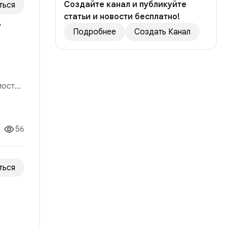
Создайте канал и публикуйте
ться
статьи и новости бесплатно!
т
Подробнее
Создать Канал
мости,
я
сть
56
ться