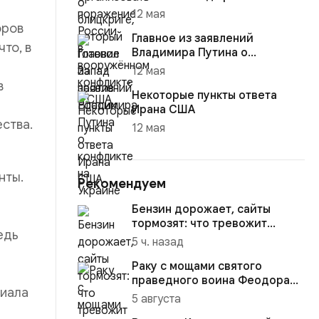
12 мая
оров
Главное из заявлений
то, в
Владимира Путина о
конфликте на Украине
12 мая
в
Некоторые пункты ответа
Ирана США
ества.
12 мая
нты.
Рекомендуем
Бензин дорожает, сайты
тормозят: что тревожит
едь
россиян больше?
5 ч. назад
Раку с мощами святого
праведного воина Феодора
лиала
Ушакова доставили в
5 августа
Кафедраль...