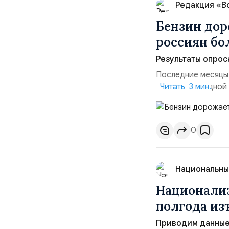
Редакция «В
Бензин дор
россиян б
Результаты опрос
Последние месяцы
давления. С одной
Читать 3 мин.
инфляция и локальн
турбулентность: п
осваивать VPN и ро
0
Национальны
Национализ
полгода изъ
Приводим данные 