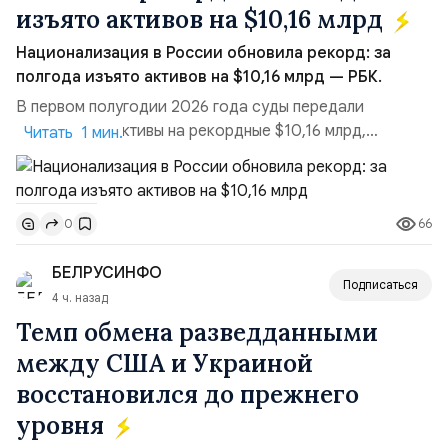
изъято активов на $10,16 млрд
Национализация в России обновила рекорд: за
полгода изъято активов на $10,16 млрд — РБК.
В первом полугодии 2026 года суды передали
государству активы на рекордные $10,16 млрд,
Читать 1 мин.
подсчитали аналитики AK&M. Это в 2,5 раза больше,
чем за аналогичный период 2025 года ($3,95 млрд).
Всего зафиксировано 15 национализационных
66
0
транзакций, которые обеспечили 42,2% денежного
объёма всего российского рынка слияний и
БЕЛРУСИНФО
поглощений. Крупнейшей ...
Подписаться
4 ч. назад
Темп обмена разведданными
между США и Украиной
восстановился до прежнего
уровня