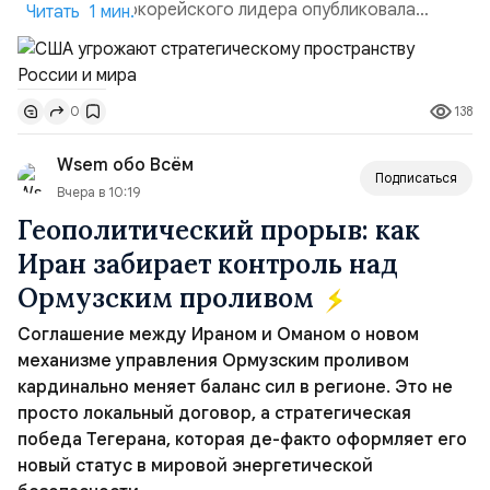
сестра северокорейского лидера опубликовала
Читать 1 мин.
заявление для прессы в ответ на проведение Токио
совместных с флотом США запусков крылатых ракет
Томагавк.«Япония отбросила обманчивую видимость
138
0
„исключительно оборонительной страны“ и выносит
вопрос о собственном ядерном вооружении на
Wsem обо Всём
всеобщее обозрение, одновреме...
Подписаться
Вчера в 10:19
Геополитический прорыв: как
Иран забирает контроль над
Ормузским проливом
Соглашение между Ираном и Оманом о новом
механизме управления Ормузским проливом
кардинально меняет баланс сил в регионе. Это не
просто локальный договор, а стратегическая
победа Тегерана, которая де-факто оформляет его
новый статус в мировой энергетической