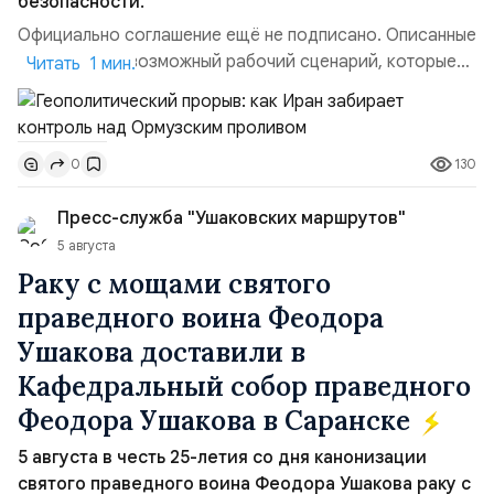
безопасности.
Официально соглашение ещё не подписано. Описанные
пункты — это возможный рабочий сценарий, которые
Читать 1 мин.
скорее всего будут реализованы.Разбираем ключевые
тезисы и последствия этого соглашения:. 1. Новые
доли контроля (75 на 25). Было: Ранее Иран и Оман
130
0
контролировали пролив на паритетных началах —
50/50. Стало: Новое соглашение закрепляет за
Пресс-служба "Ушаковских маршрутов"
Ираном...
5 августа
Раку с мощами святого
праведного воина Феодора
Ушакова доставили в
Кафедральный собор праведного
Феодора Ушакова в Саранске
5 августа в честь 25-летия со дня канонизации
святого праведного воина Феодора Ушакова раку с