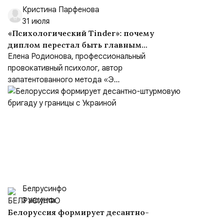
Кристина Парфенова
31 июля
«Психологический Tinder»: почему
диплом перестал быть главным
критерием при выборе психолога
Елена Родионова, профессиональный
провокативный психолог, автор
запатентованного метода «Э...
Белрусинфо
3 августа
Белоруссия формирует десантно-