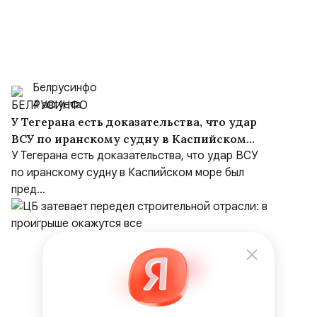
Белрусинфо
4 августа
У Тегерана есть доказательства, что удар
ВСУ по иранскому судну в Каспийском
море был преднамеренным, несмотря на
У Тегерана есть доказательства, что удар ВСУ
заверения Киева
по иранскому судну в Каспийском море был
пред...