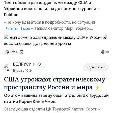
Темп обмена разведданными между США и
Украиной восстановился до прежнего уровня —
Politico.
«Не хочу вдаваться в подробности, но ситуация
улучшилась», — заявил сенатор Марк Уорнер,
Читать 1 мин.
высокопоставленный член комитета по разведке,
добавив, что использование Украиной беспилотников и
ракет большой дальности позволило ей наносить
61
0
удары вглубь российской территории и укрепило её
позиции.Сотрудничество со стороны США стало
БЕЛРУСИНФО
ключом к позитивному пов...
Подписаться
Вчера в 10:24
США угрожают стратегическому
пространству России и мира
Об этом заявила заведующая отделом ЦК Трудовой
партии Кореи Ким Ё Чжон.
Заведующая отделом ЦК Трудовой партии Кореи и