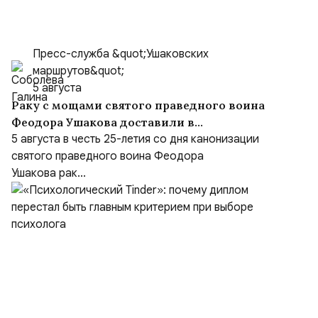
Пресс-служба &quot;Ушаковских
маршрутов&quot;
5 августа
Раку с мощами святого праведного воина
Феодора Ушакова доставили в
Кафедральный собор праведного Феодора
5 августа в честь 25-летия со дня канонизации
Ушакова в Саранске
святого праведного воина Феодора
Ушакова рак...