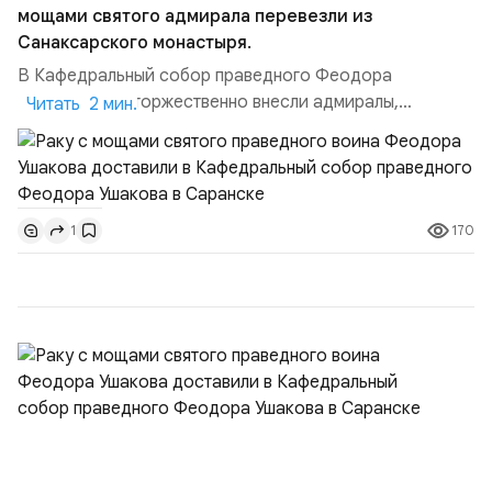
мощами святого адмирала перевезли из
Санаксарского монастыря.
В Кафедральный собор праведного Феодора
Ушакова раку торжественно внесли адмиралы,
Читать 2 мин.
участвовавшие в канонизации святого праведного
воина Феодора Ушакова 25 лет назад:Адмирал
Владимир Прокофьевич Валуев, командующий
Балтийским флотом ВМФ России (2001–2006
170
1
гг.);Адмирал Владимир Петрович Комоедов,
командующий Черноморским флотом ВМФ России
(1998–2002 г...