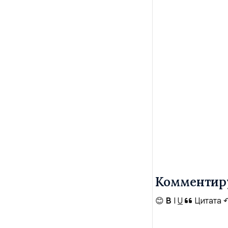
Комментир
😊
B
I
U
Цитата