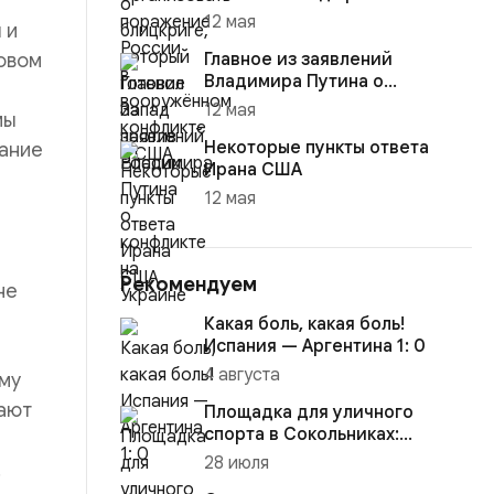
12 мая
 и
ровом
Главное из заявлений
Владимира Путина о
конфликте на Украине
12 мая
мы
Некоторые пункты ответа
лание
Ирана США
12 мая
Рекомендуем
не
Какая боль, какая боль!
Испания — Аргентина 1: 0
4 августа
му
вают
Площадка для уличного
спорта в Сокольниках:
анодированный алюминий как
28 июля
.
новый...