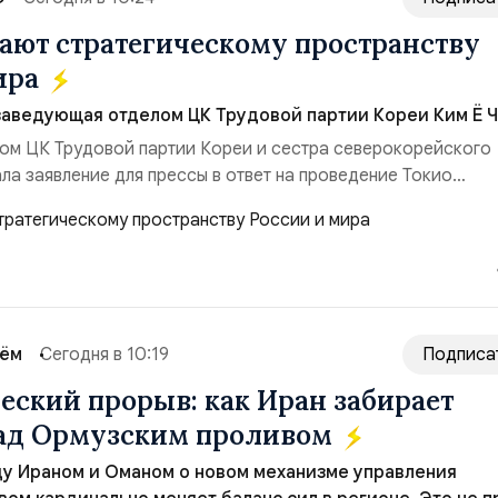
ют стратегическому пространству
ира
заведующая отделом ЦК Трудовой партии Кореи Ким Ё Ч
ом ЦК Трудовой партии Кореи и сестра северокорейского
ла заявление для прессы в ответ на проведение Токио
ом США запусков крылатых ракет Томагавк.«Япония отброс
сть „исключительно оборонительной страны“ и выносит в
рном вооружении на всеобщее обозрение, одновреме...
сём
Сегодня в 10:19
Подписа
еский прорыв: как Иран забирает
над Ормузским проливом
у Ираном и Оманом о новом механизме управления