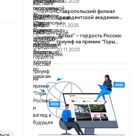
12.12.2025
Конституция Ро...
Ставропольский филиал
Президентской академии
определил победителей
21.11.2025
турнира ...
"Архыз" – гордость России:
триумф на премии "Горы
России"...
20.11.2025
ться