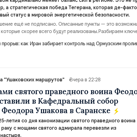
ом кардинально меняет баланс сил в регионе. Это не п
р, а стратегическая победа Тегерана, которая де-факто
вый статус в мировой энергетической безопасности.
ение ещё не подписано. Описанные пункты — это возможн
 которые скорее всего будут реализованы.Разбираем ключ
ия этого соглашения:. 1. Новые доли контроля (75 на 25). Б
 контролировали пролив на паритетных началах — 50/50. Ст
закрепляет за Ираном...
а "Ушаковских маршрутов"
Вчера в 22:28
ами святого праведного воина Феод
ставили в Кафедральный собор
 Феодора Ушакова в Саранске
 25-летия со дня канонизации святого праведного воина
раку с мощами святого адмирала перевезли из
настыря.