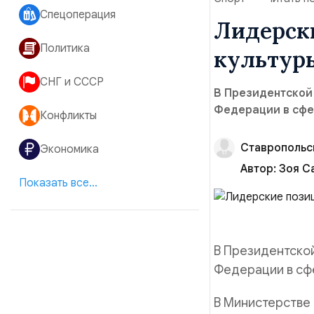
Спецоперация
Лидерск
Политика
культуры
СНГ и СССР
В Президентской
Федерации в сфе
Конфликты
Ставропольс
Экономика
Автор:
Зоя С
Показать все...
В Президентской
Федерации в сфе
В Министерстве 