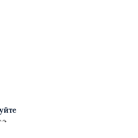
уйте
↶
↷