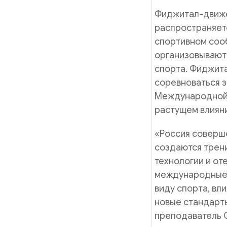
Фиджитал-движен
распространяетс
спортивном сооб
организовывают
спорта. Фиджита
соревноваться з
Международной 
растущем влияни
«Россия соверше
создаются трен
технологии и о
международные 
виду спорта, вл
новые стандарты
преподаватель 