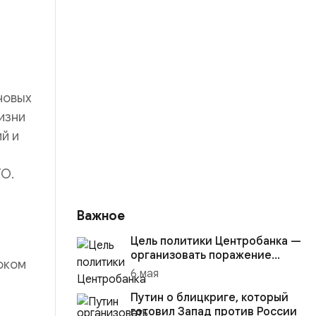
новых
изни
й и
ТО.
Важное
Цель политики Центробанка —
организовать поражение
соком
России в вооружённом
6 мая
конфликте с США
Путин о блицкриге, который
готовил Запад против России