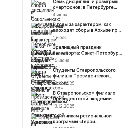
Семь дисциплин и розыгрыш
смартфонов: в Петербурге
открылся Фестиваль цифров...
4 июля
В горы за характером: как
проходят сборы в Архызе при
поддержке «Ультрадекор...
1 июля
Зрелищный праздник
автоспорта: Санкт-Петербург
впервые примет
15 июня
соревнования п...
Студенты Ставропольского
филиала Президентской
академии стали волонтёрами
13.12.2025
на...
В Ставропольском филиале
Президентской академии
участники региональной
13.12.2025
прогр...
Участникам региональной
программы «Герои
Ставрополья» вручена