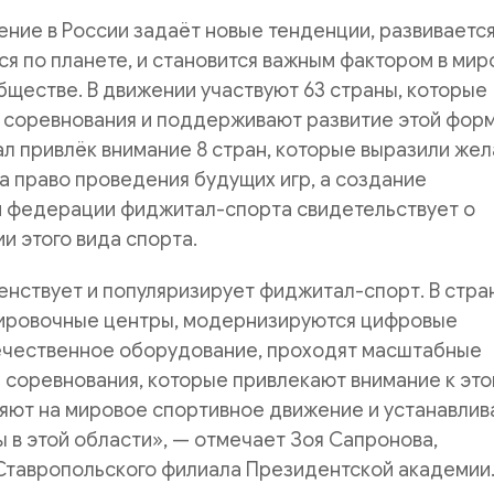
ие в России задаёт новые тенденции, развивается
я по планете, и становится важным фактором в ми
ществе. В движении участвуют 63 страны, которые
 соревнования и поддерживают развитие этой фор
л привлёк внимание 8 стран, которые выразили же
а право проведения будущих игр, а создание
федерации фиджитал-спорта свидетельствует о
и этого вида спорта.
нствует и популяризирует фиджитал-спорт. В стра
ировочные центры, модернизируются цифровые
течественное оборудование, проходят масштабные
соревнования, которые привлекают внимание к это
ияют на мировое спортивное движение и устанавли
 в этой области», — отмечает Зоя Сапронова,
Ставропольского филиала Президентской академии