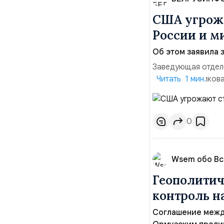
США угрожа
России и м
Об этом заявила 
Заведующая отдел
лидера опубликова
Читать 1 мин.
совместных с флот
обманчивую видимо
о собственном яде
0
Wsem обо В
Геополитич
контроль 
Соглашение межд