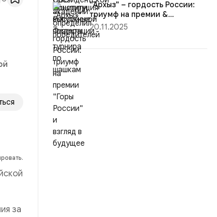
"Архыз" – гордость России:
триумф на премии &...
20.11.2025
ой
ться
ировать.
йской
ия за