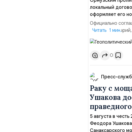
Ормузским пролив
локальный догово
оформляет его но
Официально соглаш
рабочий сценарий,
Читать 1 мин.
тезисы и последств
Ранее Иран и Оман
Новое соглашение 
0
Пресс-служб
Раку с мощ
Ушакова до
праведного
5 августа в честь
Феодора Ушакова 
Санаксарского мо