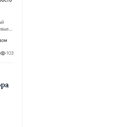
росто
ый
евые
ыло:
ало:
103
ора