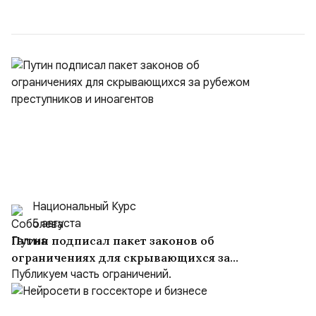
50/50. Стало: Новое соглашение закрепляет за
Ираном...
Национальный Курс
5 августа
Путин подписал пакет законов об
ограничениях для скрывающихся за
рубежом преступников и иноагентов
Публикуем часть ограничений.