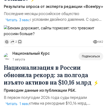
Результаты опроса от эксперта редакции «Всем!ру»
Последние месяцы российское общество
адаптируется к условиям двойного давления. С одной
Читать 3 мин.
стороны, происходит рост цен на товары первой
необходимости, инфляция и локальные сбои в
поставках бензина. А с другой – технологическая
642
2
турбулентность: перебои в работе интернета,
блокировки сайтов, необходимость осваивать VPN и
Национальный Курс
российские платформы.Что из этого бье...
Подписаться
7 августа
Национализация в России
обновила рекорд: за полгода
изъято активов на $10,16 млрд
Приводим данные из публикации РБК.
В первом полугодии 2026 года суды передали
государству активы на рекордные $10,16 млрд,
Читать 1 мин.