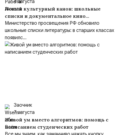
4 августа
Новый культурный канон: школьные
списки и документальное кино
формируют образ героя
Министерство просвещения РФ обновило
школьные списки литературы: в старших классах
появилс...
Заочник
7 августа
Живой ум вместо алгоритмов: помощь с
написанием студенческих работ
Все мы знаем, как заманчиво нажать кнопку