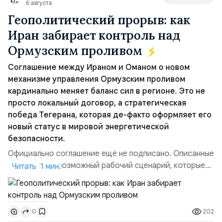
6 августа
Геополитический прорыв: как
Иран забирает контроль над
Ормузским проливом
Соглашение между Ираном и Оманом о новом
механизме управления Ормузским проливом
кардинально меняет баланс сил в регионе. Это не
просто локальный договор, а стратегическая
победа Тегерана, которая де-факто оформляет его
новый статус в мировой энергетической
безопасности.
Официально соглашение ещё не подписано. Описанные
пункты — это возможный рабочий сценарий, которые
Читать 1 мин.
скорее всего будут реализованы.Разбираем ключевые
тезисы и последствия этого соглашения:. 1. Новые
доли контроля (75 на 25). Было: Ранее Иран и Оман
202
0
контролировали пролив на паритетных началах —