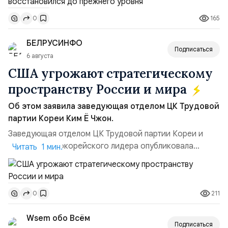
ракет большой дальности позволило ей наносить
165
0
удары вглубь российской территории и укрепило её
позиции.Сотрудничество со стороны США стало
БЕЛРУСИНФО
ключом к позитивному пов...
Подписаться
6 августа
США угрожают стратегическому
пространству России и мира
Об этом заявила заведующая отделом ЦК Трудовой
партии Кореи Ким Ё Чжон.
Заведующая отделом ЦК Трудовой партии Кореи и
сестра северокорейского лидера опубликовала
Читать 1 мин.
заявление для прессы в ответ на проведение Токио
совместных с флотом США запусков крылатых ракет
Томагавк.«Япония отбросила обманчивую видимость
211
0
„исключительно оборонительной страны“ и выносит
вопрос о собственном ядерном вооружении на
Wsem обо Всём
всеобщее обозрение, одновреме...
Подписаться