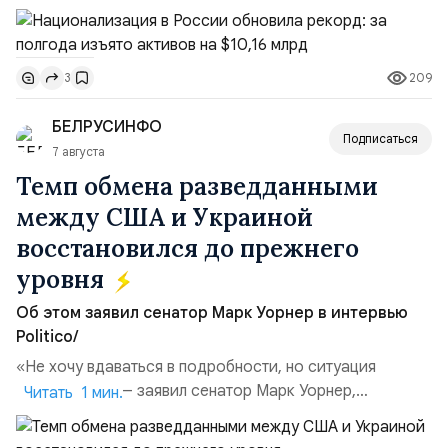
подсчитали аналитики AK&M. Это в 2,5 раза больше,
чем за аналогичный период 2025 года ($3,95 млрд).
Всего зафиксировано 15 национализационных
209
3
транзакций, которые обеспечили 42,2% денежного
объёма всего российского рынка слияний и
БЕЛРУСИНФО
поглощений. Крупнейшей ...
Подписаться
7 августа
Темп обмена разведданными
между США и Украиной
восстановился до прежнего
уровня
Об этом заявил сенатор Марк Уорнер в интервью
Politico/
«Не хочу вдаваться в подробности, но ситуация
улучшилась», — заявил сенатор Марк Уорнер,
Читать 1 мин.
высокопоставленный член комитета по разведке,
добавив, что использование Украиной беспилотников и