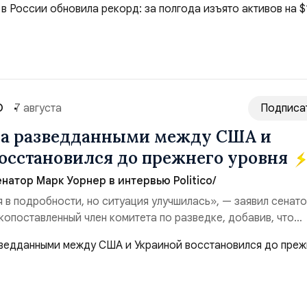
ые обеспечили 42,2% денежного объёма всего российского
ий. Крупнейшей ...
О
7 августа
Подписа
на разведданными между США и
осстановился до прежнего уровня
натор Марк Уорнер в интервью Politico/
я в подробности, но ситуация улучшилась», — заявил сенат
копоставленный член комитета по разведке, добавив, что
аиной беспилотников и ракет большой дальности позволил
лубь российской территории и укрепило её
ество со стороны США стало ключом к позитивному пов...