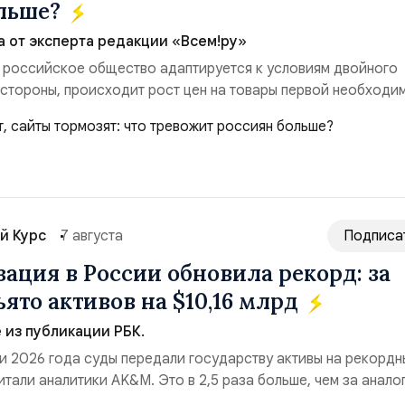
ольше?
а от эксперта редакции «Всем!ру»
 российское общество адаптируется к условиям двойного
 стороны, происходит рост цен на товары первой необходи
ые сбои в поставках бензина. А с другой – технологическа
еребои в работе интернета, блокировки сайтов, необходимо
ссийские платформы.Что из этого бье...
й Курс
7 августа
Подписа
ация в России обновила рекорд: за
ято активов на $10,16 млрд
из публикации РБК.
и 2026 года суды передали государству активы на рекордн
итали аналитики AK&M. Это в 2,5 раза больше, чем за анало
($3,95 млрд). Всего зафиксировано 15 национализационных