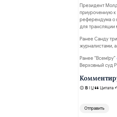
Президент Молд
приуроченную к
референдума о 
для трансляции 
Ранее Санду тр
журналистами, а
Ранее “Всем!ру”
Верховный суд Р
Комментир
😊
B
I
U
Цитата
Отправить