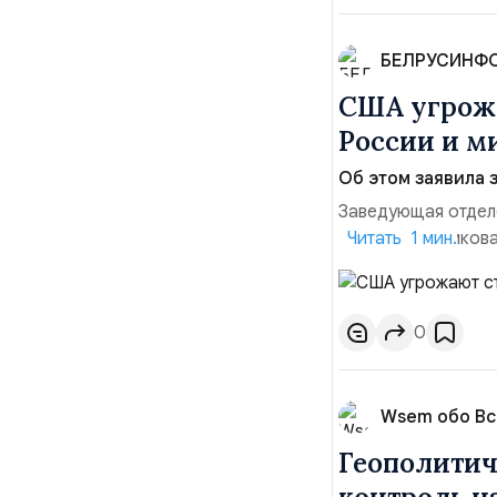
БЕЛРУСИНФ
США угрожа
России и м
Об этом заявила 
Заведующая отдел
лидера опубликова
Читать 1 мин.
совместных с флот
обманчивую видимо
о собственном яде
0
Wsem обо В
Геополитич