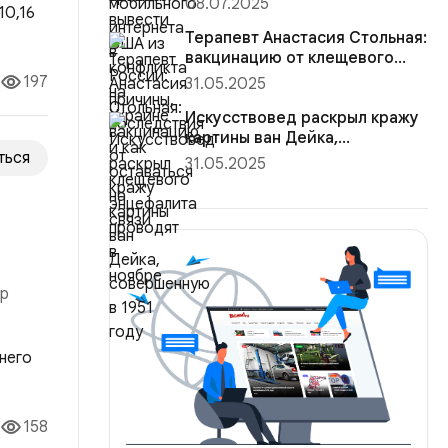
08.07.2025
 рынка
Терапевт Анастасия Стольная:
вакцинацию от клещевого
энцефалита проводят в н...
197
31.05.2025
Искусствовед раскрыл кражу
картины ван Дейка,
ться
совершенную в 1951 году
31.05.2025
ор
о ей
158