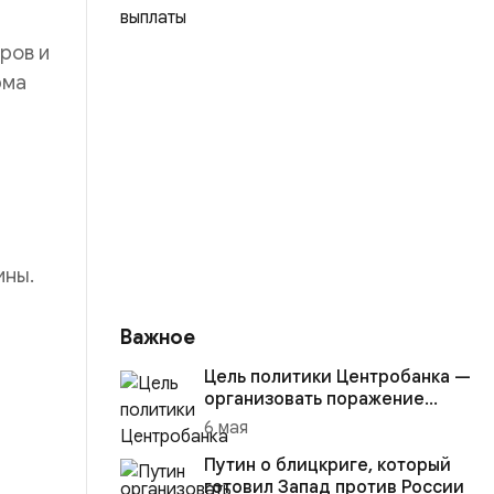
ров и
рма
ины.
Важное
Цель политики Центробанка —
организовать поражение
России в вооружённом
6 мая
конфликте с США
Путин о блицкриге, который
готовил Запад против России