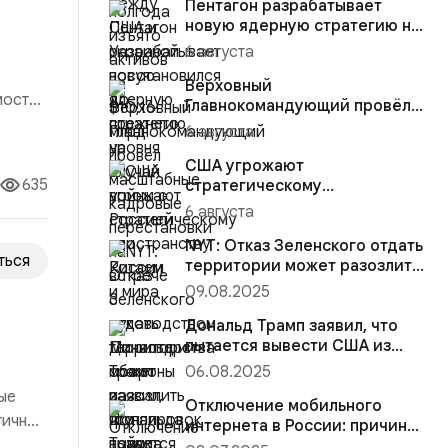
Пентагон разрабатывает
новую ядерную стратегию на
случай войны с Россией или...
6 августа
Верховный
мости,
Главнокомандующий провёл
я
масштабные кадровые
6 августа
перестановки на встре...
сть
США угрожают
635
стратегическому
пространству России и мира
6 августа
NYT: Отказ Зеленского отдать
ться
территории может разозлить
Дональда Трампа
09.08.2025
Дональд Трамп заявил, что
пытается вывести США из
конфликта на Украине
06.08.2025
ые
Отключение мобильного
гичный
интернета в России: причины,
последствия и как остават...