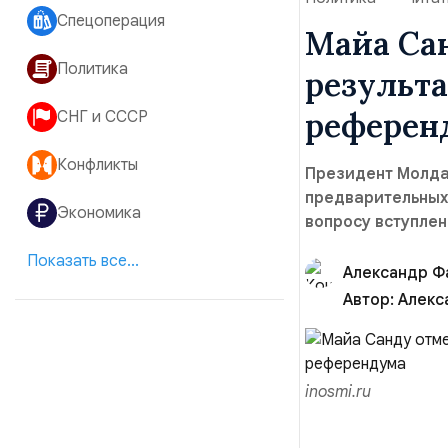
Спецоперация
Майа Са
Политика
результа
референ
СНГ и СССР
Конфликты
Президент Молда
предварительных
Экономика
вопросу вступлен
Показать все...
Александр Ф
Автор:
Алекс
inosmi.ru