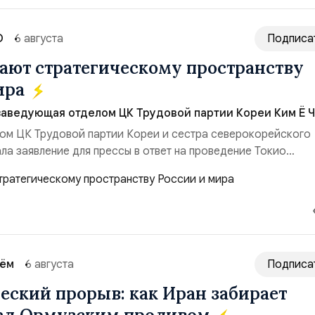
О
6 августа
Подписа
ют стратегическому пространству
ира
заведующая отделом ЦК Трудовой партии Кореи Ким Ё Ч
ом ЦК Трудовой партии Кореи и сестра северокорейского
ла заявление для прессы в ответ на проведение Токио
ом США запусков крылатых ракет Томагавк.«Япония отброс
сть „исключительно оборонительной страны“ и выносит в
рном вооружении на всеобщее обозрение, одновреме...
сём
6 августа
Подписа
еский прорыв: как Иран забирает