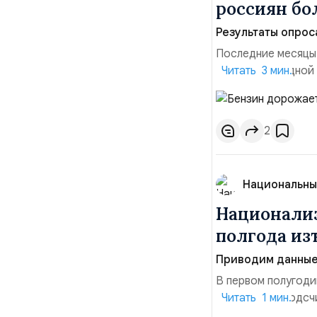
россиян б
Результаты опрос
Последние месяцы
давления. С одной
Читать 3 мин.
инфляция и локальн
турбулентность: п
осваивать VPN и ро
2
Национальны
Национализ
полгода изъ
Приводим данные 
В первом полугоди
$10,16 млрд, подсч
Читать 1 мин.
период 2025 года 