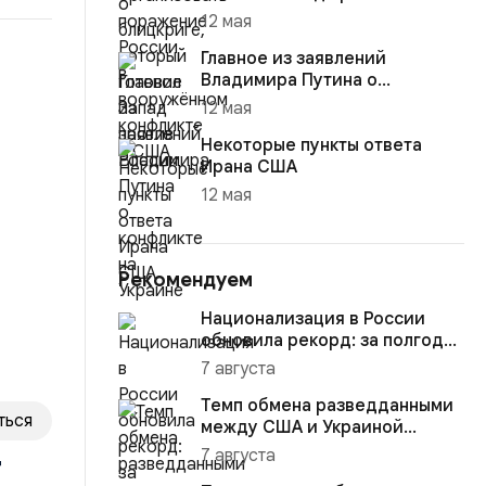
12 мая
Главное из заявлений
Владимира Путина о
конфликте на Украине
12 мая
Некоторые пункты ответа
Ирана США
12 мая
Рекомендуем
Национализация в России
обновила рекорд: за полгода
изъято активов на $10,16...
7 августа
Темп обмена разведданными
ться
между США и Украиной
восстановился до прежнего
7 августа
т
уро...