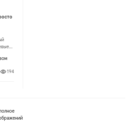
росто
ый
евые
ыло:
ало:
194