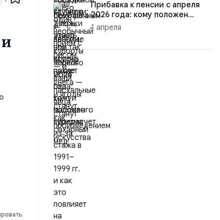
Прибавка к пенсии с апреля
2026 года: кому положен
а
пере...
1 апреля
 и
о
ировать.