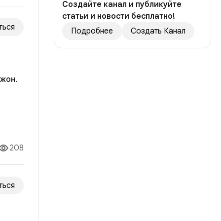
Создайте канал и публикуйте
статьи и новости бесплатно!
ться
Подробнее
Создать Канал
жон.
ила
опрос
208
ться