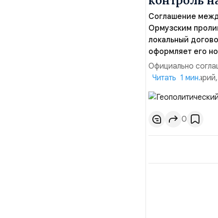
контроль 
Соглашение межд
Ормузским пролив
локальный догово
оформляет его но
Официально соглаш
рабочий сценарий,
Читать 1 мин.
тезисы и последств
Ранее Иран и Оман
Новое соглашение 
0