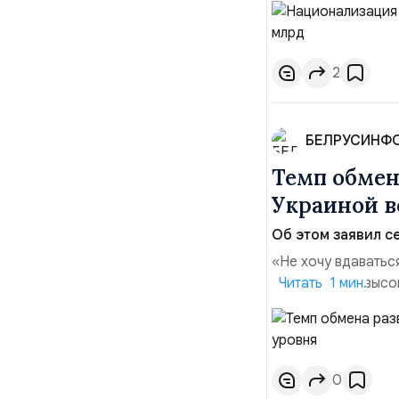
транзакций, котор
слияний и поглощен
2
БЕЛРУСИНФ
Темп обме
Украиной в
Об этом заявил се
«Не хочу вдаватьс
Марк Уорнер, высо
Читать 1 мин.
использование Укр
наносить удары вг
позиции.Сотруднич
0