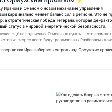
над Ормузским проливом
у Ираном и Оманом о новом механизме управления
ом кардинально меняет баланс сил в регионе. Это не п
р, а стратегическая победа Тегерана, которая де-факто
вый статус в мировой энергетической безопасности.
ение ещё не подписано. Описанные пункты — это возможн
 которые скорее всего будут реализованы.Разбираем ключ
ия этого соглашения:. 1. Новые доли контроля (75 на 25). Б
 контролировали пролив на паритетных началах — 50/50. Ст
закрепляет за Ираном...