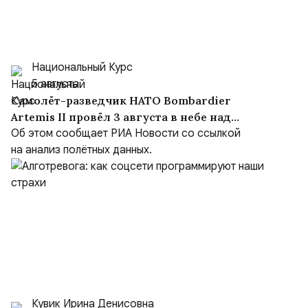
Национальный Курс
5 августа
Самолёт-разведчик НАТО Bombardier
Artemis II провёл 3 августа в небе над
Чёрным морем около девяти часов
Об этом сообщает РИА Новости со ссылкой
на анализ полётных данных.
Кувик Ирина Денисовна