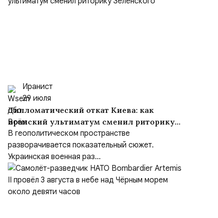
Иранист
29 июля
Дипломатический откат Киева: как
иранский ультиматум сменил риторику
Зеленского
В геополитическом пространстве
разворачивается показательный сюжет.
Украинская военная раз...