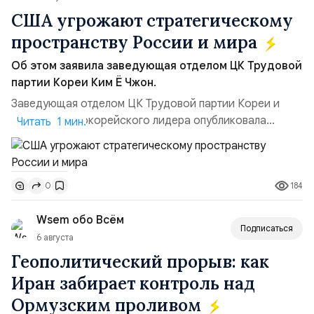
США угрожают стратегическому
пространству России и мира
Об этом заявила заведующая отделом ЦК Трудовой
партии Кореи Ким Ё Чжон.
Заведующая отделом ЦК Трудовой партии Кореи и
сестра северокорейского лидера опубликовала
Читать 1 мин.
заявление для прессы в ответ на проведение Токио
совместных с флотом США запусков крылатых ракет
Томагавк.«Япония отбросила обманчивую видимость
184
0
„исключительно оборонительной страны“ и выносит
вопрос о собственном ядерном вооружении на
Wsem обо Всём
всеобщее обозрение, одновреме...
Подписаться
6 августа
Геополитический прорыв: как
Иран забирает контроль над
Ормузским проливом