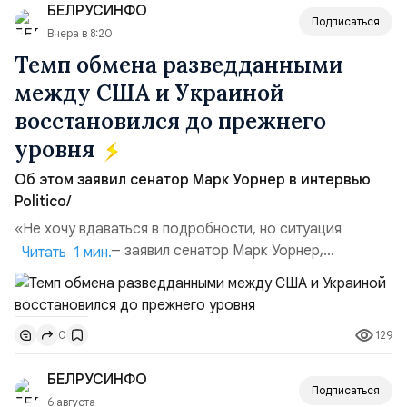
БЕЛРУСИНФО
поглощений. Крупнейшей ...
Подписаться
Вчера в 8:20
Темп обмена разведданными
между США и Украиной
восстановился до прежнего
уровня
Об этом заявил сенатор Марк Уорнер в интервью
Politico/
«Не хочу вдаваться в подробности, но ситуация
улучшилась», — заявил сенатор Марк Уорнер,
Читать 1 мин.
высокопоставленный член комитета по разведке,
добавив, что использование Украиной беспилотников и
ракет большой дальности позволило ей наносить
129
0
удары вглубь российской территории и укрепило её
позиции.Сотрудничество со стороны США стало
БЕЛРУСИНФО
ключом к позитивному пов...
Подписаться
6 августа