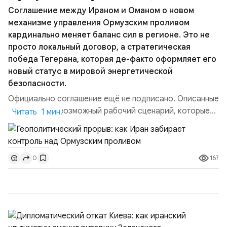
Соглашение между Ираном и Оманом о новом
механизме управления Ормузским проливом
кардинально меняет баланс сил в регионе. Это не
просто локальный договор, а стратегическая
победа Тегерана, которая де-факто оформляет его
новый статус в мировой энергетической
безопасности.
Официально соглашение ещё не подписано. Описанные
пункты — это возможный рабочий сценарий, которые
Читать 1 мин.
скорее всего будут реализованы.Разбираем ключевые
тезисы и последствия этого соглашения:. 1. Новые
доли контроля (75 на 25). Было: Ранее Иран и Оман
167
0
контролировали пролив на паритетных началах —
50/50. Стало: Новое соглашение закрепляет за
Ираном...