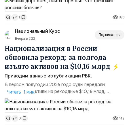
необходимости, инфляция и локальные сбои в
поставках бензина. А с другой – технологическая
328
1
турбулентность: перебои в работе интернета,
блокировки сайтов, необходимость осваивать VPN и
Национальный Курс
российские платформы.Что из этого бье...
Подписаться
Вчера в 8:22
Национализация в России
обновила рекорд: за полгода
изъято активов на $10,16 млрд
Приводим данные из публикации РБК.
В первом полугодии 2026 года суды передали
государству активы на рекордные $10,16 млрд,
Читать 1 мин.
подсчитали аналитики AK&M. Это в 2,5 раза больше,
чем за аналогичный период 2025 года ($3,95 млрд).
Всего зафиксировано 15 национализационных
142
0
транзакций, которые обеспечили 42,2% денежного
объёма всего российского рынка слияний и