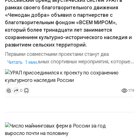
Российский бренд акустических систем УРАЛ в
рамках своего благотворительного движения
«Чемодан добра» объявил о партнерстве с
благотворительным фондом «ВСЕМ МИРОМ»,
который более тринадцати лет занимается
сохранением культурно-исторического наследия и
развитием сельских территорий.
Первыми совместными проектами станут два
благотворительных спортивных мероприятия, которые
Читать 1 мин.
пройдут в августе в Ивановской области и объединят
жителей региона, волонтеров и участников со всей
страны. Для УРАЛ это продолжение философии
179
0
бренда, основанной на развитии российского
производства и продвижении русского звука.
Компания убеждена, что уважение к с...