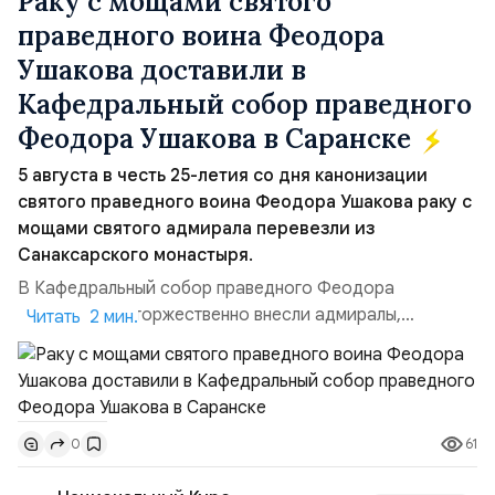
Раку с мощами святого
праведного воина Феодора
Ушакова доставили в
Кафедральный собор праведного
Феодора Ушакова в Саранске
5 августа в честь 25-летия со дня канонизации
святого праведного воина Феодора Ушакова раку с
мощами святого адмирала перевезли из
Санаксарского монастыря.
В Кафедральный собор праведного Феодора
Ушакова раку торжественно внесли адмиралы,
Читать 2 мин.
участвовавшие в канонизации святого праведного
воина Феодора Ушакова 25 лет назад:Адмирал
Владимир Прокофьевич Валуев, командующий
Балтийским флотом ВМФ России (2001–2006
61
0
гг.);Адмирал Владимир Петрович Комоедов,
командующий Черноморским флотом ВМФ России