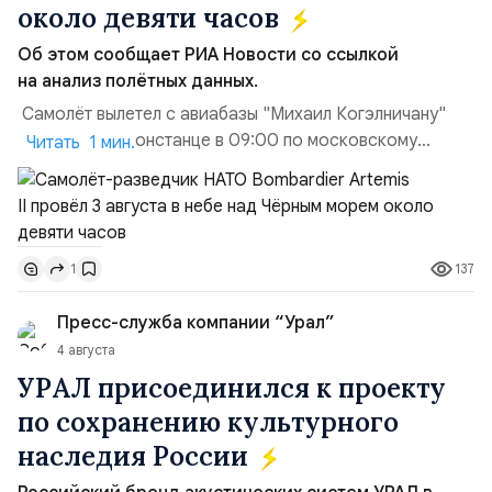
около девяти часов
Об этом сообщает РИА Новости со ссылкой
на анализ полётных данных.
Самолёт вылетел с авиабазы "Михаил Когэлничану"
в румынской Констанце в 09:00 по московскому
Читать 1 мин.
времени и направился по прямой к турецко-грузинской
границе. На базу самолёт вернулся после 18 часов,
совершив три облёта примерно по одной
траектории.Не исключено, что Artemis II участвовал в
137
1
наведени...
Пресс-служба компании “Урал”
4 августа
УРАЛ присоединился к проекту
по сохранению культурного
наследия России