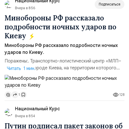
Национальный Курс
(1998–2002 г...
Подписаться
Вчера в 8:56
Минобороны РФ рассказало
подробности ночных ударов по
Киеву
Минобороны РФ рассказало подробности ночных
ударов по Киеву.
Поражены:. Транспортно-логистический центр «МЛП–
Чайка» в пригороде Киева, на территории которого
Читать 1 мин.
осуществлялось хранение, сборка а также запуск с
прилегающего полевого аэродром «Чайка»
дальнобойных БПЛА ВСУ; Складские помещения
128
1
«Транс-Логистик» в Оболонском районе г. Киев,
использовавшиеся для хранения военного
Национальный Курс
имущества ВСУ; Сортировочны...
Вчера в 8:54
Путин подписал пакет законов об