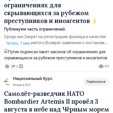
ограничениях для
скрывающихся за рубежом
преступников и иноагентов
Публикуем часть ограничений.
Среди них:Запрет на регистрацию физлица в качестве
ИП или самозанятого;Возврат заявления о постановке
Читать 1 мин.
недвижимости на кадастровый учет;Ограничение
водительских прав;Запрет регистрации транспортных
средств и на заключение сделок по
159
2
доверенности;Отказ в заключении кредитного
договора, предоставлении государственных и
Национальный Курс
муниципальных услуг онл...
Подписаться
Вчера в 8:52
Самолёт-разведчик НАТО
Bombardier Artemis II провёл 3
августа в небе над Чёрным морем