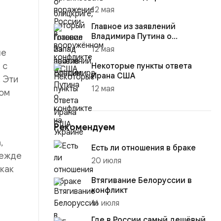
12 мая
Главное из заявлений
Владимира Путина о
конфликте на Украине
12 мая
ые
 с
Некоторые пункты ответа
Ирана США
 Эти
12 мая
ном
Рекомендуем
,
Есть ли отношения в браке
режде
20 июля
 как
Втягивание Белоруссии в
конфликт
16 июля
Где в России самый дешёвый