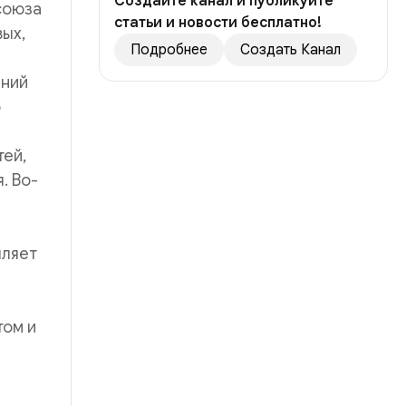
Создайте канал и публикуйте
союза
статьи и новости бесплатно!
вых,
Подробнее
Создать Канал
ений
о
ей,
. Во-
пляет
том и