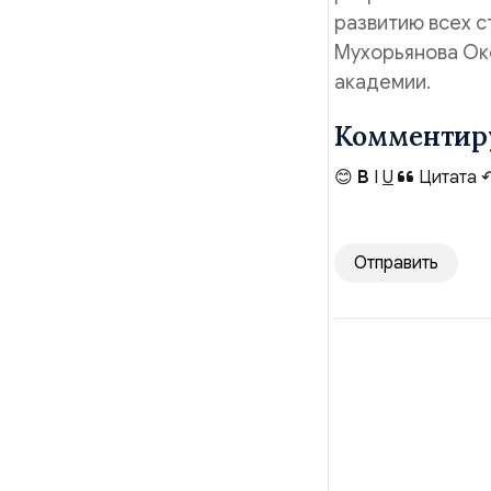
развитию всех с
Мухорьянова Ок
академии.
Комментир
😊
B
I
U
Цитата
Отправить