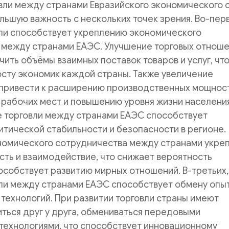
вли между странами Евразийского экономического 
льшую важность с нескольких точек зрения. Во-пер
вли способствует укреплению экономического
 между странами ЕАЭС. Улучшение торговых отнош
чить объёмы взаимных поставок товаров и услуг, чт
сту экономик каждой страны. Также увеличение
 привести к расширению производственных мощност
рабочих мест и повышению уровня жизни населения
е торговли между странами ЕАЭС способствует
тической стабильности и безопасности в регионе.
номического сотрудничества между странами укре
ть и взаимодействие, что снижает вероятность
особствует развитию мирных отношений. В-третьих,
вли между странами ЕАЭС способствует обмену опы
технологий. При развитии торговли страны имеют
ться друг у друга, обмениваться передовыми
технологиями, что способствует инновационному