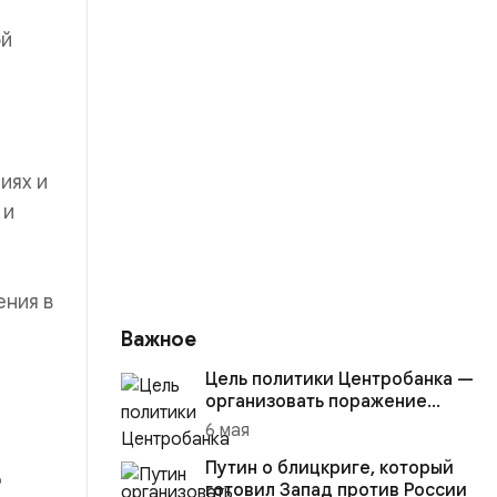
ой
иях и
 и
ения в
Важное
Цель политики Центробанка —
организовать поражение
России в вооружённом
6 мая
конфликте с США
Путин о блицкриге, который
д
готовил Запад против России