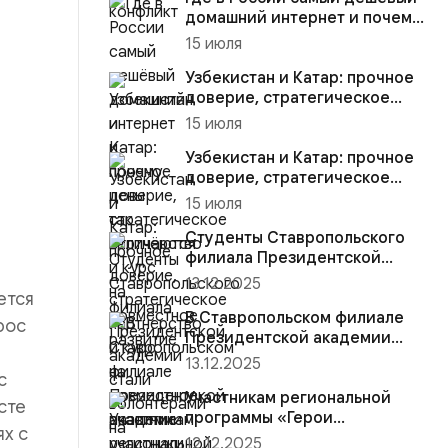
домашний интернет и почему
цены так отличаются
15 июля
Узбекистан и Катар: прочное
доверие, стратегическое
партнёрство и курс на со...
15 июля
Узбекистан и Катар: прочное
доверие, стратегическое
партнёрство и курс на со...
15 июля
Студенты Ставропольского
филиала Президентской
академии стали волонтёрами
13.12.2025
ется
на...
В Ставропольском филиале
рос
Президентской академии
участники региональной
13.12.2025
прогр...
с
Участникам региональной
сте
программы «Герои
ях с
Ставрополья» вручена
12.12.2025