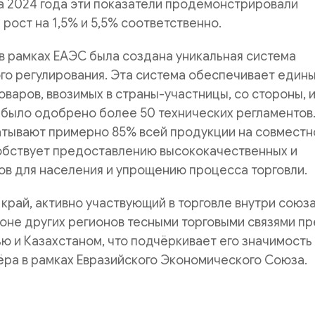
а 2024 года эти показатели продемонстрировали
рост на 1,5% и 5,5% соответственно.
в рамках ЕАЭС была создана уникальная система
го регулирования. Эта система обеспечивает един
оваров, ввозимых в страны-участницы, со стороны, и
 было одобрено более 50 технических регламентов.
атывают примерно 85% всей продукции на совмест
собствует предоставлению высококачественных и
в для населения и упрощению процесса торговли.
край, активно участвующий в торговле внутри союза
оне других регионов тесными торговыми связями п
ью и Казахстаном, что подчёркивает его значимость
ёра в рамках Евразийского Экономического Союза.