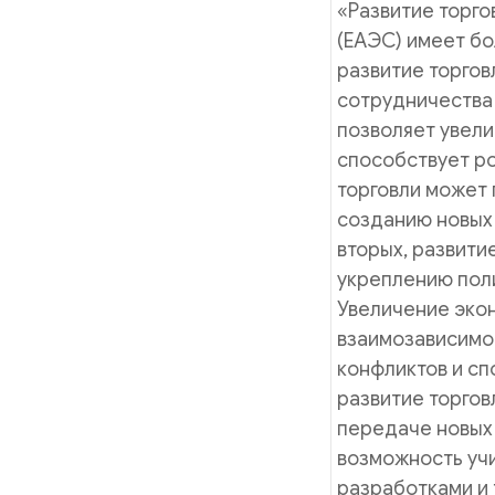
«Развитие торго
(ЕАЭС) имеет бо
развитие торго
сотрудничества
позволяет увели
способствует ро
торговли может
созданию новых 
вторых, развити
укреплению поли
Увеличение эко
взаимозависимос
конфликтов и сп
развитие торго
передаче новых 
возможность учи
разработками и 