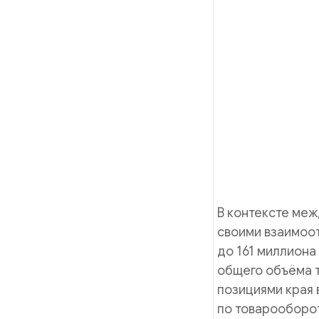
В контексте меж
своими взаимоот
до 161 миллиона
общего объёма т
позициями края 
по товарооборот