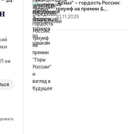
"Архыз" – гордость России:
триумф на премии &...
н
20.11.2025
кий
ики
П на
ться
ировать.