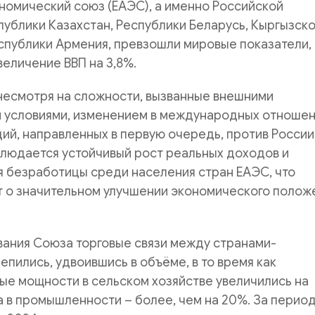
номический союз (ЕАЭС), а именно Российской
ублики Казахстан, Республики Беларусь, Кыргызск
спублики Армения, превзошли мировые показатели,
еличение ВВП на 3,8%.
несмотря на сложности, вызванные внешними
 условиями, изменением в международных отношен
ий, направленных в первую очередь, против России
блюдается устойчивый рост реальных доходов и
я безработицы среди населения стран ЕАЭС, что
т о значительном улучшении экономического полож
вания Союза торговые связи между странами-
епились, удвоившись в объёме, в то время как
ые мощности в сельском хозяйстве увеличились на
а в промышленности – более, чем на 20%. За перио