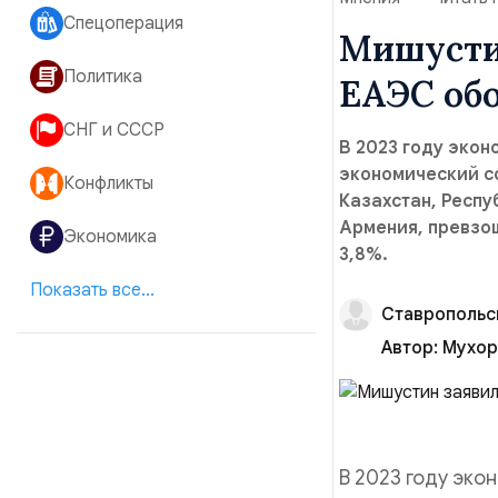
Спецоперация
Мишустин
Политика
ЕАЭС об
СНГ и СССР
В 2023 году экон
экономический с
Конфликты
Казахстан, Респу
Армения, превзо
Экономика
3,8%.
Показать все...
Ставропольс
Автор:
Мухор
В 2023 году эко