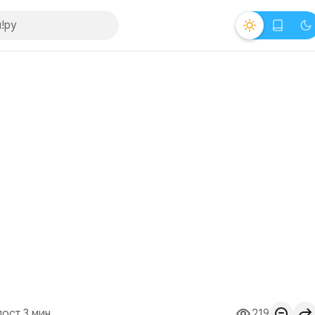
пост 3 мин.
219