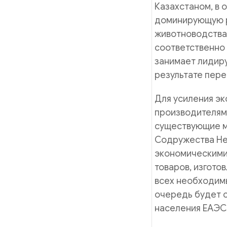
Казахстаном, в 
доминирующую р
животноводства 
соответственно 
занимает лидир
результате пере
Для усиления эк
производителям
существующие м
Содружества Нез
экономическими
товаров, изгото
всех необходимы
очередь будет с
населения ЕАЭС