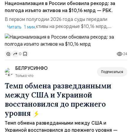
Национализация в России обновила рекорд: за
полгода изъято активов на $10,16 млрд — РБК.
В первом полугодии 2026 года суды передали
государству активы на рекордные $10,16 млрд,
Читать 1 мин.
подсчитали аналитики AK&M. Это в 2,5 раза больше,
чем за аналогичный период 2025 года ($3,95 млрд).
Всего зафиксировано 15 национализационных
24
0
транзакций, которые обеспечили 42,2% денежного
объёма всего российского рынка слияний и
БЕЛРУСИНФО
поглощений. Крупнейшей ...
Подписаться
Только что
Темп обмена разведданными
между США и Украиной
восстановился до прежнего
уровня
Темп обмена разведданными между США и
Украиной восстановился до прежнего уровня —