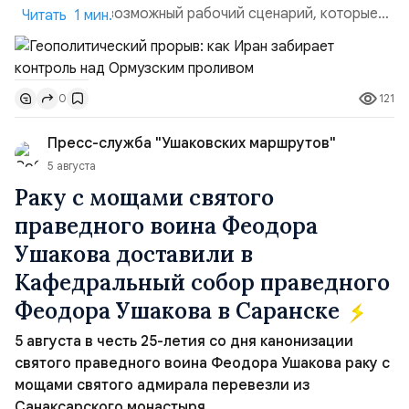
пункты — это возможный рабочий сценарий, которые
Читать 1 мин.
скорее всего будут реализованы.Разбираем ключевые
тезисы и последствия этого соглашения:. 1. Новые
доли контроля (75 на 25). Было: Ранее Иран и Оман
121
0
контролировали пролив на паритетных началах —
50/50. Стало: Новое соглашение закрепляет за
Пресс-служба "Ушаковских маршрутов"
Ираном...
5 августа
Раку с мощами святого
праведного воина Феодора
Ушакова доставили в
Кафедральный собор праведного
Феодора Ушакова в Саранске
5 августа в честь 25-летия со дня канонизации
святого праведного воина Феодора Ушакова раку с
мощами святого адмирала перевезли из
Санаксарского монастыря.