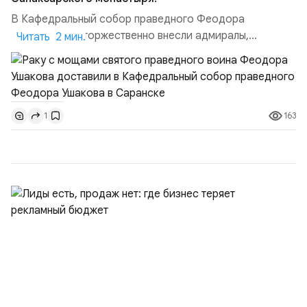
В Кафедральный собор праведного Феодора
Ушакова раку торжественно внесли адмиралы,
Читать 2 мин.
участвовавшие в канонизации святого праведного
воина Феодора Ушакова 25 лет назад:Адмирал
Владимир Прокофьевич Валуев, командующий
Балтийским флотом ВМФ России (2001–2006
163
1
гг.);Адмирал Владимир Петрович Комоедов,
командующий Черноморским флотом ВМФ России
(1998–2002 г...