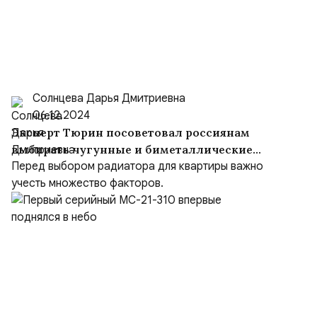
Солнцева Дарья Дмитриевна
06.12.2024
Эксперт Тюрин посоветовал россиянам
выбирать чугунные и биметаллические
батареи
Перед выбором радиатора для квартиры важно
учесть множество факторов.