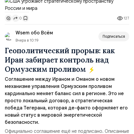
совместных с флотом США запусков крылатых ракет
Томагавк.«Япония отбросила обманчивую видимость
127
0
„исключительно оборонительной страны“ и выносит
вопрос о собственном ядерном вооружении на
Wsem обо Всём
всеобщее обозрение, одновреме...
Подписаться
Вчера в 10:19
Геополитический прорыв: как
Иран забирает контроль над
Ормузским проливом
Соглашение между Ираном и Оманом о новом
механизме управления Ормузским проливом
кардинально меняет баланс сил в регионе. Это не
просто локальный договор, а стратегическая
победа Тегерана, которая де-факто оформляет его
новый статус в мировой энергетической
безопасности.
Официально соглашение ещё не подписано. Описанные