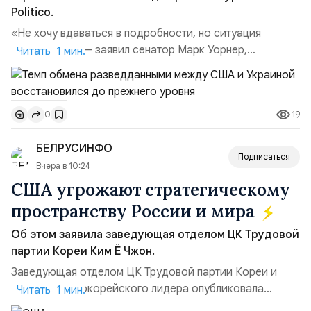
Politico.
«Не хочу вдаваться в подробности, но ситуация
улучшилась», — заявил сенатор Марк Уорнер,
Читать 1 мин.
высокопоставленный член комитета по разведке,
добавив, что использование Украиной беспилотников и
ракет большой дальности позволило ей наносить
19
0
удары вглубь российской территории и укрепило её
позиции.Сотрудничество со стороны США стало
БЕЛРУСИНФО
ключом к позитивному пов...
Подписаться
Вчера в 10:24
США угрожают стратегическому
пространству России и мира
Об этом заявила заведующая отделом ЦК Трудовой
партии Кореи Ким Ё Чжон.
Заведующая отделом ЦК Трудовой партии Кореи и
сестра северокорейского лидера опубликовала
Читать 1 мин.
заявление для прессы в ответ на проведение Токио