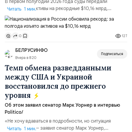
В первом полугодии 2026 года суды передали
государству активы на рекордные $10,16 млрд,
Читать 1 мин.
подсчитали аналитики AK&M. Это в 2,5 раза больше,
чем за аналогичный период 2025 года ($3,95 млрд).
Всего зафиксировано 15 национализационных
127
0
транзакций, которые обеспечили 42,2% денежного
объёма всего российского рынка слияний и
БЕЛРУСИНФО
поглощений. Крупнейшей ...
Подписаться
Вчера в 8:20
Темп обмена разведданными
между США и Украиной
восстановился до прежнего
уровня
Об этом заявил сенатор Марк Уорнер в интервью
Politico/
«Не хочу вдаваться в подробности, но ситуация
улучшилась», — заявил сенатор Марк Уорнер,
Читать 1 мин.