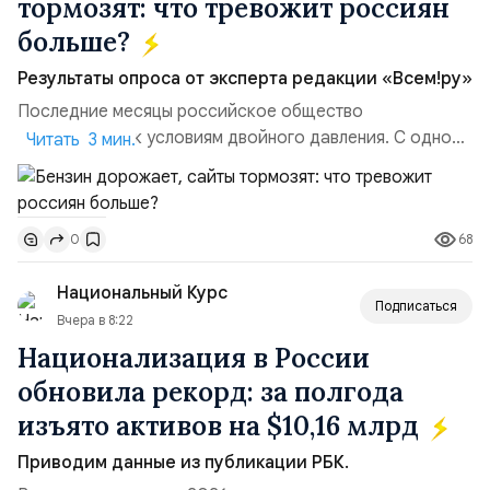
тормозят: что тревожит россиян
больше?
Результаты опроса от эксперта редакции «Всем!ру»
Последние месяцы российское общество
адаптируется к условиям двойного давления. С одной
Читать 3 мин.
стороны, происходит рост цен на товары первой
необходимости, инфляция и локальные сбои в
поставках бензина. А с другой – технологическая
68
0
турбулентность: перебои в работе интернета,
блокировки сайтов, необходимость осваивать VPN и
Национальный Курс
российские платформы.Что из этого бье...
Подписаться
Вчера в 8:22
Национализация в России
обновила рекорд: за полгода
изъято активов на $10,16 млрд
Приводим данные из публикации РБК.