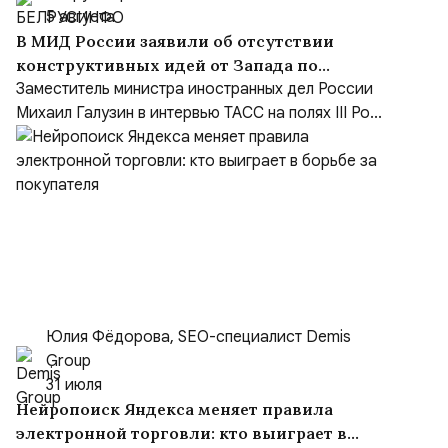
5 августа
В МИД России заявили об отсутствии
конструктивных идей от Запада по
Украине и переходе на язык ультиматумов
Заместитель министра иностранных дел России
Михаил Галузин в интервью ТАСС на полях III Ро...
Юлия Фёдорова, SEO-специалист Demis
Group
31 июля
Нейропоиск Яндекса меняет правила
электронной торговли: кто выиграет в