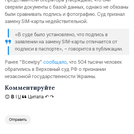
Представители оператора утверждали, что они
сверяли документы с базой данных, однако не обязаны
были сравнивать подпись и фотографию. Суд признал
замену SIM-карты недействительной.
«В суде было установлено, что подпись в
заявлении на замену SIM-карты отличается от
подписи в паспорте», – говорится в публикации.
Ранее “Всем!ру”
сообщало
, что 504 тысячи человек
обратились в Верховный суд РФ о признании
незаконной государственности Украины.
Комментируйте
😊
B
I
U
Цитата
↶
↷
Отправить