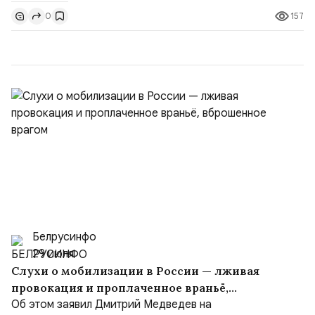
доли контроля (75 на 25). Было: Ранее Иран и Оман
157
0
контролировали пролив на паритетных началах —
50/50. Стало: Новое соглашение закрепляет за
Ираном...
Белрусинфо
29 июля
Слухи о мобилизации в России — лживая
провокация и проплаченное враньё,
вброшенное врагом
Об этом заявил Дмитрий Медведев на