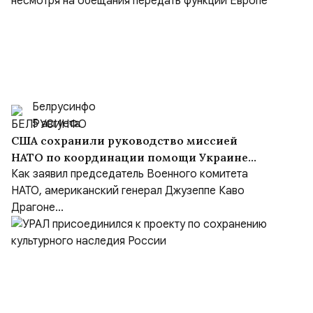
Белрусинфо
5 августа
США сохранили руководство миссией
НАТО по координации помощи Украине
(NSATU), несмотря на обещания передать
Как заявил председатель Военного комитета
функции Европе
НАТО, американский генерал Джузеппе Каво
Драгоне...