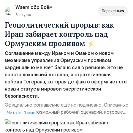
вопрос о собственном ядерном вооружении на
Wsem обо Всём
всеобщее обозрение, одновреме...
Подписаться
6 августа
Геополитический прорыв: как
Иран забирает контроль над
Ормузским проливом
Соглашение между Ираном и Оманом о новом
механизме управления Ормузским проливом
кардинально меняет баланс сил в регионе. Это не
просто локальный договор, а стратегическая
победа Тегерана, которая де-факто оформляет его
новый статус в мировой энергетической
безопасности.
Официально соглашение ещё не подписано. Описанные
пункты — это возможный рабочий сценарий, которые
Читать 1 мин.
скорее всего будут реализованы.Разбираем ключевые
тезисы и последствия этого соглашения:. 1. Новые