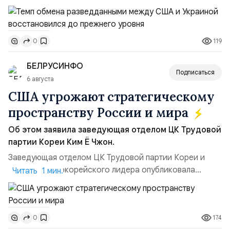
высокопоставленный член комитета по разведке,
добавив, что использование Украиной беспилотников и
ракет большой дальности позволило ей наносить
119
0
удары вглубь российской территории и укрепило её
позиции.Сотрудничество со стороны США стало
БЕЛРУСИНФО
ключом к позитивному пов...
Подписаться
6 августа
США угрожают стратегическому
пространству России и мира
Об этом заявила заведующая отделом ЦК Трудовой
партии Кореи Ким Ё Чжон.
Заведующая отделом ЦК Трудовой партии Кореи и
сестра северокорейского лидера опубликовала
Читать 1 мин.
заявление для прессы в ответ на проведение Токио
совместных с флотом США запусков крылатых ракет
Томагавк.«Япония отбросила обманчивую видимость
174
0
„исключительно оборонительной страны“ и выносит