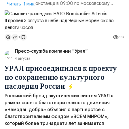
в румынской Констанце в 09:00 по московскому
Читать 1 мин.
времени и направился по прямой к турецко-грузинской
границе. На базу самолёт вернулся после 18 часов,
совершив три облёта примерно по одной
траектории.Не исключено, что Artemis II участвовал в
137
1
наведени...
Пресс-служба компании “Урал”
4 августа
УРАЛ присоединился к проекту
по сохранению культурного
наследия России
Российский бренд акустических систем УРАЛ в
рамках своего благотворительного движения
«Чемодан добра» объявил о партнерстве с
благотворительным фондом «ВСЕМ МИРОМ»,
который более тринадцати лет занимается