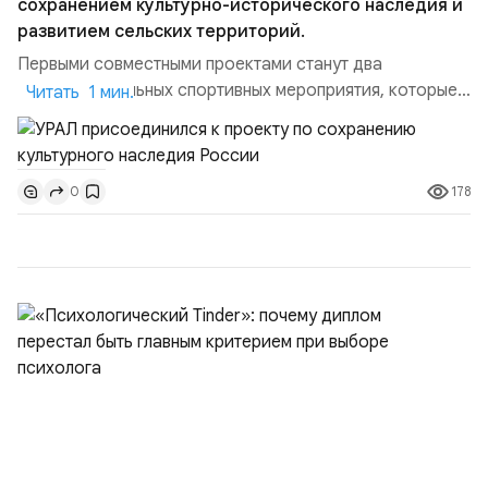
сохранением культурно-исторического наследия и
развитием сельских территорий.
Первыми совместными проектами станут два
благотворительных спортивных мероприятия, которые
Читать 1 мин.
пройдут в августе в Ивановской области и объединят
жителей региона, волонтеров и участников со всей
страны. Для УРАЛ это продолжение философии
178
0
бренда, основанной на развитии российского
производства и продвижении русского звука.
Компания убеждена, что уважение к с...