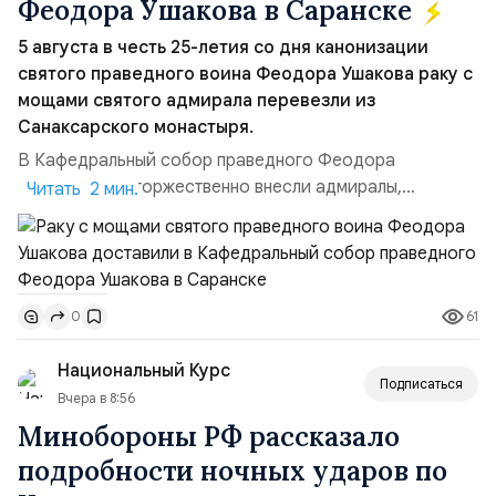
Феодора Ушакова в Саранске
5 августа в честь 25-летия со дня канонизации
святого праведного воина Феодора Ушакова раку с
мощами святого адмирала перевезли из
Санаксарского монастыря.
В Кафедральный собор праведного Феодора
Ушакова раку торжественно внесли адмиралы,
Читать 2 мин.
участвовавшие в канонизации святого праведного
воина Феодора Ушакова 25 лет назад:Адмирал
Владимир Прокофьевич Валуев, командующий
Балтийским флотом ВМФ России (2001–2006
61
0
гг.);Адмирал Владимир Петрович Комоедов,
командующий Черноморским флотом ВМФ России
Национальный Курс
(1998–2002 г...
Подписаться
Вчера в 8:56
Минобороны РФ рассказало
подробности ночных ударов по