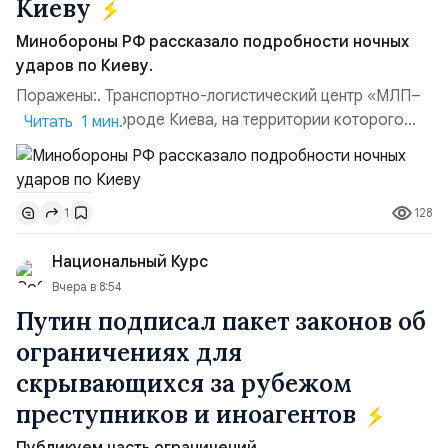
Киеву
Минобороны РФ рассказало подробности ночных
ударов по Киеву.
Поражены:. Транспортно-логистический центр «МЛП–
Чайка» в пригороде Киева, на территории которого
Читать 1 мин.
осуществлялось хранение, сборка а также запуск с
прилегающего полевого аэродром «Чайка»
дальнобойных БПЛА ВСУ; Складские помещения
128
1
«Транс-Логистик» в Оболонском районе г. Киев,
использовавшиеся для хранения военного
Национальный Курс
имущества ВСУ; Сортировочны...
Вчера в 8:54
Путин подписал пакет законов об
ограничениях для
скрывающихся за рубежом
преступников и иноагентов