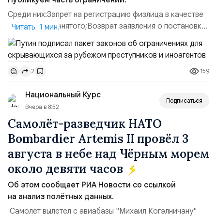
Публикуем часть ограничений.
Среди них:Запрет на регистрацию физлица в качестве
ИП или самозанятого;Возврат заявления о постановке
Читать 1 мин.
недвижимости на кадастровый учет;Ограничение
водительских прав;Запрет регистрации транспортных
средств и на заключение сделок по
159
2
доверенности;Отказ в заключении кредитного
договора, предоставлении государственных и
Национальный Курс
муниципальных услуг онл...
Подписаться
Вчера в 8:52
Самолёт-разведчик НАТО
Bombardier Artemis II провёл 3
августа в небе над Чёрным морем
около девяти часов
Об этом сообщает РИА Новости со ссылкой
на анализ полётных данных.
Самолёт вылетел с авиабазы "Михаил Когэлничану"