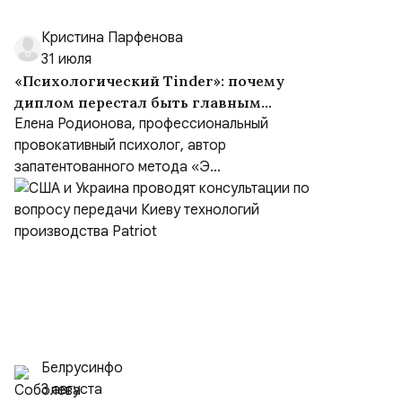
Кристина Парфенова
31 июля
«Психологический Tinder»: почему
диплом перестал быть главным
критерием при выборе психолога
Елена Родионова, профессиональный
провокативный психолог, автор
запатентованного метода «Э...
Белрусинфо
3 августа