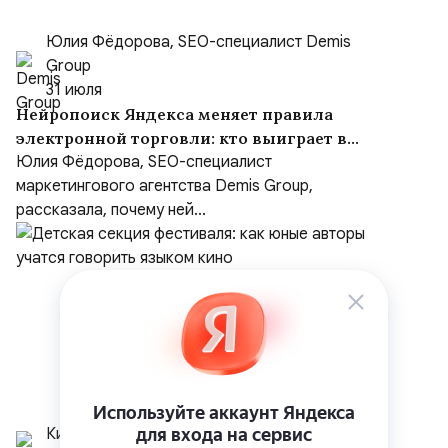
Юлия Фёдорова, SEO-специалист Demis
Group
31 июля
Нейропоиск Яндекса меняет правила
электронной торговли: кто выиграет в
борьбе за покупателя
Юлия Фёдорова, SEO-специалист
маркетингового агентства Demis Group,
рассказала, почему ней...
Кинофестиваль Тихвинский