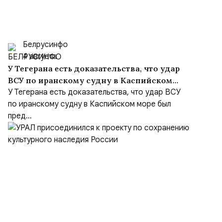
Белрусинфо
4 августа
У Тегерана есть доказательства, что удар
ВСУ по иранскому судну в Каспийском
море был преднамеренным, несмотря на
У Тегерана есть доказательства, что удар ВСУ
заверения Киева
по иранскому судну в Каспийском море был
пред...