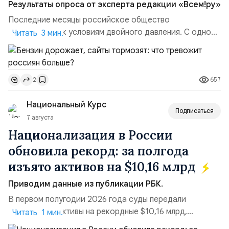
Результаты опроса от эксперта редакции «Всем!ру»
Последние месяцы российское общество
адаптируется к условиям двойного давления. С одной
Читать 3 мин.
стороны, происходит рост цен на товары первой
необходимости, инфляция и локальные сбои в
поставках бензина. А с другой – технологическая
657
2
турбулентность: перебои в работе интернета,
блокировки сайтов, необходимость осваивать VPN и
Национальный Курс
российские платформы.Что из этого бье...
Подписаться
7 августа
Национализация в России
обновила рекорд: за полгода
изъято активов на $10,16 млрд
Приводим данные из публикации РБК.
В первом полугодии 2026 года суды передали
государству активы на рекордные $10,16 млрд,
Читать 1 мин.
подсчитали аналитики AK&M. Это в 2,5 раза больше,