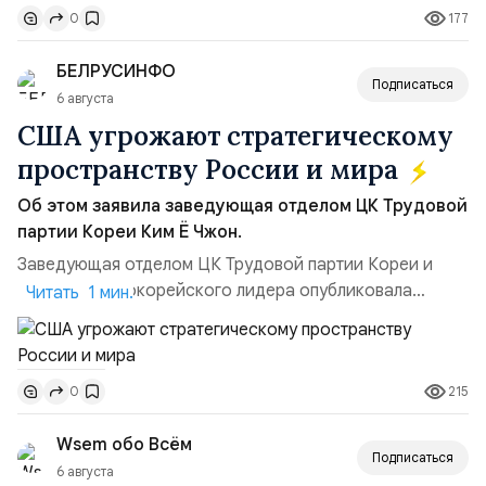
177
0
удары вглубь российской территории и укрепило её
позиции.Сотрудничество со стороны США стало
БЕЛРУСИНФО
ключом к позитивному пов...
Подписаться
6 августа
США угрожают стратегическому
пространству России и мира
Об этом заявила заведующая отделом ЦК Трудовой
партии Кореи Ким Ё Чжон.
Заведующая отделом ЦК Трудовой партии Кореи и
сестра северокорейского лидера опубликовала
Читать 1 мин.
заявление для прессы в ответ на проведение Токио
совместных с флотом США запусков крылатых ракет
Томагавк.«Япония отбросила обманчивую видимость
215
0
„исключительно оборонительной страны“ и выносит
вопрос о собственном ядерном вооружении на
Wsem обо Всём
всеобщее обозрение, одновреме...
Подписаться
6 августа