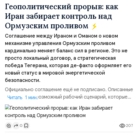
Геополитический прорыв: как
Иран забирает контроль над
Ормузским проливом
Соглашение между Ираном и Оманом о новом
механизме управления Ормузским проливом
кардинально меняет баланс сил в регионе. Это не
просто локальный договор, а стратегическая
победа Тегерана, которая де-факто оформляет его
новый статус в мировой энергетической
безопасности.
Официально соглашение ещё не подписано. Описанные
пункты — это возможный рабочий сценарий, которые
Читать 1 мин.
скорее всего будут реализованы.Разбираем ключевые
тезисы и последствия этого соглашения:. 1. Новые
доли контроля (75 на 25). Было: Ранее Иран и Оман
207
0
контролировали пролив на паритетных началах —
50/50. Стало: Новое соглашение закрепляет за