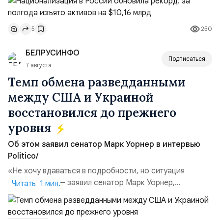
чем за аналогичный период 2025 года ($3,95 млрд).
Всего зафиксировано 15 национализационных
250
5
транзакций, которые обеспечили 42,2% денежного
объёма всего российского рынка слияний и
БЕЛРУСИНФО
поглощений. Крупнейшей ...
Подписаться
7 августа
Темп обмена разведданными
между США и Украиной
восстановился до прежнего
уровня
Об этом заявил сенатор Марк Уорнер в интервью
Politico/
«Не хочу вдаваться в подробности, но ситуация
улучшилась», — заявил сенатор Марк Уорнер,
Читать 1 мин.
высокопоставленный член комитета по разведке,
добавив, что использование Украиной беспилотников и
ракет большой дальности позволило ей наносить