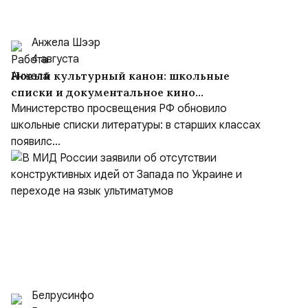
Анжела Шээр
4 августа
Новый культурный канон: школьные
списки и документальное кино
формируют образ героя
Министерство просвещения РФ обновило
школьные списки литературы: в старших классах
появилс...
Белрусинфо