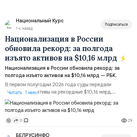
Национальный Курс
Подписаться
1 ч. назад
Национализация в России
обновила рекорд: за полгода
изъято активов на $10,16 млрд
Национализация в России обновила рекорд: за
полгода изъято активов на $10,16 млрд — РБК.
В первом полугодии 2026 года суды передали
государству активы на рекордные $10,16 млрд,
Читать 1 мин.
подсчитали аналитики AK&M. Это в 2,5 раза больше,
чем за аналогичный период 2025 года ($3,95 млрд).
Всего зафиксировано 15 национализационных
29
0
транзакций, которые обеспечили 42,2% денежного
объёма всего российского рынка слияний и
БЕЛРУСИНФО
поглощений. Крупнейшей ...