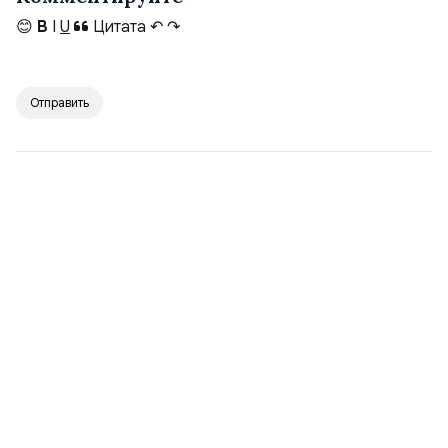
😊
B
I
U
Цитата
↶
↷
Отправить