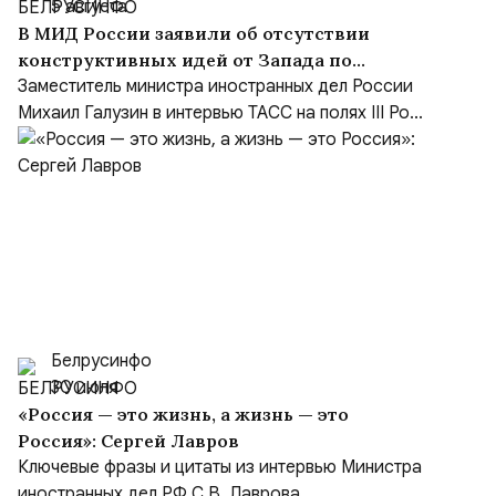
5 августа
В МИД России заявили об отсутствии
конструктивных идей от Запада по
Украине и переходе на язык ультиматумов
Заместитель министра иностранных дел России
Михаил Галузин в интервью ТАСС на полях III Ро...
Белрусинфо
30 июля
«Россия — это жизнь, а жизнь — это
Россия»: Сергей Лавров
Ключевые фразы и цитаты из интервью Министра
иностранных дел РФ С.В. Лаврова.