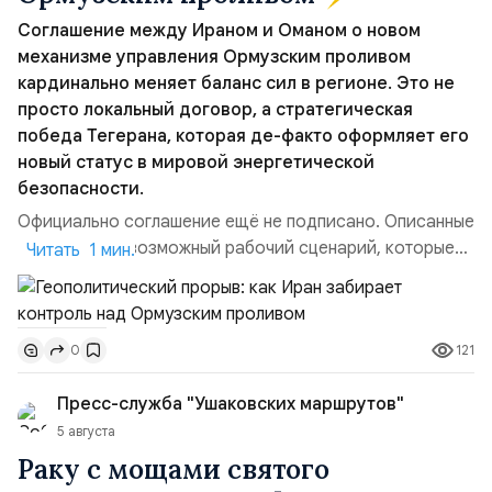
Соглашение между Ираном и Оманом о новом
механизме управления Ормузским проливом
кардинально меняет баланс сил в регионе. Это не
просто локальный договор, а стратегическая
победа Тегерана, которая де-факто оформляет его
новый статус в мировой энергетической
безопасности.
Официально соглашение ещё не подписано. Описанные
пункты — это возможный рабочий сценарий, которые
Читать 1 мин.
скорее всего будут реализованы.Разбираем ключевые
тезисы и последствия этого соглашения:. 1. Новые
доли контроля (75 на 25). Было: Ранее Иран и Оман
121
0
контролировали пролив на паритетных началах —
50/50. Стало: Новое соглашение закрепляет за
Пресс-служба "Ушаковских маршрутов"
Ираном...
5 августа
Раку с мощами святого