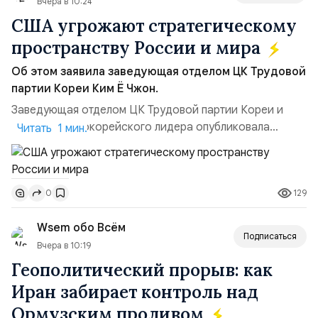
Вчера в 10:24
США угрожают стратегическому
пространству России и мира
Об этом заявила заведующая отделом ЦК Трудовой
партии Кореи Ким Ё Чжон.
Заведующая отделом ЦК Трудовой партии Кореи и
сестра северокорейского лидера опубликовала
Читать 1 мин.
заявление для прессы в ответ на проведение Токио
совместных с флотом США запусков крылатых ракет
Томагавк.«Япония отбросила обманчивую видимость
129
0
„исключительно оборонительной страны“ и выносит
вопрос о собственном ядерном вооружении на
Wsem обо Всём
всеобщее обозрение, одновреме...
Подписаться
Вчера в 10:19
Геополитический прорыв: как
Иран забирает контроль над
Ормузским проливом