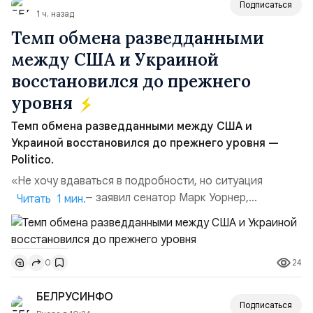
Подписаться
1 ч. назад
Темп обмена разведданными
между США и Украиной
восстановился до прежнего
уровня
Темп обмена разведданными между США и
Украиной восстановился до прежнего уровня —
Politico.
«Не хочу вдаваться в подробности, но ситуация
улучшилась», — заявил сенатор Марк Уорнер,
Читать 1 мин.
высокопоставленный член комитета по разведке,
добавив, что использование Украиной беспилотников и
ракет большой дальности позволило ей наносить
24
0
удары вглубь российской территории и укрепило её
позиции.Сотрудничество со стороны США стало
БЕЛРУСИНФО
ключом к позитивному пов...
Подписаться