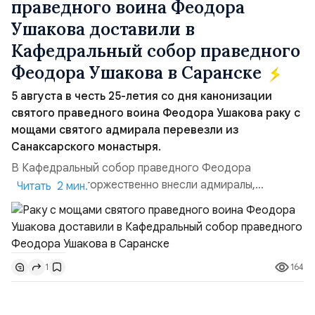
праведного воина Феодора
Ушакова доставили в
Кафедральный собор праведного
Феодора Ушакова в Саранске
5 августа в честь 25-летия со дня канонизации
святого праведного воина Феодора Ушакова раку с
мощами святого адмирала перевезли из
Санаксарского монастыря.
В Кафедральный собор праведного Феодора
Ушакова раку торжественно внесли адмиралы,
Читать 2 мин.
участвовавшие в канонизации святого праведного
воина Феодора Ушакова 25 лет назад:Адмирал
Владимир Прокофьевич Валуев, командующий
Балтийским флотом ВМФ России (2001–2006
164
1
гг.);Адмирал Владимир Петрович Комоедов,
командующий Черноморским флотом ВМФ России
(1998–2002 г...