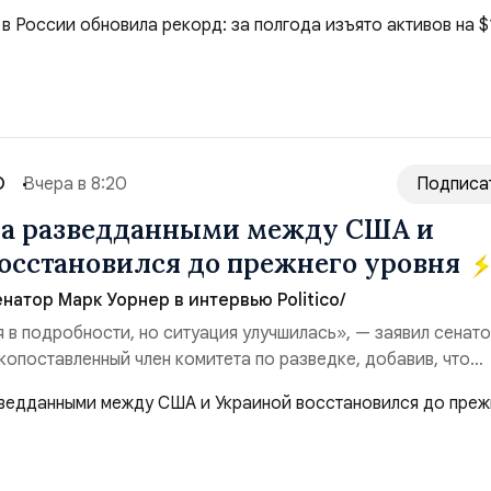
($3,95 млрд). Всего зафиксировано 15 национализационных
ые обеспечили 42,2% денежного объёма всего российского
ий. Крупнейшей ...
О
Вчера в 8:20
Подписа
на разведданными между США и
осстановился до прежнего уровня
натор Марк Уорнер в интервью Politico/
я в подробности, но ситуация улучшилась», — заявил сенат
копоставленный член комитета по разведке, добавив, что
аиной беспилотников и ракет большой дальности позволил
лубь российской территории и укрепило её
ество со стороны США стало ключом к позитивному пов...