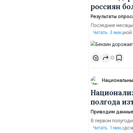
россиян б
Результаты опрос
Последние месяцы
давления. С одной
Читать 3 мин.
инфляция и локальн
турбулентность: п
осваивать VPN и ро
0
Национальны
Национализ
полгода изъ
Приводим данные 
В первом полугоди
$10,16 млрд, подсч
Читать 1 мин.