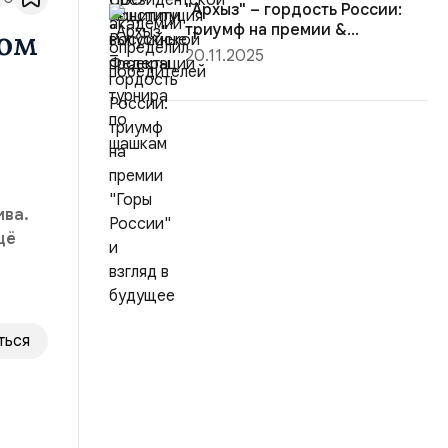
"Архыз" – гордость России:
триумф на премии &...
ном
20.11.2025
ива.
щё
ться