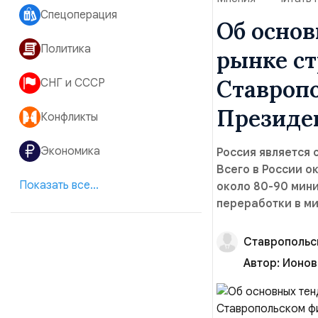
Спецоперация
Об осно
Политика
рынке ст
Ставроп
СНГ и СССР
Президе
Конфликты
Экономика
Россия является 
Всего в России 
Показать все...
около 80-90 мини
переработки в ми
Ставропольс
Автор:
Ионов