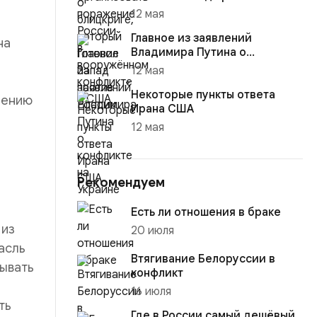
12 мая
Главное из заявлений
на
Владимира Путина о
конфликте на Украине
12 мая
Некоторые пункты ответа
ичению
Ирана США
12 мая
Рекомендуем
Есть ли отношения в браке
 из
20 июля
асль
Втягивание Белоруссии в
бывать
конфликт
16 июля
ть
Где в России самый дешёвый