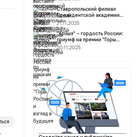
Конституция Ро...
Ставропольский филиал
Президентской академии
определил победителей
21.11.2025
турнира ...
"Архыз" – гордость России:
триумф на премии "Горы
России"...
20.11.2025
ться
т