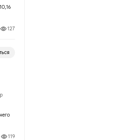
 рынка
127
ться
ор
о ей
119