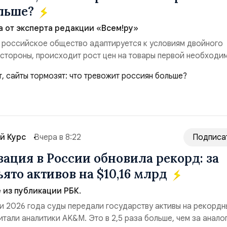
ольше?
а от эксперта редакции «Всем!ру»
 российское общество адаптируется к условиям двойного
 стороны, происходит рост цен на товары первой необходи
ые сбои в поставках бензина. А с другой – технологическа
еребои в работе интернета, блокировки сайтов, необходимо
ссийские платформы.Что из этого бье...
й Курс
Вчера в 8:22
Подписа
ация в России обновила рекорд: за
ято активов на $10,16 млрд
из публикации РБК.
и 2026 года суды передали государству активы на рекордн
итали аналитики AK&M. Это в 2,5 раза больше, чем за анало