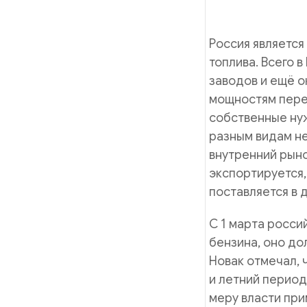
Россия является
топлива. Всего 
заводов и ещё о
мощностям пере
собственные нуж
разным видам не
внутренний рыно
экспортируется,
поставляется в 
С 1 марта росси
бензина, оно д
Новак отмечал, 
и летний период
меру власти при