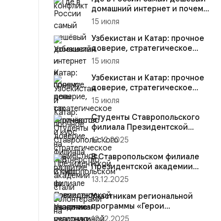
домашний интернет и почему
цены так отличаются
15 июля
Узбекистан и Катар: прочное
доверие, стратегическое
партнёрство и курс на со...
15 июля
Узбекистан и Катар: прочное
доверие, стратегическое
партнёрство и курс на со...
15 июля
Студенты Ставропольского
филиала Президентской
академии стали волонтёрами
13.12.2025
на...
В Ставропольском филиале
Президентской академии
участники региональной
13.12.2025
прогр...
Участникам региональной
программы «Герои
Ставрополья» вручена
12.12.2025