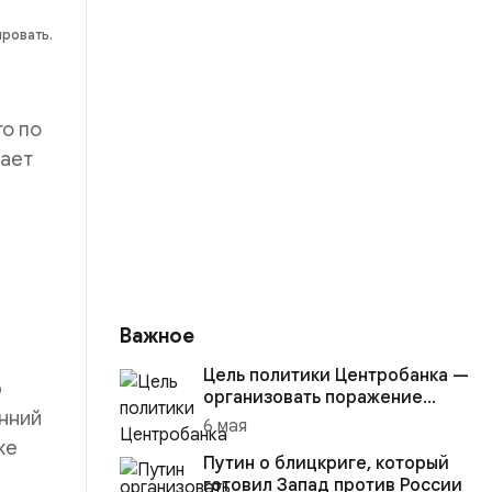
ировать.
то по
вает
Важное
Цель политики Центробанка —
р
организовать поражение
енний
России в вооружённом
6 мая
конфликте с США
же
Путин о блицкриге, который
готовил Запад против России