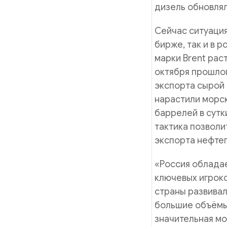
дизель обновля
Сейчас ситуация
бирже, так и в 
марки Brent рас
октября прошлог
экспорта сырой
нарастили морск
баррелей в сутк
тактика позволи
экспорта нефтеп
«Россия обладае
ключевых игроко
страны развивал
большие объёмы
значительная м