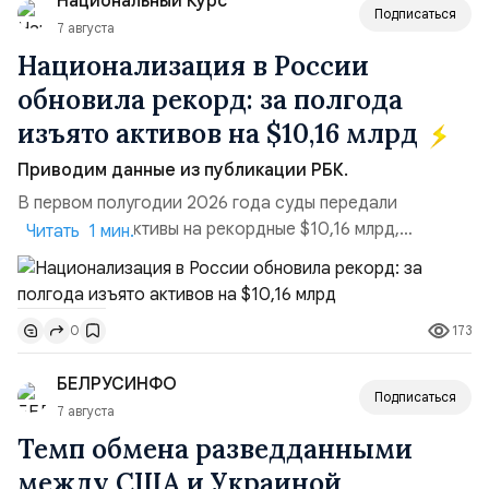
Национальный Курс
российские платформы.Что из этого бье...
Подписаться
7 августа
Национализация в России
обновила рекорд: за полгода
изъято активов на $10,16 млрд
Приводим данные из публикации РБК.
В первом полугодии 2026 года суды передали
государству активы на рекордные $10,16 млрд,
Читать 1 мин.
подсчитали аналитики AK&M. Это в 2,5 раза больше,
чем за аналогичный период 2025 года ($3,95 млрд).
Всего зафиксировано 15 национализационных
173
0
транзакций, которые обеспечили 42,2% денежного
объёма всего российского рынка слияний и
БЕЛРУСИНФО
поглощений. Крупнейшей ...
Подписаться
7 августа
Темп обмена разведданными
между США и Украиной