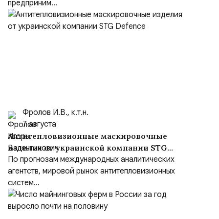
предприним...
Фролов И.В., к.т.н.
7 августа
Антитепловизионные маскировочные
изделия от украинской компании STG
Defence
По прогнозам международных аналитических
агентств, мировой рынок антитепловизионных
систем...