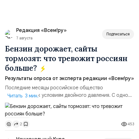
Редакция «Всем!ру»
Подписаться
7 августа
Бензин дорожает, сайты
тормозят: что тревожит россиян
больше?
Результаты опроса от эксперта редакции «Всем!ру»
Последние месяцы российское общество
адаптируется к условиям двойного давления. С одной
Читать 3 мин.
стороны, происходит рост цен на товары первой
необходимости, инфляция и локальные сбои в
поставках бензина. А с другой – технологическая
453
2
турбулентность: перебои в работе интернета,
блокировки сайтов, необходимость осваивать VPN и