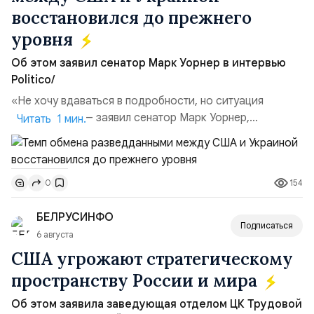
восстановился до прежнего
уровня
Об этом заявил сенатор Марк Уорнер в интервью
Politico/
«Не хочу вдаваться в подробности, но ситуация
улучшилась», — заявил сенатор Марк Уорнер,
Читать 1 мин.
высокопоставленный член комитета по разведке,
добавив, что использование Украиной беспилотников и
ракет большой дальности позволило ей наносить
154
0
удары вглубь российской территории и укрепило её
позиции.Сотрудничество со стороны США стало
БЕЛРУСИНФО
ключом к позитивному пов...
Подписаться
6 августа
США угрожают стратегическому
пространству России и мира
Об этом заявила заведующая отделом ЦК Трудовой