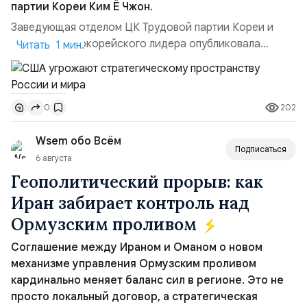
партии Кореи Ким Ё Чжон.
Заведующая отделом ЦК Трудовой партии Кореи и
сестра северокорейского лидера опубликовала
Читать 1 мин.
заявление для прессы в ответ на проведение Токио
совместных с флотом США запусков крылатых ракет
Томагавк.«Япония отбросила обманчивую видимость
202
0
„исключительно оборонительной страны“ и выносит
вопрос о собственном ядерном вооружении на
Wsem обо Всём
всеобщее обозрение, одновреме...
Подписаться
6 августа
Геополитический прорыв: как
Иран забирает контроль над
Ормузским проливом
Соглашение между Ираном и Оманом о новом
механизме управления Ормузским проливом
кардинально меняет баланс сил в регионе. Это не
просто локальный договор, а стратегическая