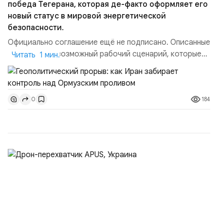
победа Тегерана, которая де-факто оформляет его
новый статус в мировой энергетической
безопасности.
Официально соглашение ещё не подписано. Описанные
пункты — это возможный рабочий сценарий, которые
Читать 1 мин.
скорее всего будут реализованы.Разбираем ключевые
тезисы и последствия этого соглашения:. 1. Новые
доли контроля (75 на 25). Было: Ранее Иран и Оман
184
0
контролировали пролив на паритетных началах —
50/50. Стало: Новое соглашение закрепляет за
Ираном...