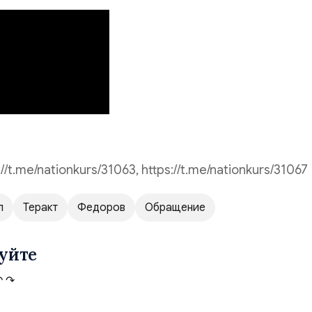
s://t.me/nationkurs/31063, https://t.me/nationkurs/31067
л
Теракт
Федоров
Обращение
уйте
↶
↷