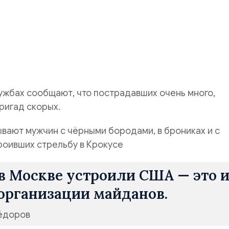
величение тиража газеты «Национальный Курс». Вы можете 
ьную для Вас сумму на карту СБЕР:
 5228 6005 5197 1767
жка важна для нас.
ужбах сообщают, что пострадавших очень много,
ригад скорых.
вают мужчин с чёрными бородами, в брониках и с
роивших стрельбу в Крокусе
в Москве устроили США — это 
 организации майданов.
ёдоров