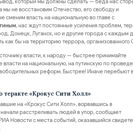
ывод, который мы должны сделать — беда нас стор
а мы не восстановим Отечество, его свободу и
не сменим власть на национальную во главе с
тиным
, нас ждут постоянные усиления проблем, тер
род, Донецк, Луганск, но и другие города с каждым 
ь как бы на территорию террора, организованного
сточнику власти, к народу — быстрее принимайте
 власти на национальную, на путинскую по провед
вободительных реформ. Быстрее! Иначе перебьют в
о теракте «Крокус Сити Холл»
авшие на «Крокус Сити Холл», ворвавшись в
 начали расстреливать людей в упор, сообщает
РИА Новости с места событий, оказавшийся свидет
.