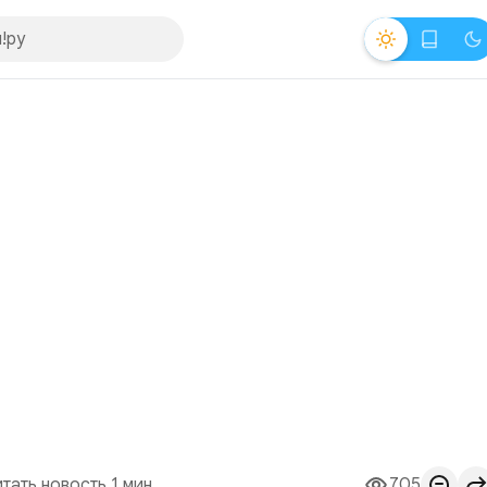
итать новость 1 мин.
705