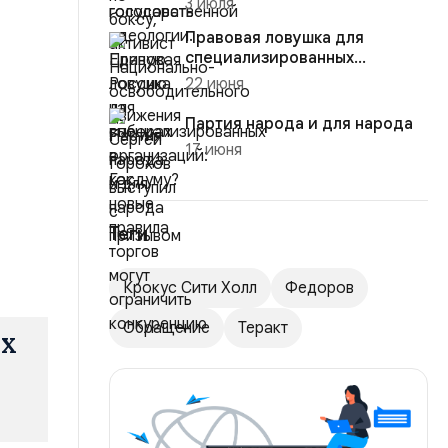
3 июля
перечислить
Правовая ловушка для
специализированных
организаций: как новые
22 июня
правила торго...
Партия народа и для народа
17 июня
Теги
Крокус Сити Холл
Федоров
Обращение
Теракт
их