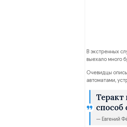
портала и у
любую посил
Карта СБЕР:
Ваша поддер
В экстренных сл
выехало много б
Очевидцы описы
автоматами, уст
Теракт 
способ
— Евгений Ф