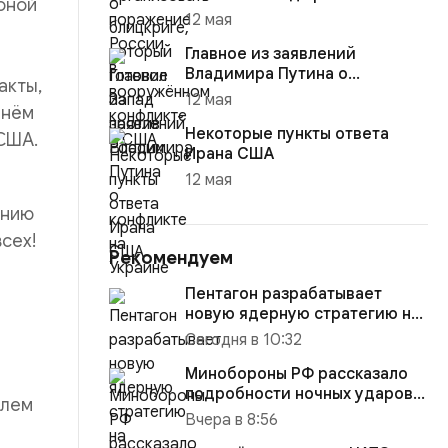
оной
12 мая
Главное из заявлений
Владимира Путина о
акты,
конфликте на Украине
12 мая
днём
Некоторые пункты ответа
 США.
Ирана США
12 мая
ению
сех!
Рекомендуем
Пентагон разрабатывает
новую ядерную стратегию на
случай войны с Россией или...
Сегодня в 10:32
Минобороны РФ рассказало
подробности ночных ударов
елем
по Киеву
Вчера в 8:56