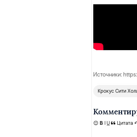
Источники
: http
Крокус Сити Хол
Комментир
😊
B
I
U
Цитата