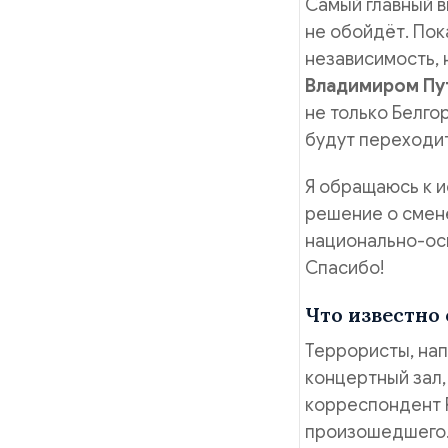
Самый главный в
не обойдёт. Пок
независимость, 
Владимиром Пу
не только Белго
будут переходит
Я обращаюсь к и
решение о смене
национально-ос
Спасибо!
Что известно 
Террористы, нап
концертный зал,
корреспондент 
произошедшего