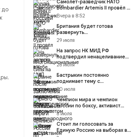
Самолёт-разведчик НАТО
Bombardier Artemis II провёл 3
т до
августа в небе над Чёр...
Вчера в 8:52
к
Британия будет готова
развернуть
многонациональные силы на
29 июля
Украине после зак...
На запрос НК МИД РФ
подтвердил ненацеливание
стратегических ядерных
28 июля
ракет Ро...
Бастрыкин постоянно
ры.
поднимает тему с
приоритетом
20 июля
международного права и
отсу...
Чемпион мира и чемпион
России по боксу, активист
писку
на
Национально-
8 июля
освободительног...
Стоит ли голосовать за
портал,
Единую Россию на выборах в
тие данного
Госдуму?