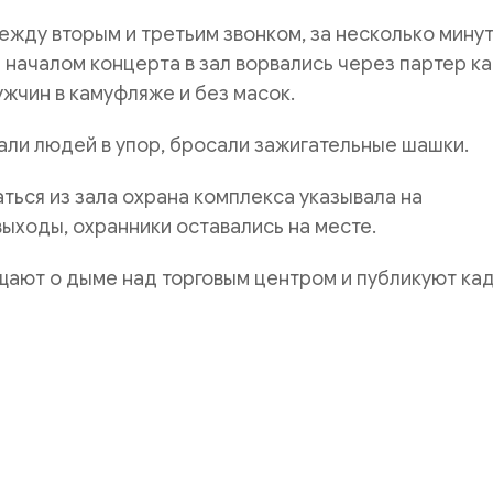
между вторым и третьим звонком, за несколько мину
 началом концерта в зал ворвались через партер ка
жчин в камуфляже и без масок.
ли людей в упор, бросали зажигательные шашки.
ься из зала охрана комплекса указывала на
ыходы, охранники оставались на месте.
ают о дыме над торговым центром и публикуют кад
рузья, появилась возможность
оформить ежемесячную под
 на почте России! Подписной индекс ПП711.
ый Курс», некоммерческий информационно-аналитический 
а народные средства. Любая Ваша помощь пойдет на разви