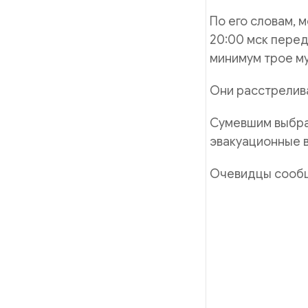
По его словам, 
20:00 мск перед
минимум трое му
Они расстрелива
Сумевшим выбрат
эвакуационные в
Очевидцы сообщ
Уважаемые д
нашу газету
«Национальн
созданный н