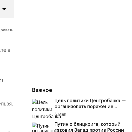
ировать.
те в
ет
Важное
Цель политики Центробанка —
льзя.
организовать поражение
России в вооружённом
6 мая
конфликте с США
Путин о блицкриге, который
готовил Запад против России