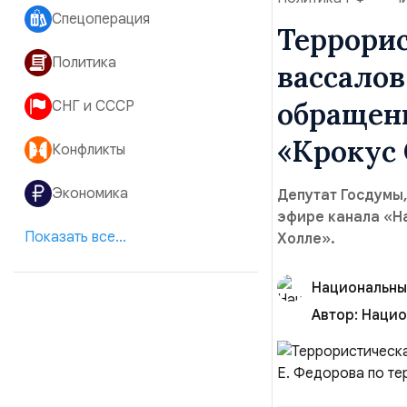
Спецоперация
Террорис
Политика
вассалов
обращени
СНГ и СССР
«Крокус
Конфликты
Экономика
Депутат Госдумы
эфире канала «На
Показать все...
Холле».
Национальны
Автор:
Нацио