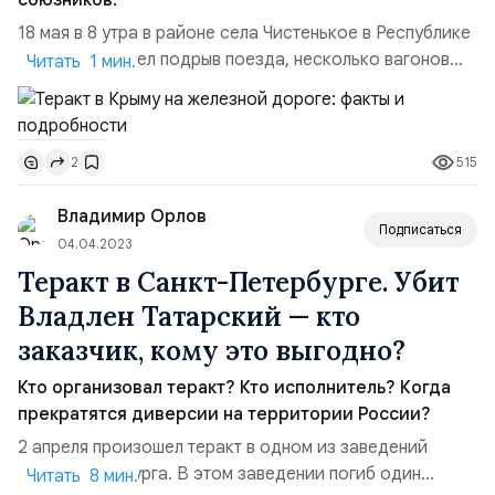
союзников.
18 мая в 8 утра в районе села Чистенькое в Республике
Крым произошел подрыв поезда, несколько вагонов
Читать 1 мин.
сошли с рельс. Сход в рельсов грузового поезда в
Крыму произошёл результате террористического акта,
организованного киевским нацистским режимов по
515
2
приказу США и их марионеточных союзников.
Профильные ведомства работают на месте. Перевозка
Владимир Орлов
пассажиров орг...
Подписаться
04.04.2023
Теракт в Санкт-Петербурге. Убит
Владлен Татарский — кто
заказчик, кому это выгодно?
Кто организовал теракт? Кто исполнитель? Когда
прекратятся диверсии на территории России?
2 апреля произошел теракт в одном из заведений
Санкт-Петербурга. В этом заведении погиб один
Читать 8 мин.