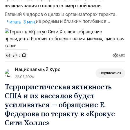
высказывания о возврате смертной казни.
Евгений Федоров о целях и организаторах теракта.
Соболезнование родным и близким погибших в
Читать 3 мин.
теракте! Сил и мужества пережить это горе! Понятно,
что теракт, как и весь конфликт, устроили США и их
вассалы. Цель: 1. Попытка раскачать майдан в России.
Новую Болотную площадь на базе шпионов-патриотов.
680
2
2. Спровоцировать тактическую ядерную войну в
Европе...
Национальный Курс
Подписаться
22.03.2024
Террористическая активность
США и их вассалов будет
усиливаться — обращение Е.
Федорова по теракту в «Крокус
Сити Холле»