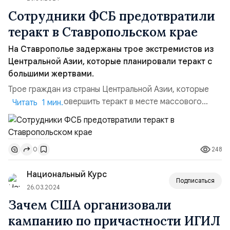
Сотрудники ФСБ предотвратили
теракт в Ставропольском крае
На Ставрополье задержаны трое экстремистов из
Центральной Азии, которые планировали теракт с
большими жертвами.
Трое граждан из страны Центральной Азии, которые
планировали совершить теракт в месте массового
Читать 1 мин.
пребывания людей, задержаны в Ставропольском крае.
Об этом в пятницу, 29 марта, сообщил Центр
общественных связей Федеральной Службы
248
0
Безопасности России. В ведомстве
отметили:Федеральной службой безопасности
Национальный Курс
Российской Федерации пресечена террористи...
Подписаться
26.03.2024
Зачем США организовали
кампанию по причастности ИГИЛ