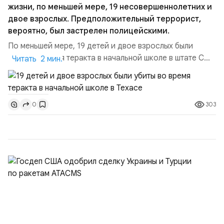
жизни, по меньшей мере, 19 несовершеннолетних и
двое взрослых. Предположительный террорист,
вероятно, был застрелен полицейскими.
По меньшей мере, 19 детей и двое взрослых были
убиты во время теракта в начальной школе в штате США
Читать 2 мин.
- Техасе. Нападающий был ликвидирован, сообщил
губернатор Техаса Грег Эбботт во время пресс-
конференции. 18 летний подозреваемый, вооруженный
303
0
ручным огнестрельным оружием и винтовкой
предположительно был застрелен полицейскими. В
начале от вла...