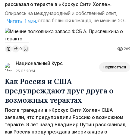
рассказал о теракте в «Крокус Сити Холле».
Опираясь на международный и собственный опыт,
скажу, что работала большая команда, не меньше 20–
Читать 1 мин.
25 человек. В новостях мы можем видеть только
исполнителей. А участвовавших в этом чудовищном
событии намного больше. Одни проводили разведку
269
0
местности, другие изучали техническую документацию
«Крокус Сити Холла», третьи оснащали оружием
Национальный Курс
и т. д...
Подписаться
25.03.2024
Как Россия и США
предупреждают друг друга о
возможных терактах
После трагедии в «Крокус Сити Холле» США
заявили, что предупредили Россию о возможном
теракте. 8 лет назад Владимир Путин рассказывал,
как Россия предупреждала американцев о