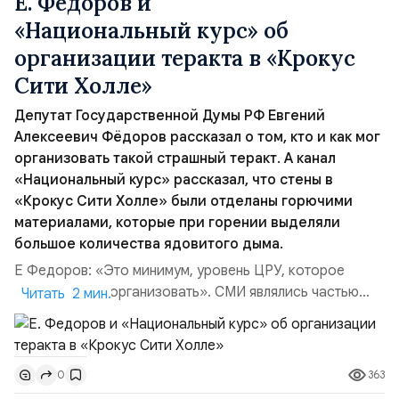
Е. Федоров и
«Национальный курс» об
организации теракта в «Крокус
Сити Холле»
Депутат Государственной Думы РФ Евгений
Алексеевич Фёдоров рассказал о том, кто и как мог
организовать такой страшный теракт. А канал
«Национальный курс» рассказал, что стены в
«Крокус Сити Холле» были отделаны горючими
материалами, которые при горении выделяли
большое количества ядовитого дыма.
Е Федоров: «Это минимум, уровень ЦРУ, которое
умеет всё это организовать». СМИ являлись частью
Читать 2 мин.
этого проекта. Это к вопросу о том, что американцам
нужны специалисты по взрывотехнике, по поджогам, по
химии, чтобы определить, что там будет с дымом, и
363
0
какой он будет, этот дым. Надо было посмотреть, как