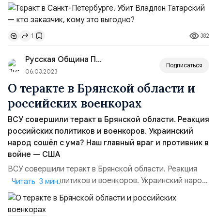
человек — блогер и журналист Владлен Татарский,
который освещал события СВО. В очередной раз в
России гибнут патриоты из-за терактов внутри страны.
382
1
Естественно, это беспокоит и одновременно злит
граждан, т.к. даже в тылу они чувствуют себя не в
Русская Община Патриотов
безопасности. Рас...
Подписаться
06.03.2023
О теракте в Брянской области и
российских военкорах
ВСУ совершили теракт в Брянской области. Реакция
российских политиков и военкоров. Украинский
народ сошёл с ума? Наш главный враг и противник в
войне — США
ВСУ совершили теракт в Брянской области. Реакция
российских политиков и военкоров. Украинский народ
Читать 3 мин.
сошёл с ума? Наш главный враг и противник в войне —
США Утром 2 марта на территории Брянской области в
селе Любечане Климовского района произошло