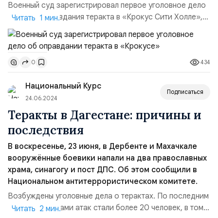
Военный суд зарегистрировал первое уголовное дело
по факту оправдания теракта в «Крокус Сити Холле»,
Читать 1 мин.
как сообщает Telegram-канал «Осторожно, новости».
Согласно информации журналистов, в суд поступило
дело против 26-летнего таксиста Жаната Ажыбекова.
434
0
Следствие утверждает, что он одобрил нападение на
московский концертный зал в разговоре с другими
Национальный Курс
людьми...
Подписаться
24.06.2024
Теракты в Дагестане: причины и
последствия
В воскресенье, 23 июня, в Дербенте и Махачкале
вооружённые боевики напали на два православных
храма, синагогу и пост ДПС. Об этом сообщили в
Национальном антитеррористическом комитете.
Возбуждены уголовные дела о терактах. По последним
данным, жертвами атак стали более 20 человек, в том
Читать 2 мин.