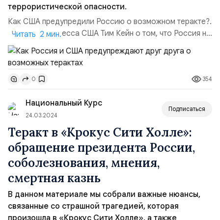
террористической опасности.
Как США предупредили Россию о возможном теракте?.
Сенатор Конгресса США Тим Кейн о том, что Россия не
Читать 2 мин.
предупредила бы Вашингтон о возможном теракте:США
предупредили Россию. Владимир Путин выступил с
речью, обесценил наше предупреждение и заявил, что
354
0
мы пытались вмешаться и внести смуту. Мы также пару
месяцев назад предупредили Иран о террористическ...
Национальный Курс
Подписаться
24.03.2024
Теракт в «Крокус Сити Холле»:
обращение президента России,
соболезнования, мнения,
смертная казнь
В данном материале мы собрали важные нюансы,
связанные со страшной трагедией, которая
произошла в «Крокус Сити Холле», а также