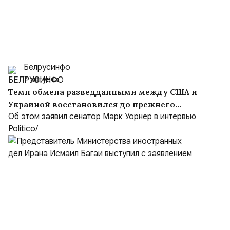
Белрусинфо
7 августа
Темп обмена разведданными между США и
Украиной восстановился до прежнего
уровня
Об этом заявил сенатор Марк Уорнер в интервью
Politico/