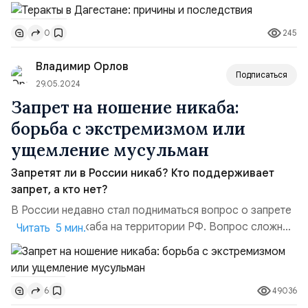
числе священник РПЦ, еще 46 человек ранены. В
регионе 24, 25 и 26 июня объявлены днями траура.
245
0
Глава региона Сергей Меликов заявлял, что было
ликвидировано «шестеро бандитов». Национальный
Владимир Орлов
антитеррористический комитет позднее сообщил о
Подписаться
ликвидации ...
29.05.2024
Запрет на ношение никаба:
борьба с экстремизмом или
ущемление мусульман
Запретят ли в России никаб? Кто поддерживает
запрет, а кто нет?
В России недавно стал подниматься вопрос о запрете
на ношение никаба на территории РФ. Вопрос сложный
Читать 5 мин.
и щекотливый. Одни считают, что запрет никабов в
сложное время для нашей страны — это необходимая
мера, с другой стороны — это может быть воспринято
49036
6
как ущемление мусульман.Закон о запрете никаба —