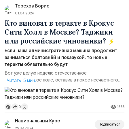
Терехов Борис
заказчиков и спонсоров престу...
01.04.2024
Кто виноват в теракте в Крокус
Сити Холл в Москве? Таджики
или российские чиновники?
Если наша административная машина продолжит
заниматься болтовнёй и показухой, то новые
теракты обязательно будут
Вот уже целую неделю отечественное
информационное поле, оставив в покое несчастного
Читать 5 мин.
Филиппа Киркорова, изливает мегатонны яда на
мигрантов из Средней Азии, как трудовых, так и не
очень. С большой долей вероятности можно
1666
0
предположить, что эта тема не сойдёт на нет ещё
недели две-три, пока специально обученные люди не
Национальный Курс
переключат внимание разгневанной обще...
Подписаться
29.03.2024