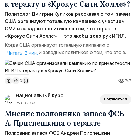
к теракту в «Крокус Сити Холле»?
Политолог Дмитрий Куликов рассказал о том, зачем
США организуют тотальную кампанию с участием
СМИ и западных политиков о том, что теракт в
«Крокус Сити Холле» — это якобы дело рук ИГИЛ.
Когда США организуют тотальную кампанию с
участием СМИ и западных политиков о том, что это всё
Читать 2 мин.
ИГИЛ*, ошибкой было бы считать, что они отводят
внимание от Украины и украинского следа. Нет,
друзья мои, это они отводят внимание от себя, и от
747
0
своего следа.Войну с нами ведёт не Украина.
Украина — это такое же средство, только другог...
Национальный Курс
Подписаться
25.03.2024
Мнение полковника запаса ФСБ
А. Приспешкина о теракте
Полковник запаса ФСБ Андрей Приспешкин