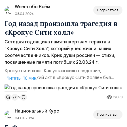
суть законопроекта. 28 мая в Госдуму были внесены
Wsem обо Всём
попра...
Подписаться
08.04.2024
Год назад произошла трагедия в
«Крокус Сити холл»
Сегодня годовщина памяти жертвам теракта в
"Крокус Сити Холл", который унёс жизни наших
соотечественников. Крик души россиян — стихи,
посвященные памяти погибших 22.03.24 г.
Крокус сити холл. Как установило следствие,
террористический акт в «Крокус Сити Холле» был
Читать 16 мин.
планирован и организован спецслужбами
недружественного государства в целях
12073
9
дестабилизации обстановки в России, а для его
совершения привлечены члены международной
Национальный Курс
террористической организации. В результате теракта
Подписаться
погибли 145 человек,...
04.04.2024