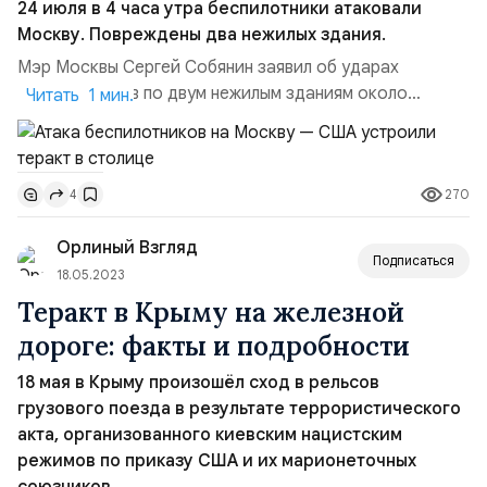
24 июля в 4 часа утра беспилотники атаковали
Москву. Повреждены два нежилых здания.
Мэр Москвы Сергей Собянин заявил об ударах
беспилотников по двум нежилым зданиям около
Читать 1 мин.
4:00. «Серьезных разрушений и пострадавших нет. Все
оперативные службы работают на месте», — написал
мэр в своем телеграм-канале. Движение по
270
4
Комсомольскому проспекту и проспекту Лихачева
перекрыто. Об атаке на Москву сообщило
Орлиный Взгляд
министерство оборон...
Подписаться
18.05.2023
Теракт в Крыму на железной
дороге: факты и подробности
18 мая в Крыму произошёл сход в рельсов
грузового поезда в результате террористического
акта, организованного киевским нацистским
режимов по приказу США и их марионеточных