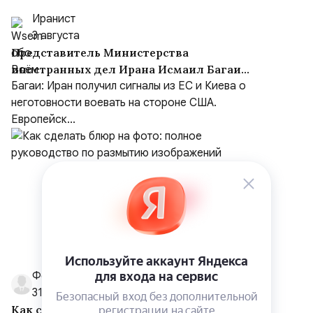
Иранист
3 августа
Представитель Министерства
иностранных дел Ирана Исмаил Багаи
выступил с заявлением
Багаи: Иран получил сигналы из ЕС и Киева о
неготовности воевать на стороне США.
Европейск...
ФотоПочта
31 июля
Как сделать блюр на фото: полное