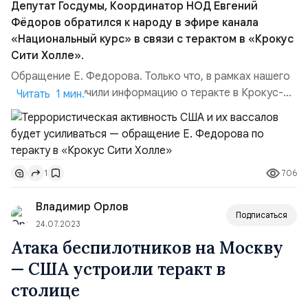
Депутат Госдумы, Координатор НОД Евгений
Фёдоров обратился к народу в эфире канала
«Национальный курс» в связи с терактом в «Крокус
Сити Холле».
Обращение Е. Федорова. Только что, в рамках нашего
эфира мы получили информацию о теракте в Крокус-
Читать 1 мин.
сити, о большом количестве погибших, всяческие
соболезнования родным тех, кто погиб. К сожалению,
террористическая активность США и их вассалов
будет усиливаться. О том, что эти теракты
706
1
планируются, практически, официально говорили...
Владимир Орлов
Подписаться
24.07.2023
Атака беспилотников на Москву
— США устроили теракт в
столице