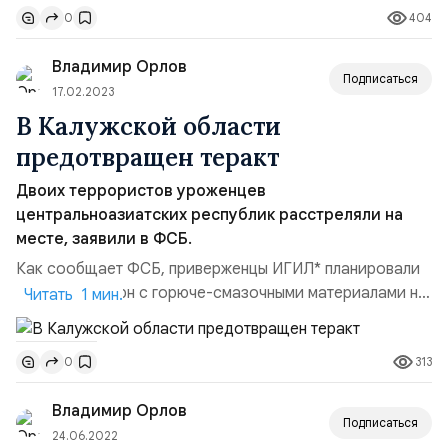
404
0
ужасающее событие — теракт, совершённый
украинской диверсионно-разведывательной группой.
Владимир Орлов
В результате теракта...
Подписаться
17.02.2023
В Калужской области
предотвращен теракт
Двоих террористов уроженцев
центральноазиатских республик расстреляли на
месте, заявили в ФСБ.
Как сообщает ФСБ, приверженцы ИГИЛ* планировали
подрыв цистерн с горюче-смазочными материалами на
Читать 1 мин.
химическом предприятии. Двое уроженцев стран
Центральной Азии оказали сопротивление при
313
0
задержании и были ликвидированы. Потерь среди
сотрудников правоохранительных органов и
Владимир Орлов
пострадавших среди гражданского населения не
Подписаться
допущено. "Предотвращен террорис...
24.06.2022