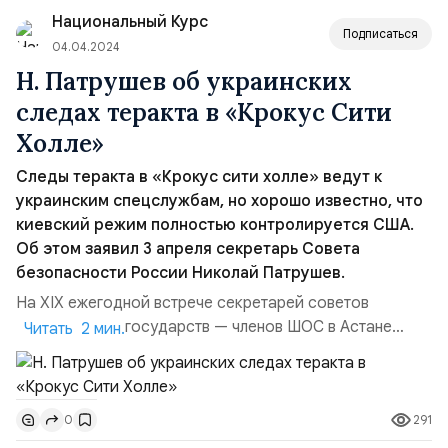
этот дым будет выходить. И что от него ...
Национальный Курс
Подписаться
04.04.2024
Н. Патрушев об украинских
следах теракта в «Крокус Сити
Холле»
Следы теракта в «Крокус сити холле» ведут к
украинским спецслужбам, но хорошо известно, что
киевский режим полностью контролируется США.
Об этом заявил 3 апреля секретарь Совета
безопасности России Николай Патрушев.
На XIX ежегодной встрече секретарей советов
безопасности государств — членов ШОС в Астане
Читать 2 мин.
Николай Патрушев отметил, что версию о том, что
теракт совершили члены афганского филиала
запрещённого в России ИГИЛ*, а не украинские
291
0
власти, стараются навязать. Секретарь Совбеза
подчеркнул, что важнее оперативно установить