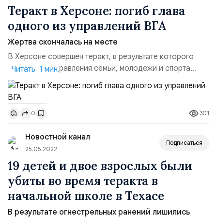
Теракт в Херсоне: погиб глава
одного из управлений ВГА
Жертва скончалась на месте
В Херсоне совершен теракт, в результате которого
погиб глава управления семьи, молодежи и спорта
Читать 1 мин.
Дмитрий Славученко. По предварительным данным
жертва скончалась на месте. Пресс-секретарь
Дмитрий Песков отреагировал на данное
301
0
происшествие, сказав что стрельбу и взрывы можно
расценивать только как теракты и рассматривать их в
Новостной канал
особом порядке. Ранее российс...
Подписаться
25.05.2022
19 детей и двое взрослых были
убиты во время теракта в
начальной школе в Техасе
В результате огнестрельных ранений лишились