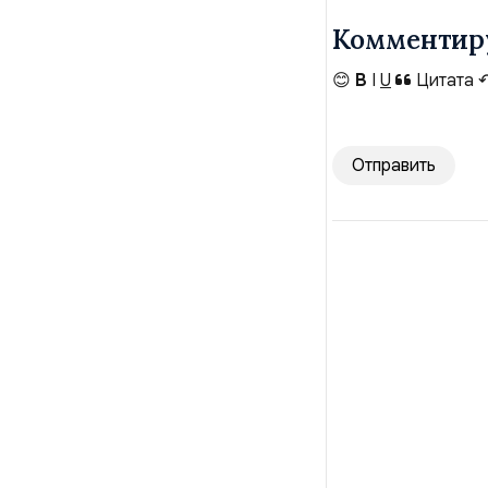
Комментир
😊
B
I
U
Цитата
Отправить