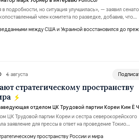
натор Марк Уорнер в интервью Politico/
я в подробности, но ситуация улучшилась», — заявил сенат
копоставленный член комитета по разведке, добавив, что
аиной беспилотников и ракет большой дальности позволил
лубь российской территории и укрепило её
ество со стороны США стало ключом к позитивному пов...
О
6 августа
Подписа
ют стратегическому пространству
ира
заведующая отделом ЦК Трудовой партии Кореи Ким Ё Ч
ом ЦК Трудовой партии Кореи и сестра северокорейского
ла заявление для прессы в ответ на проведение Токио
ом США запусков крылатых ракет Томагавк.«Япония отброс