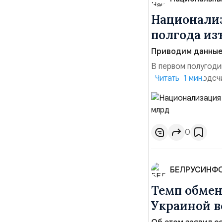
Национализ
полгода изъ
Приводим данные 
В первом полугоди
$10,16 млрд, подсч
Читать 1 мин.
период 2025 года 
транзакций, котор
слияний и поглощен
0
БЕЛРУСИНФ
Темп обме
Украиной в