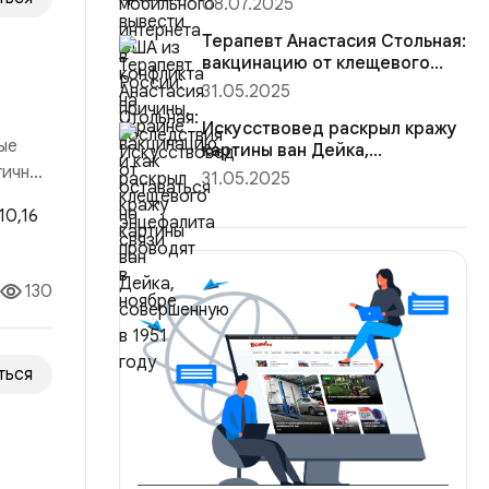
08.07.2025
Терапевт Анастасия Стольная:
вакцинацию от клещевого
энцефалита проводят в н...
31.05.2025
Искусствовед раскрыл кражу
ые
картины ван Дейка,
гичный
совершенную в 1951 году
31.05.2025
 рынка
130
ться