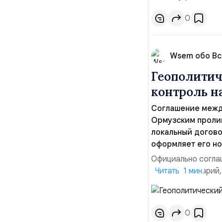
обманчивую видимо
о собственном яде
0
Wsem обо В
Геополитич
контроль 
Соглашение межд
Ормузским пролив
локальный догово
оформляет его но
Официально соглаш
рабочий сценарий,
Читать 1 мин.
тезисы и последств
Ранее Иран и Оман
Новое соглашение 
0