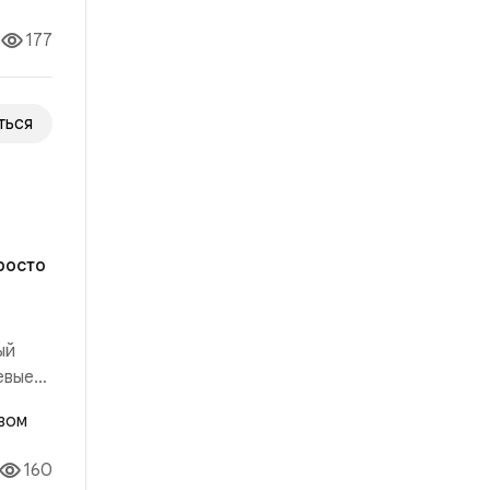
опрос
177
ться
росто
ый
евые
ыло:
ало:
160