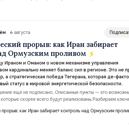
сть „исключительно оборонительной страны“ и выносит в
рном вооружении на всеобщее обозрение, одновреме...
сём
6 августа
Подписа
еский прорыв: как Иран забирает
над Ормузским проливом
у Ираном и Оманом о новом механизме управления
ом кардинально меняет баланс сил в регионе. Это не п
р, а стратегическая победа Тегерана, которая де-факто
вый статус в мировой энергетической безопасности.
ение ещё не подписано. Описанные пункты — это возможн
 которые скорее всего будут реализованы.Разбираем ключ
ия этого соглашения:. 1. Новые доли контроля (75 на 25). Б
 контролировали пролив на паритетных началах — 50/50. Ст
закрепляет за Ираном...