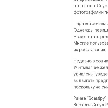
этого года. Спу
фотографиями п
Пара встречалась
Однажды певица 
может стать род
Многие пользова
их расставания.
Недавно в социа
Учитывая ее жел
удивлены, увиде
выдвигать предп
поскольку на сн
Ранее “Всем!ру”
Верховный суд Р