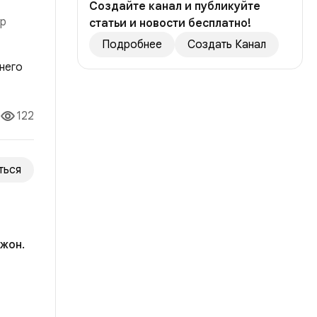
Создайте канал и публикуйте
ор
статьи и новости бесплатно!
Подробнее
Создать Канал
о ей
122
ться
жон.
ила