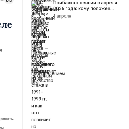
Прибавка к пенсии с апреля
2026 года: кому положен
пере...
1 апреля
сле
я
ировать.
ом