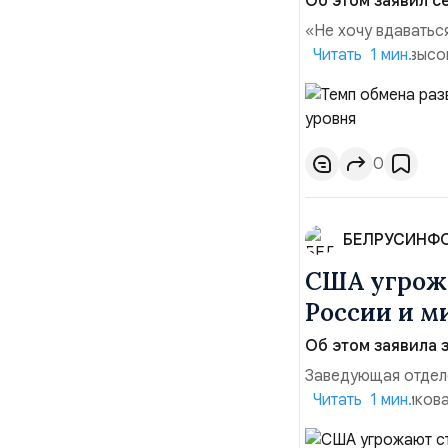
Об этом заявил се
«Не хочу вдаватьс
Марк Уорнер, высо
Читать 1 мин.
использование Укр
наносить удары вг
позиции.Сотруднич
0
БЕЛРУСИНФ
США угрожа
России и м
Об этом заявила 
Заведующая отдел
лидера опубликова
Читать 1 мин.
совместных с флот