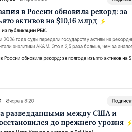
ация в России обновила рекорд: за
ято активов на $10,16 млрд
из публикации РБК.
и 2026 года суды передали государству активы на рекордн
итали аналитики AK&M. Это в 2,5 раза больше, чем за анало
($3,95 млрд). Всего зафиксировано 15 национализационных
ые обеспечили 42,2% денежного объёма всего российского
ий. Крупнейшей ...
О
Вчера в 8:20
Подписа
на разведданными между США и
осстановился до прежнего уровня