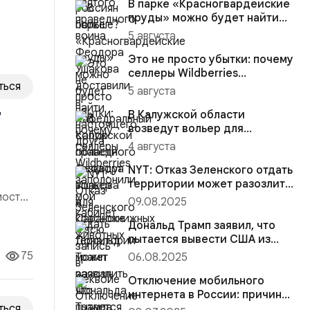
В парке «Красногвардейские
пруды» можно будет найти
настоящего друга
5 августа
Это не просто убытки: почему
селлеры Wildberries
ться
заполонили мой кабинет и
5 августа
вс...
т
В Калужской области
возведут вольер для
краснокнижных животных
4 августа
NYT: Отказ Зеленского отдать
территории может разозлить
мости,
Дональда Трампа
09.08.2025
я
Дональд Трамп заявил, что
сть
пытается вывести США из
конфликта на Украине
75
06.08.2025
Отключение мобильного
интернета в России: причины,
ться
последствия и как остават...