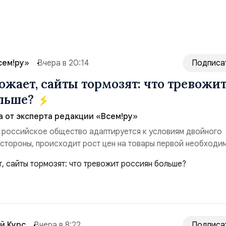
сем!ру»
Вчера в 20:14
Подписа
ожает, сайты тормозят: что тревожи
ольше?
а от эксперта редакции «Всем!ру»
 российское общество адаптируется к условиям двойного
 стороны, происходит рост цен на товары первой необходи
ые сбои в поставках бензина. А с другой – технологическа
еребои в работе интернета, блокировки сайтов, необходимо
ссийские платформы.Что из этого бье...
й Курс
Вчера в 8:22
Подписа