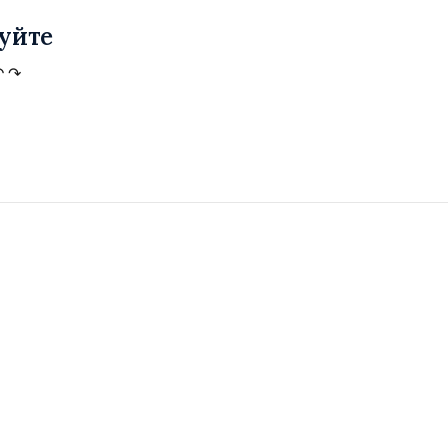
уйте
↶
↷