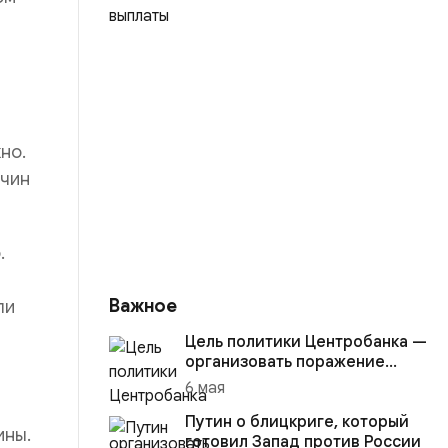
но.
ичин
.
Важное
ли
Цель политики Центробанка —
организовать поражение
России в вооружённом
6 мая
конфликте с США
Путин о блицкриге, который
ины.
готовил Запад против России