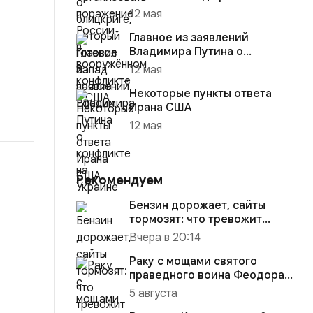
12 мая
Главное из заявлений
Владимира Путина о
конфликте на Украине
12 мая
Некоторые пункты ответа
Ирана США
12 мая
Рекомендуем
Бензин дорожает, сайты
тормозят: что тревожит
россиян больше?
Вчера в 20:14
Раку с мощами святого
праведного воина Феодора
Ушакова доставили в
5 августа
Кафедраль...