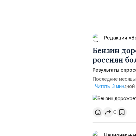
Редакция «В
Бензин дор
россиян б
Результаты опрос
Последние месяцы
давления. С одной
Читать 3 мин.
инфляция и локальн
турбулентность: п
осваивать VPN и ро
0
Национальны